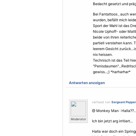
Bedacht gesetzt und prägn
Bei Fantattoos , auch wen
wurden, befällt mich leid
Sport der Wahl ist das Dre
Nicole Uphoff- oder Matt
beide von ihren reiterli
partiell verstehen kann. 
leerem Gesicht zurück...i
nix heissen.
Technisch ist das Teil hi
"Penisdaumen"...Redritsch
gewiss...;) *harharhar*
Antworten anzeigen
verfasst von
Sergeant Pepper
@ Monkey Man : Halla??..
Moderator
Ich bin jetzt arg irritiert...
Halla war doch ein Spring