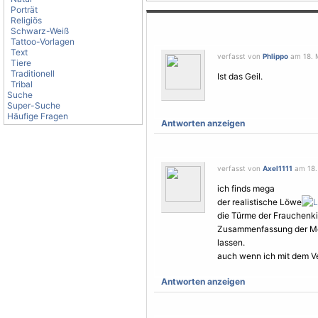
Porträt
Religiös
Schwarz-Weiß
Tattoo-Vorlagen
Text
verfasst von
Phlippo
am 18. M
Tiere
Traditionell
Ist das Geil.
Tribal
Suche
Super-Suche
Häufige Fragen
Antworten anzeigen
verfasst von
Axel1111
am 18. 
ich finds mega
der realistische Löwe
die Türme der Frauchenki
Zusammenfassung der
M
lassen.
auch wenn ich mit dem Ver
Antworten anzeigen