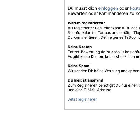
Du musst dich
einloggen
oder
koste
Bewerten oder Kommentieren zu k
Warum registrieren?
Als registrierter Besucher kannst Du das 
Suchfunktion für Tattoos und erhältst T
Du kommentieren, Dein eigenes Tattoo h
Keine Kosten!
Tattoo-Bewertung.de ist absolut kostenf
Es gibt keine Kosten, keine Abo-Fallen u
Keine Spam!
Wir senden Dir keine Werbung und geben D
Du bleibst anonym!
Zum Registrieren benötigst Du nur einen
und eine E-Mail-Adresse.
Jetzt registrieren