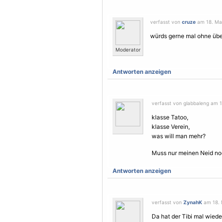
verfasst von
cruze
am 18. Mai
würds gerne mal ohne übe
Moderator
Antworten anzeigen
verfasst von glabbaleng am 1
klasse Tatoo,
klasse Verein,
was will man mehr?
Muss nur meinen Neid no
Antworten anzeigen
verfasst von
ZynahK
am 18. 
Da hat der Tibi mal wieder