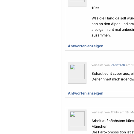
:)
10er
Was die Hand da soll würde
nah an den Alpen und am 
also gar nicht mal unbedin
zusammen.
Antworten anzeigen
verfasst von
Redritsch
am 18
Schaut echt super aus, b
Der erinnert mich irgend
Antworten anzeigen
verfasst von Thirty am 18. Ma
Arbeit auf höchstem küns
München.
Die Farbkomposition ist s