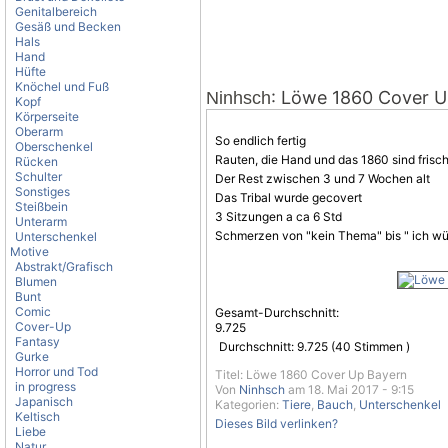
Genitalbereich
Gesäß und Becken
Hals
Hand
Hüfte
Knöchel und Fuß
: Löwe 1860 Cover 
Ninhsch
Kopf
Körperseite
Oberarm
So endlich fertig
Oberschenkel
Rauten, die Hand und das 1860 sind frisc
Rücken
Schulter
Der Rest zwischen 3 und 7 Wochen alt
Sonstiges
Das
Tribal
wurde gecovert
Steißbein
3 Sitzungen a ca 6 Std
Unterarm
Schmerzen von "kein Thema" bis " ich würd
Unterschenkel
Motive
Abstrakt/Grafisch
Blumen
Bunt
Comic
Gesamt-Durchschnitt:
Cover-Up
9.725
Fantasy
Durchschnitt:
9.725
(
40
Stimmen )
Gurke
Horror und Tod
Titel: Löwe 1860 Cover Up Bayern
in progress
Von
Ninhsch
am 18. Mai 2017 - 9:15
Japanisch
Kategorien:
Tiere
,
Bauch
,
Unterschenkel
Keltisch
Dieses Bild verlinken?
Liebe
Natur