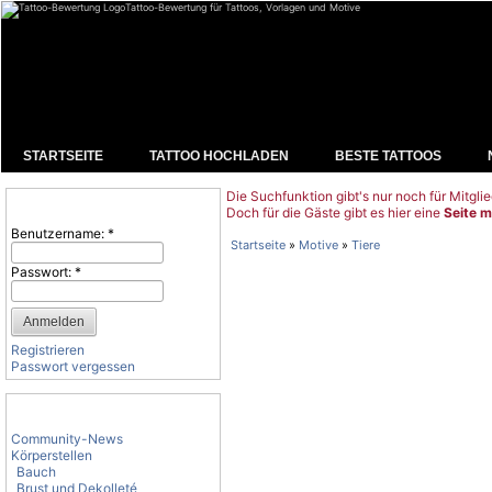
Tattoo-Bewertung für Tattoos, Vorlagen und Motive
STARTSEITE
TATTOO HOCHLADEN
BESTE TATTOOS
Die Suchfunktion gibt's nur noch für Mitglie
Benutzeranmeldung
Doch für die Gäste gibt es hier eine
Seite m
Benutzername:
*
Startseite
»
Motive
»
Tiere
Passwort:
*
Registrieren
Passwort vergessen
Tattoo-Kategorien
Community-News
Körperstellen
Bauch
Brust und Dekolleté