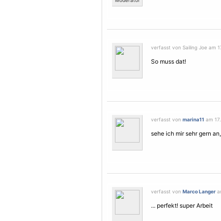
Moderator
verfasst von Sailing Joe am 17
So muss dat!
verfasst von
marina11
am 17. 
sehe ich mir sehr gern an
verfasst von
Marco Langer
am
... perfekt! super Arbeit