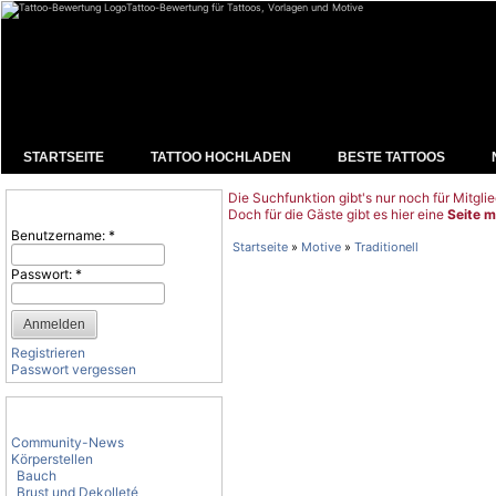
Tattoo-Bewertung für Tattoos, Vorlagen und Motive
STARTSEITE
TATTOO HOCHLADEN
BESTE TATTOOS
Die Suchfunktion gibt's nur noch für Mitglie
Benutzeranmeldung
Doch für die Gäste gibt es hier eine
Seite m
Benutzername:
*
Startseite
»
Motive
»
Traditionell
Passwort:
*
Registrieren
Passwort vergessen
Tattoo-Kategorien
Community-News
Körperstellen
Bauch
Brust und Dekolleté