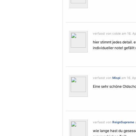
verfasst von colole am 16. Ap
hier stimmt jedes detail. 
individueller note! gefällt 
verfasst von
Mispi
am 16. Apr
Eine sehr schöne Oldsch
verfasst von
ReignSupreme
a
wie lange hast du geses