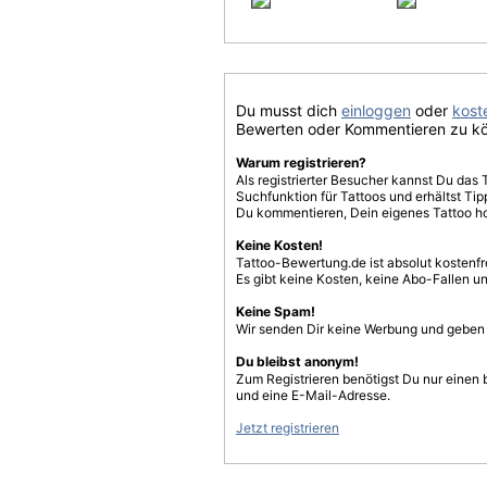
Du musst dich
einloggen
oder
koste
Bewerten oder Kommentieren zu k
Warum registrieren?
Als registrierter Besucher kannst Du das 
Suchfunktion für Tattoos und erhältst T
Du kommentieren, Dein eigenes Tattoo h
Keine Kosten!
Tattoo-Bewertung.de ist absolut kostenf
Es gibt keine Kosten, keine Abo-Fallen u
Keine Spam!
Wir senden Dir keine Werbung und geben D
Du bleibst anonym!
Zum Registrieren benötigst Du nur einen
und eine E-Mail-Adresse.
Jetzt registrieren