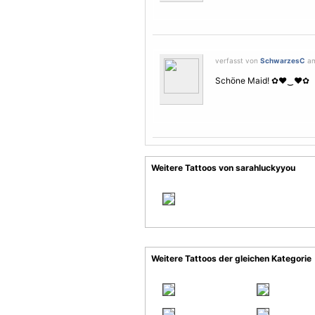
verfasst von
SchwarzesC
am
Schöne Maid! ✿♥‿♥✿
Weitere Tattoos von sarahluckyyou
Weitere Tattoos der gleichen Kategorie