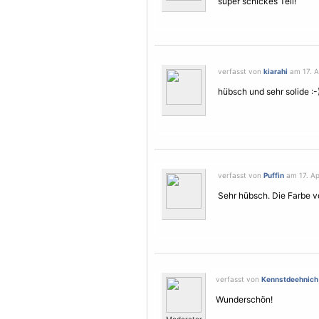
super schickes Teil!
verfasst von
kiarahi
am 17. Ap
hübsch und sehr solide :-
verfasst von
Puffin
am 17. Apr
Sehr hübsch. Die Farbe vom
verfasst von
Kennstdeehnich
Wunderschön!