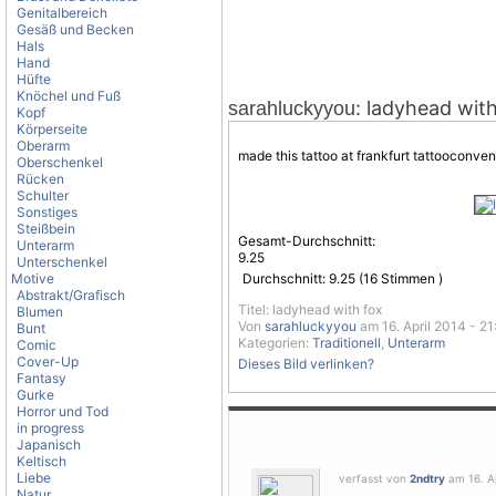
Genitalbereich
Gesäß und Becken
Hals
Hand
Hüfte
Knöchel und Fuß
: ladyhead wit
sarahluckyyou
Kopf
Körperseite
Oberarm
made this tattoo at frankfurt tattooconven
Oberschenkel
Rücken
Schulter
Sonstiges
Steißbein
Gesamt-Durchschnitt:
Unterarm
9.25
Unterschenkel
Motive
Durchschnitt:
9.25
(
16
Stimmen )
Abstrakt/Grafisch
Titel: ladyhead with fox
Blumen
Von
sarahluckyyou
am 16. April 2014 - 21
Bunt
Kategorien:
Traditionell
,
Unterarm
Comic
Cover-Up
Dieses Bild verlinken?
Fantasy
Gurke
Horror und Tod
in progress
Japanisch
Keltisch
Liebe
verfasst von
2ndtry
am 16. Ap
Natur