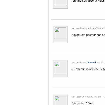
ich finde es absolut klass
verfasst von dadman69 am 16.
ein astrein gestochenes ol
verfasst von
iaimmai
am 16. A
Zu später Stund' noch et
verfasst von xoxo2313 am 16. 
Für mich n 10er!