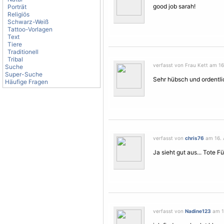
good job sarah!
Porträt
Religiös
Schwarz-Weiß
Tattoo-Vorlagen
Text
Tiere
Traditionell
Tribal
verfasst von Frau Kett am 16.
Suche
Super-Suche
Sehr hübsch und ordentlic
Häufige Fragen
verfasst von
chris76
am 16. A
Ja sieht gut aus... Tote
verfasst von
Nadine123
am 16