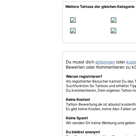
Weitere Tattoos der gleichen Kategorie
Du musst dich
einloggen
oder
koste
Bewerten oder Kommentieren zu k
Warum registrieren?
Als registrierter Besucher kannst Du das 
Suchfunktion für Tattoos und erhältst T
Du kommentieren, Dein eigenes Tattoo h
Keine Kosten!
Tattoo-Bewertung.de ist absolut kostenf
Es gibt keine Kosten, keine Abo-Fallen u
Keine Spam!
Wir senden Dir keine Werbung und geben D
Du bleibst anonym!