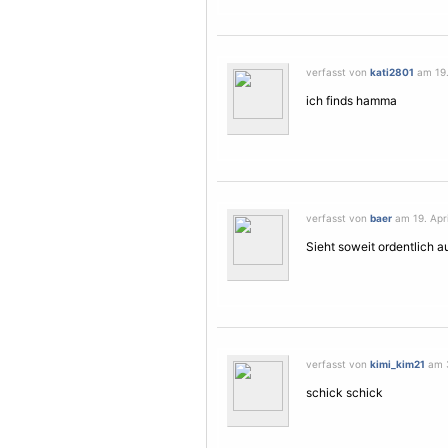
verfasst von
kati2801
am 19. 
ich finds hamma
verfasst von
baer
am 19. Apri
Sieht soweit ordentlich a
verfasst von
kimi_kim21
am 3
schick schick