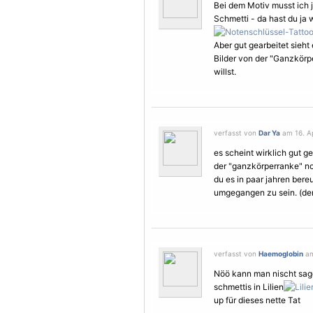
Bei dem
Motiv
musst ich j
Schmetti - da hast du ja w
Aber gut gearbeitet sieht
Bilder von der "Ganzkör
willst.
verfasst von
Dar Ya
am 16. Ap
es scheint wirklich gut g
der "ganzkörperranke" no
du es in paar jahren bere
umgegangen zu sein. (denn
verfasst von
Haemoglobin
am
Nöö kann man nischt sage
schmettis in Lilien
up für dieses nette Tat