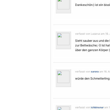
Dankeschön:) ist ein bissl
verfasst von Lazarus am 16. A
Sieht sauber aus und die 
zur Bettwäsche;-)) Ist hal
über den ganzen Körper (w
verfasst von
sarora
am 16. Ap
würde den
Schmetterling
verfasst von
ichbinsnur
am 16