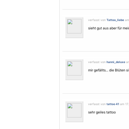
verfasst von
Tattoo_liebe
am 
sieht gut aus aber für 
verfasst von
hanni_deluxe
am
mir gefällts... die
Blüten
si
verfasst von
tattoo 41
am 17. 
sehr geiles tattoo