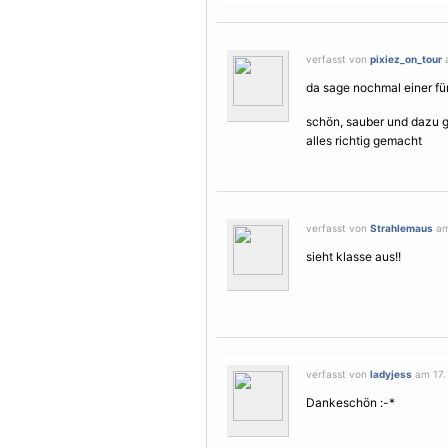
verfasst von
pixiez_on_tour
a
da sage nochmal einer fü
schön, sauber und dazu g
alles richtig gemacht
verfasst von
Strahlemaus
am 
sieht klasse aus!!
verfasst von
ladyjess
am 17. 
Dankeschön :-*