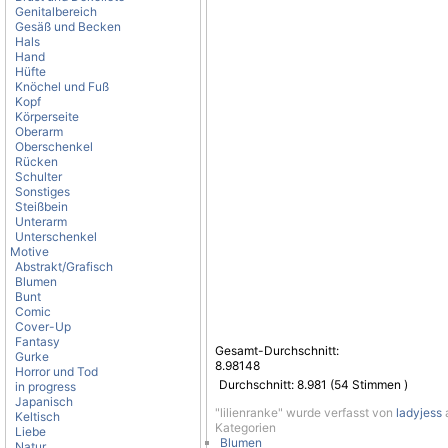
Genitalbereich
Gesäß und Becken
Hals
Hand
Hüfte
Knöchel und Fuß
Kopf
Körperseite
Oberarm
Oberschenkel
Rücken
Schulter
Sonstiges
Steißbein
Unterarm
Unterschenkel
Motive
Abstrakt/Grafisch
Blumen
Bunt
Comic
Cover-Up
Fantasy
Gesamt-Durchschnitt:
Gurke
8.98148
Horror und Tod
Durchschnitt:
8.981
(
54
Stimmen )
in progress
Japanisch
"lilienranke" wurde verfasst von
ladyjess
a
Keltisch
Kategorien
Liebe
Blumen
Natur