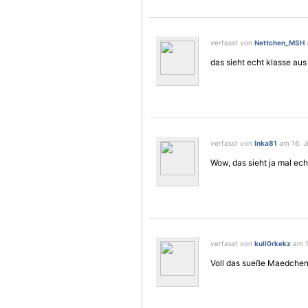
verfasst von
Nettchen_MSH
a
das sieht echt klasse aus 
verfasst von
Inka81
am 16. Ju
Wow, das sieht ja mal ec
verfasst von
kull0rkekz
am 16
Voll das sueße Maedchendi