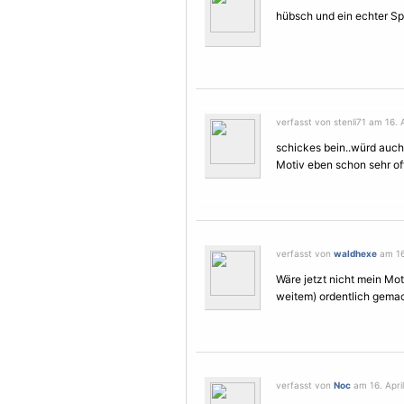
hübsch und ein echter Spo
verfasst von stenli71 am 16. A
schickes bein..würd auch
Motiv
eben schon sehr oft
verfasst von
waldhexe
am 16.
Wäre jetzt nicht mein Mot
weitem) ordentlich gemac
verfasst von
Noc
am 16. April