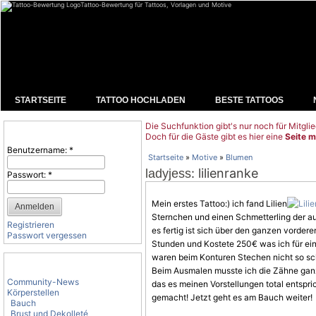
Tattoo-Bewertung für Tattoos, Vorlagen und Motive
STARTSEITE
TATTOO HOCHLADEN
BESTE TATTOOS
Die Suchfunktion gibt's nur noch für Mitglie
Benutzeranmeldung
Doch für die Gäste gibt es hier eine
Seite m
Benutzername:
*
Startseite
»
Motive
»
Blumen
: lilienranke
ladyjess
Passwort:
*
Mein erstes Tattoo:) ich fand Lilien
Sternchen und einen
Schmetterling
der au
Registrieren
es fertig ist sich über den ganzen vorder
Passwort vergessen
Stunden und Kostete 250€ was ich für eine
waren beim Konturen Stechen nicht so sc
Tattoo-Kategorien
Beim Ausmalen musste ich die Zähne ganz
Community-News
das es meinen Vorstellungen total entspr
Körperstellen
gemacht! Jetzt geht es am Bauch weiter!
Bauch
Brust und Dekolleté