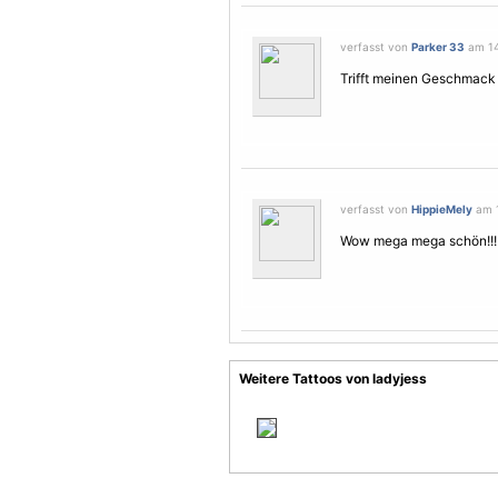
verfasst von
Parker 33
am 14
Trifft meinen Geschmack 
verfasst von
HippieMely
am 1
Wow mega mega schön!!!
Weitere Tattoos von ladyjess