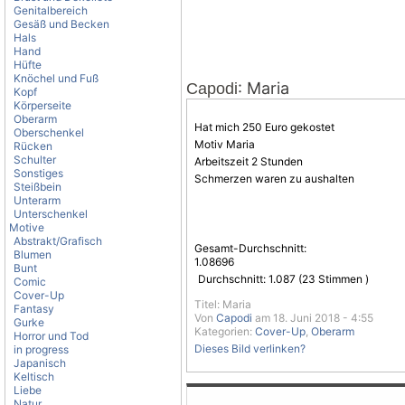
Genitalbereich
Gesäß und Becken
Hals
Hand
Hüfte
Knöchel und Fuß
: Maria
Capodi
Kopf
Körperseite
Oberarm
Hat mich 250 Euro gekostet
Oberschenkel
Motiv Maria
Rücken
Schulter
Arbeitszeit 2 Stunden
Sonstiges
Schmerzen waren zu aushalten
Steißbein
Unterarm
Unterschenkel
Motive
Abstrakt/Grafisch
Gesamt-Durchschnitt:
Blumen
1.08696
Bunt
Durchschnitt:
1.087
(
23
Stimmen )
Comic
Cover-Up
Titel: Maria
Fantasy
Von
Capodi
am 18. Juni 2018 - 4:55
Gurke
Kategorien:
Cover-Up
,
Oberarm
Horror und Tod
Dieses Bild verlinken?
in progress
Japanisch
Keltisch
Liebe
Natur