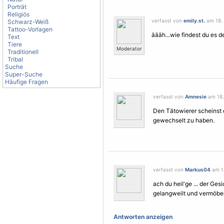
Porträt
Religiös
verfasst von
emily.st.
am 18. 
Schwarz-Weiß
Tattoo-Vorlagen
äääh...wie findest du es 
Text
Tiere
Moderator
Traditionell
Tribal
Suche
Super-Suche
Häufige Fragen
verfasst von
Amnesie
am 18. 
Den Tätowierer scheinst 
gewechselt zu haben.
verfasst von
Markus04
am 18
ach du heil'ge ... der Ge
gelangweilt und vermöbe
Antworten anzeigen