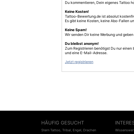
Du kommentieren, Dein eigenes Tattoo h
Keine Kosten!
Tattoo-Bewertung.de ist absolut kostenf
Es gibt keine Kosten, keine Abo-Fallen u
Keine Spam!
Wir senden Dir keine Werbung und geben D
Du bleibst anonym!
Zum Registrieren benötigst Du nur einen
und eine E-Mail-Adresse.
Jetzt registrieren
HÄUFIG GESUCHT
INTERE
Stern Tattoo
,
Tribal
,
Engel
,
Drachen
Wissenswert