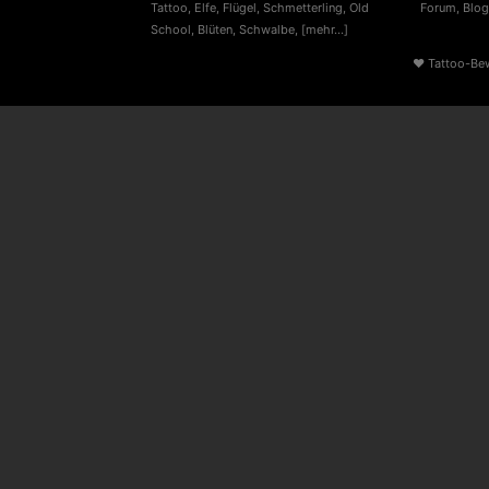
Tattoo
,
Elfe
,
Flügel
,
Schmetterling
,
Old
Forum
,
Blog
School
,
Blüten
,
Schwalbe
,
[mehr...]
♥
Tattoo-Be