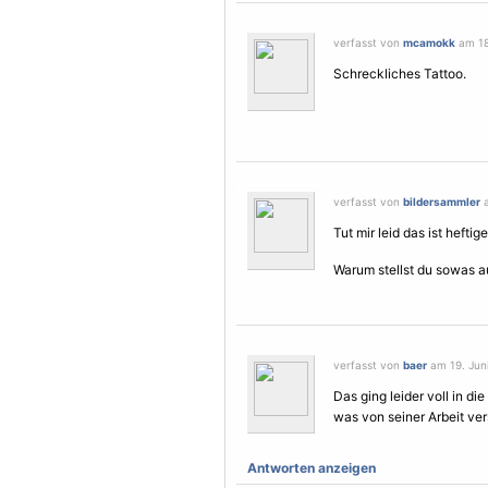
verfasst von
mcamokk
am 18.
Schreckliches Tattoo.
verfasst von
bildersammler
a
Tut mir leid das ist heftig
Warum stellst du sowas auf
verfasst von
baer
am 19. Juni
Das ging leider voll in d
was von seiner Arbeit ver
Antworten anzeigen