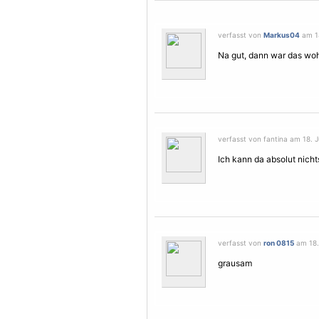
verfasst von
Markus04
am 18
Na gut, dann war das wohl
verfasst von fantina am 18. J
Ich kann da absolut nichts
verfasst von
ron 0815
am 18. 
grausam