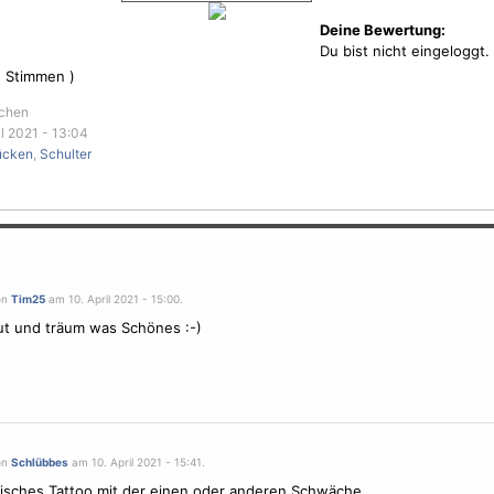
Deine Bewertung:
Du bist nicht eingeloggt.
5
Stimmen )
rchen
l 2021 - 13:04
ücken
,
Schulter
on
Tim25
am 10. April 2021 - 15:00.
ut und träum was Schönes :-)
on
Schlübbes
am 10. April 2021 - 15:41.
isches Tattoo mit der einen oder anderen Schwäche