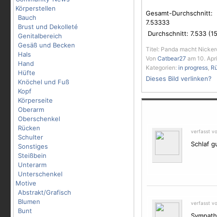
Körperstellen
Gesamt-Durchschnitt:
Bauch
7.53333
Brust und Dekolleté
Durchschnitt:
7.533
(
1
Genitalbereich
Gesäß und Becken
Titel: Panda macht Nicke
Hals
Von
Catbear27
am 10. Apri
Hand
Kategorien:
in progress
,
R
Hüfte
Dieses Bild verlinken?
Knöchel und Fuß
Kopf
Körperseite
Oberarm
Oberschenkel
Rücken
verfasst v
Schulter
Schlaf g
Sonstiges
Steißbein
Unterarm
Unterschenkel
Motive
Abstrakt/Grafisch
Blumen
verfasst v
Bunt
Sympath