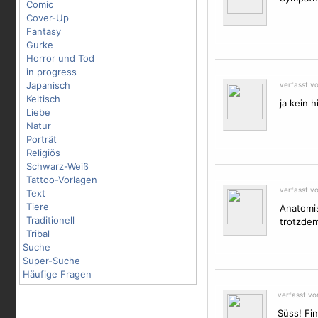
Comic
Cover-Up
Fantasy
Gurke
Horror und Tod
in progress
Japanisch
verfasst v
Keltisch
ja kein 
Liebe
Natur
Porträt
Religiös
Schwarz-Weiß
Tattoo-Vorlagen
verfasst v
Text
Tiere
Anatomis
Traditionell
trotzdem
Tribal
Suche
Super-Suche
Häufige Fragen
verfasst v
Süss! Fin