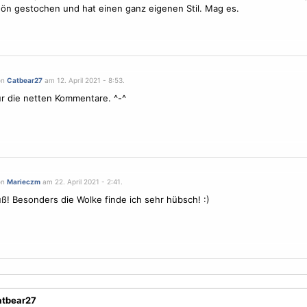
ön gestochen und hat einen ganz eigenen Stil. Mag es.
on
Catbear27
am 12. April 2021 - 8:53.
r die netten Kommentare. ^-^
on
Marieczm
am 22. April 2021 - 2:41.
ß! Besonders die Wolke finde ich sehr hübsch! :)
atbear27