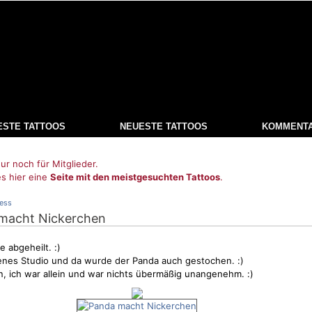
ESTE TATTOOS
NEUESTE TATTOOS
KOMMENT
ur noch für Mitglieder.
es hier eine
Seite mit den meistgesuchten Tattoos
.
ress
 macht Nickerchen
e abgeheilt. :)
igenes Studio und da wurde der Panda auch gestochen. :)
n, ich war allein und war nichts übermäßig unangenehm. :)