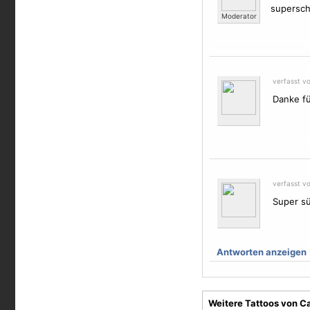
supersch
Moderator
verfasst v
Danke fü
verfasst v
Super sü
Antworten anzeigen
Weitere Tattoos von C