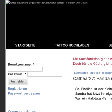
Tattoo-Bewertung für Tattoos, Vorlagen und Motive
STARTSEITE
TATTOO HOCHLADEN
B
Benutzeranmeldung
Die Suchfunktion gibt's n
Doch für die Gäste gibt 
Benutzername:
*
Startseite
»
Motive
»
in prog
Passwort:
*
: Panda
Catbear27
Registrieren
So. Endlich ist der Klein
Passwort vergessen
Sandra hat jetzt ihr e
War ein Halbtags-Termi
Tattoo-Kategorien
Community-News