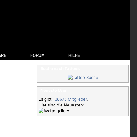
ARE
FORUM
HILFE
Suche nach Tattoos
Neueste User
Es gibt
138675 Mitglieder
.
Hier sind die Neuesten: