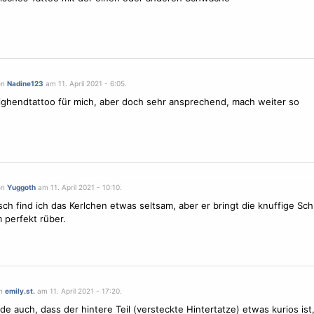
on
Nadine123
am 11. April 2021 - 6:05.
highendtattoo für mich, aber doch sehr ansprechend, mach weiter so
on
Yuggoth
am 11. April 2021 - 10:10.
ch find ich das Kerlchen etwas seltsam, aber er bringt die knuffige Schl
 perfekt rüber.
on
emily.st.
am 11. April 2021 - 17:20.
de auch, dass der hintere Teil (versteckte Hintertatze) etwas kurios ist,