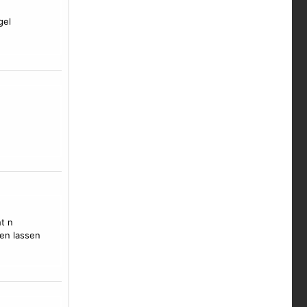
gel
t n
en lassen