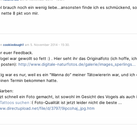
l
brauch noch ein wenig liebe...ansonsten finde ich es schmückend, so
. nette 8 pkt von mir.
on
cookiedough1
am 5. November 2014 - 15:30.
r euer Feedback.
ogel
war gewollt so fett :) . Hier seht ihr das Originalfoto (ich hoffe, ic
r posten):
http://www.digitale-naturfotos.de/galerie/images_sperlings...
ig war es nur, weil es ein "Wanna do" meiner Tätowiererin war, und ich
einen Termin bekommen hatte.
Narben:
zt schnell ein Foto gemacht, ist sowohl im Gesicht des
Vogel
s als auch 
:( Foto-Qualität ist jetzt leider nicht die beste ...
ww.directupload.net/file/d/3797/9ipcohaj_jpg.htm