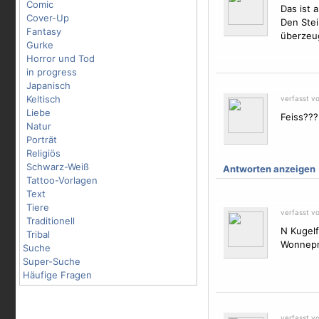
Comic
Das ist 
Cover-Up
Den Stei
Fantasy
überzeug
Gurke
Horror und Tod
in progress
Japanisch
Keltisch
verfasst v
Liebe
Feiss???
Natur
Porträt
Religiös
Schwarz-Weiß
Antworten anzeigen
Tattoo-Vorlagen
Text
Tiere
verfasst v
Traditionell
N Kugelf
Tribal
Wonnepro
Suche
Super-Suche
Häufige Fragen
verfasst v