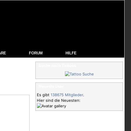
ARE
FORUM
HILFE
Suche nach Tattoos
Neueste User
Es gibt
138675 Mitglieder
.
Hier sind die Neuesten: