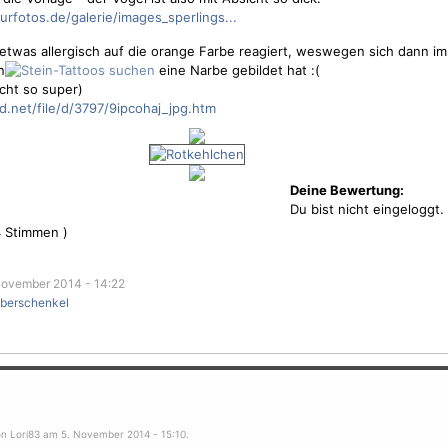
urfotos.de/galerie/images_sperlings...
 etwas allergisch auf die orange Farbe reagiert, weswegen sich dann i
n
eine Narbe gebildet hat :(
nicht so super)
d.net/file/d/3797/9ipcohaj_jpg.htm
Deine Bewertung:
Du bist nicht eingeloggt.
4
Stimmen )
ovember 2014 - 14:22
berschenkel
on Lori83 am 5. November 2014 - 15:10.