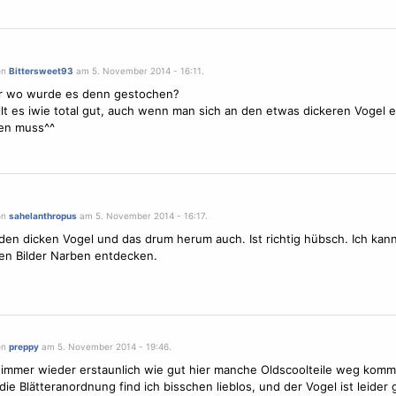
on
Bittersweet93
am 5. November 2014 - 16:11.
r wo wurde es denn gestochen?
llt es iwie total gut, auch wenn man sich an den etwas dickeren
Vogel
e
n muss^^
on
sahelanthropus
am 5. November 2014 - 16:17.
 den dicken
Vogel
und das drum herum auch. Ist richtig hübsch. Ich kan
en Bilder Narben entdecken.
on
preppy
am 5. November 2014 - 19:46.
a immer wieder erstaunlich wie gut hier manche Oldscoolteile weg kom
 die Blätteranordnung find ich bisschen lieblos, und der
Vogel
ist leider 