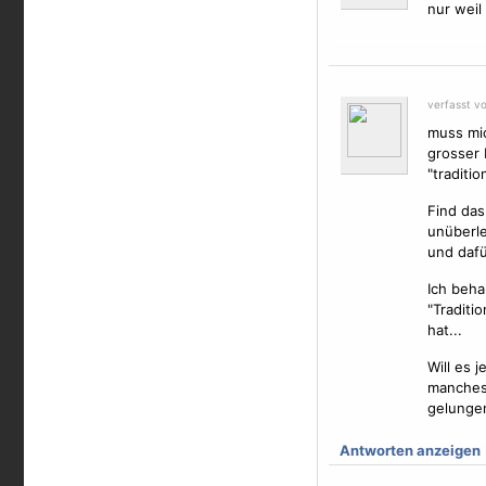
nur weil 
verfasst v
muss mic
grosser 
"traditio
Find das
unüberle
und dafü
Ich beha
"Traditi
hat...
Will es 
manches 
gelunge
Antworten anzeigen