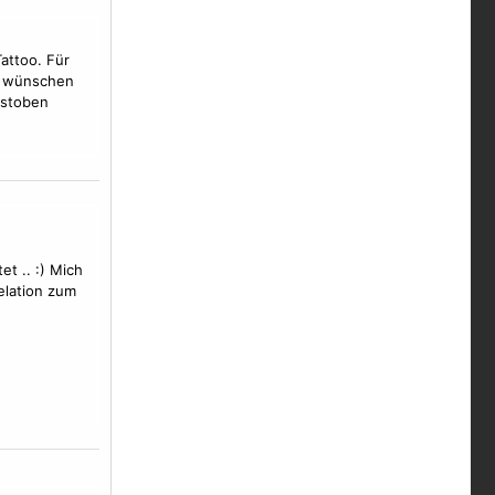
Tattoo. Für
zu wünschen
ustoben
t .. :) Mich
elation zum