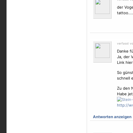
der
Voge
tattoo...
verfasst v
Danke fü
Ja, der
V
Link hie
So günst
schnell 
Zu den 
Habe jet
http://w
Antworten anzeigen