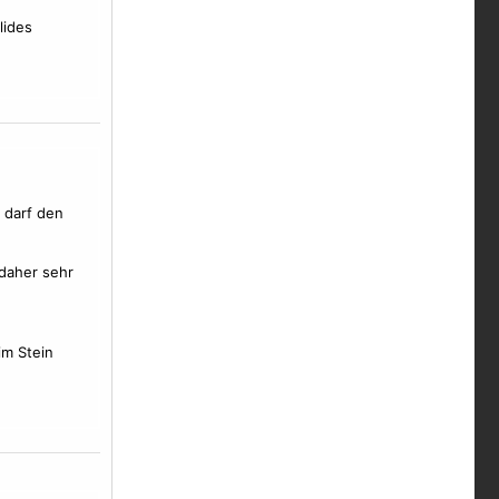
lides
h darf den
 daher sehr
im Stein