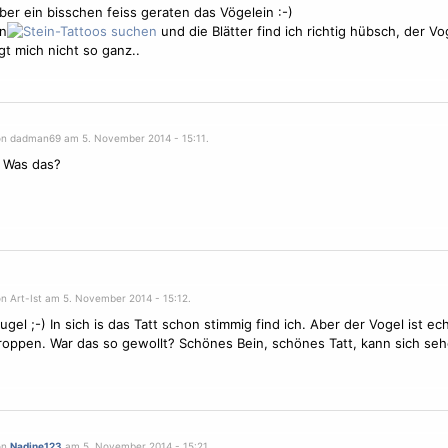
aber ein bisschen feiss geraten das
Vögel
ein :-)
n
und die Blätter find ich richtig hübsch, der
Vo
t mich nicht so ganz..
on dadman69 am 5. November 2014 - 15:11.
 Was das?
on Art-Ist am 5. November 2014 - 15:12.
ugel ;-) In sich is das Tatt schon stimmig find ich. Aber der
Vogel
ist ech
ppen. War das so gewollt? Schönes Bein, schönes Tatt, kann sich seh
on
Nadine123
am 5. November 2014 - 15:21.