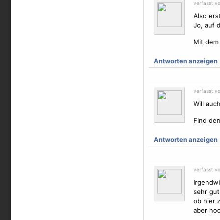
verfasst v
Also ers
Jo, auf 
Mit dem 
Antworten anzeigen
verfasst v
Will auc
Find den
Antworten anzeigen
verfasst v
Irgendwi
sehr gu
ob hier 
aber noc