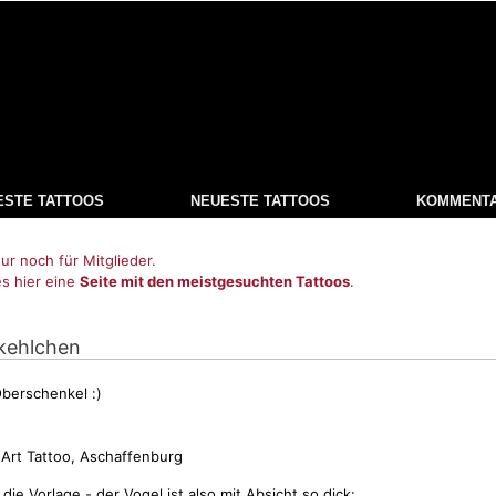
ESTE TATTOOS
NEUESTE TATTOOS
KOMMENT
ur noch für Mitglieder.
es hier eine
Seite mit den meistgesuchten Tattoos
.
tkehlchen
berschenkel :)
 Art Tattoo, Aschaffenburg
r die
Vorlage
- der
Vogel
ist also mit Absicht so dick: