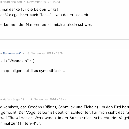
on dadman69 am 5. November 2014 - 15:34.
t mal danke für die beiden Links!
der
Vorlage
isser auch "feiss"... von daher alles ok.
erkennen der Narben tue ich mich a bissle schwer.
on
SchwarzesC
am 5. November 2014 - 15:34.
h ein "Wanna do" :-(
 moppeligen Luftikus sympathisch...
on Hafensänger08 am 5. November 2014 - 15:44.
e komisch, das Gedöns (Blätter, Schmuck und Eicheln) um den Bird her
t gemacht. Der
Vogel
selber ist deutlich schlechter; für mich sieht das fa
zwei Tätowierer am Werk waren. In der Summe nicht schlecht, der
Vogel
h mal zur (Tinten-)Kur.