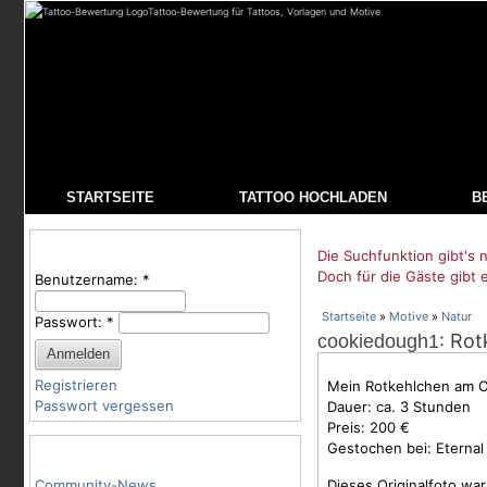
Tattoo-Bewertung für Tattoos, Vorlagen und Motive
STARTSEITE
TATTOO HOCHLADEN
B
Benutzeranmeldung
Die Suchfunktion gibt's n
Doch für die Gäste gibt 
Benutzername:
*
Startseite
»
Motive
»
Natur
Passwort:
*
: Ro
cookiedough1
Registrieren
Mein Rotkehlchen am O
Passwort vergessen
Dauer: ca. 3 Stunden
Preis: 200 €
Gestochen bei: Eternal
Tattoo-Kategorien
Community-News
Dieses Originalfoto wa