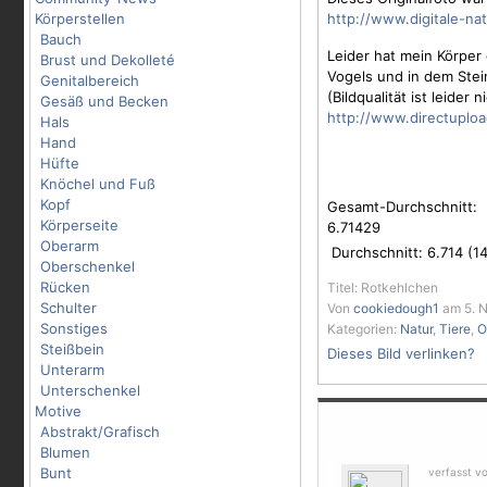
Körperstellen
http://www.digitale-nat
Bauch
Leider hat mein Körper
Brust und Dekolleté
Vogel
s und in dem Stei
Genitalbereich
(Bildqualität ist leider 
Gesäß und Becken
http://www.directuploa
Hals
Hand
Hüfte
Knöchel und Fuß
Kopf
Gesamt-Durchschnitt:
Körperseite
6.71429
Oberarm
Durchschnitt:
6.714
(
1
Oberschenkel
Rücken
Titel: Rotkehlchen
Schulter
Von
cookiedough1
am 5. N
Sonstiges
Kategorien:
Natur
,
Tiere
,
O
Steißbein
Dieses Bild verlinken?
Unterarm
Unterschenkel
Motive
Abstrakt/Grafisch
Blumen
Bunt
verfasst v