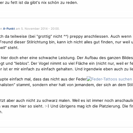
er zu fett ist da gibt's nix schön zu reden.
on
A-Punkt
am 5. November 2014 - 20:00.
h da teilweise (bei "grottig" nicht ^^) preppy anschliessen. Auch wenn 
Freund dieser Stilrichtung bin, kann ich nicht alles gut finden, nur weil 
nell" steht.
 hier doch eher eine schwache Leistung. Der Aufbau des ganzen Bildes 
gt und "lieblos". Der
Vogel
nimmt so viel Fläche ein (nicht nur, weil er fei
r ist er mir einfach zu einfach gehalten. Und irgendwie eben auch zu lie
upte einfach mal, dass das nicht aus der Feder
onalisten" stammt, sondern eher halt von jemandem, der sich an dem Sti
jetzt aber auch nicht zu schwarz malen. Weil es ist immer noch anschaulic
was man hier so sieht. :-) Und übrigens mag ich die Platzierung. Die fi
n.