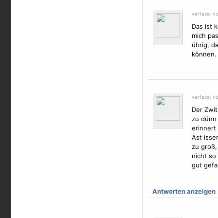
verfasst v
Das ist 
mich pas
übrig, d
können.
verfasst v
Der Zwit
zu dünn 
erinnert
Ast isse
zu groß,
nicht so
gut gefa
Antworten anzeigen