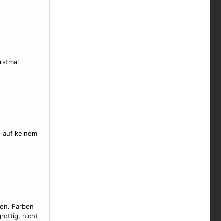
rstmal
n auf keinem
men. Farben
grottig, nicht