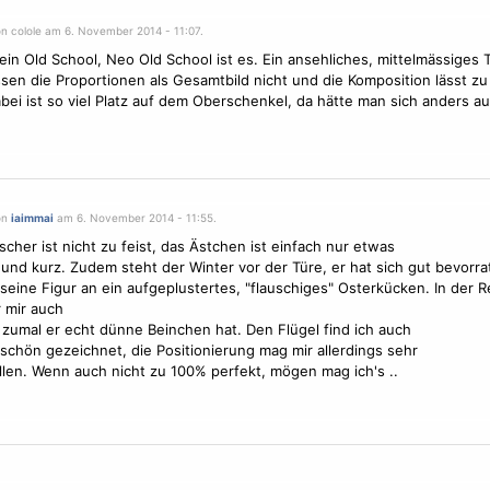
on colole am 6. November 2014 - 11:07.
kein Old School, Neo
Old School
ist es. Ein ansehliches, mittelmässiges 
sen die Proportionen als Gesamtbild nicht und die Komposition lässt 
abei ist so viel Platz auf dem Oberschenkel, da hätte man sich anders a
on
iaimmai
am 6. November 2014 - 11:55.
scher ist nicht zu feist, das Ästchen ist einfach nur etwas
und kurz. Zudem steht der Winter vor der Türe, er hat sich gut bevorrate
 seine Figur an ein aufgeplustertes, "flauschiges" Osterkücken. In der R
r mir auch
 zumal er echt dünne Beinchen hat. Den
Flügel
find ich auch
 schön gezeichnet, die Positionierung mag mir allerdings sehr
llen. Wenn auch nicht zu 100% perfekt, mögen mag ich's ..