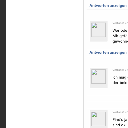
Antworten anzeigen
verfasst v
Wer ode
Mir gefä
gewöhne
Antworten anzeigen
verfasst v
ich mag
der beid
verfasst v
Find's j
sind ok,