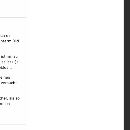
ich ein
unterm Bild
ist mir zu
ss ist :-))
blos...
eines
l versucht
her, als so
nd ich