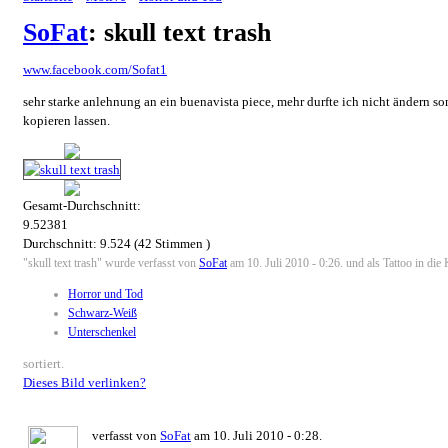
SoFat
: skull text trash
www.facebook.com/Sofat1
sehr starke anlehnung an ein buenavista piece, mehr durfte ich nicht ändern s
kopieren lassen.
Gesamt-Durchschnitt:
9.52381
Durchschnitt:
9.524
(
42
Stimmen )
"skull text trash" wurde verfasst von
SoFat
am 10. Juli 2010 - 0:26. und als Tattoo in die
Horror und Tod
Schwarz-Weiß
Unterschenkel
sortiert.
Dieses Bild verlinken?
verfasst von
SoFat
am 10. Juli 2010 - 0:28.