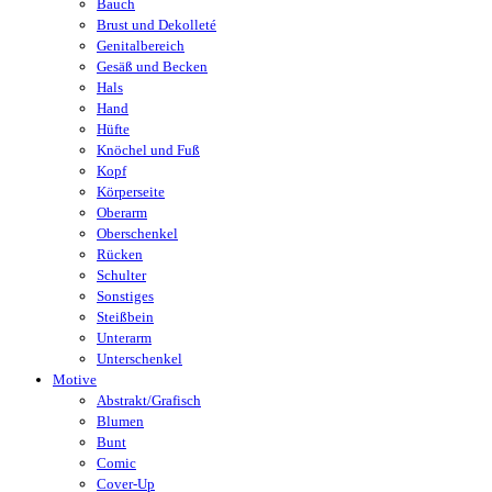
Bauch
Brust und Dekolleté
Genitalbereich
Gesäß und Becken
Hals
Hand
Hüfte
Knöchel und Fuß
Kopf
Körperseite
Oberarm
Oberschenkel
Rücken
Schulter
Sonstiges
Steißbein
Unterarm
Unterschenkel
Motive
Abstrakt/Grafisch
Blumen
Bunt
Comic
Cover-Up