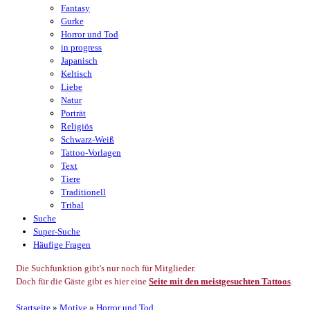
Fantasy
Gurke
Horror und Tod
in progress
Japanisch
Keltisch
Liebe
Natur
Porträt
Religiös
Schwarz-Weiß
Tattoo-Vorlagen
Text
Tiere
Traditionell
Tribal
Suche
Super-Suche
Häufige Fragen
Die Suchfunktion gibt's nur noch für Mitglieder.
Doch für die Gäste gibt es hier eine
Seite mit den meistgesuchten Tattoos
.
Startseite
»
Motive
»
Horror und Tod