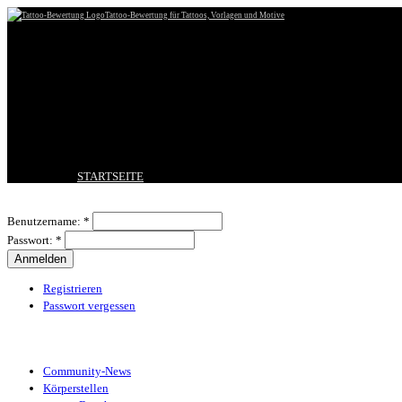
Tattoo-Bewertung für Tattoos, Vorlagen und Motive
STARTSEITE
TATTOO HOCHLADEN
Benutzeranmeldung
BESTE TATTOOS
Benutzername:
*
NEUESTE TATTOOS
Passwort:
*
KOMMENTARE
FORUM
HILFE
Registrieren
Passwort vergessen
Tattoo-Kategorien
Community-News
Körperstellen