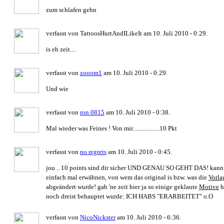
zum schlafen gehn
verfasst von TattoosHurtAndILikeIt am 10. Juli 2010 - 0:29.
is eh zeit....
verfasst von
zooom1
am 10. Juli 2010 - 0:29.
Und wie
verfasst von
ron 0815
am 10. Juli 2010 - 0:38.
Mal wieder was Feines ! Von mir..................10 Pkt
verfasst von
no regrets
am 10. Juli 2010 - 0:45.
jou .. 10 points sind dir sicher UND GENAU SO GEHT DAS! kann s
einfach mal erwähnen, von wem das original is bzw. was die
Vorla
abgeändert wurde! gab 'ne zeit hier ja so einige geklaute
Motive
h
noch dreist behauptet wurde: ICH HABS "ERARBEITET" o.O
verfasst von
NicoNickster
am 10. Juli 2010 - 6:36.