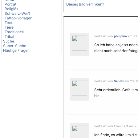
Porträt
Dieses Bild verlinken?
Religiös
Schwarz-Weiß
Tattoo-Vorlagen
Text
Tiere
Traditionell
Tribal
verfasst von
philipino
am 23.
Suche
So ich habe es jetzt noch
Super-Suche
Häufige Fragen
nicht noch schärfer fotog
verfasst von
VanJD
am 23. Mä
Sehr ordentlich! Gefällt
bin ...
verfasst von Frau Kett am 23
Ich finde, es wäre um die