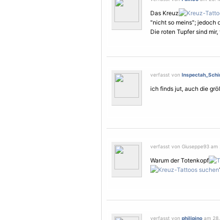
Das Kreuz
"nicht so meins"; jedoch 
Die roten Tupfer sind mir, 
verfasst von
Inspectah_Schin
ich finds jut, auch die g
verfasst von Giuseppe93 am 2
Warum der Totenkopf
verfasst von
philipino
am 28. 