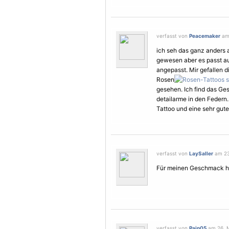
verfasst von
Peacemaker
am 
ich seh das ganz anders a
gewesen aber es passt auc
angepasst. Mir gefallen d
Rosen
gesehen. Ich find das Ges
detailarme in den Federn.
Tattoo und eine sehr gute
verfasst von
LaySaller
am 23.
Für meinen Geschmack hä
verfasst von
Pain05
am 26. M