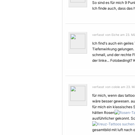
So sind es für mich 9 Punk
Ich finde auch, dass da
verfasst von Eiche am 23. Mä
Ich find's auch ein geile
Tiefenwirkung gelungen. 
schmall, und der rechte
F
der linke... Fotobedingt?
verfasst von colole am 23. Mä
für mich, wenn das tattoo 
wäre besser gewesen. auch
für mich ein klassisches
hätten Rosen
ausführlicher gekonnt. S
gesamtbild mit luft nach 