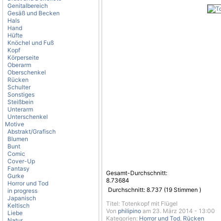
Genitalbereich
Gesäß und Becken
Hals
Hand
Hüfte
Knöchel und Fuß
Kopf
Körperseite
Oberarm
Oberschenkel
Rücken
Schulter
Sonstiges
Steißbein
Unterarm
Unterschenkel
Motive
Abstrakt/Grafisch
Blumen
Bunt
Comic
Cover-Up
Fantasy
Gesamt-Durchschnitt:
Gurke
8.73684
Horror und Tod
Durchschnitt:
8.737
(
19
Stimmen )
in progress
Japanisch
Titel: Totenkopf mit Flügel
Keltisch
Von
philipino
am 23. März 2014 - 13:00
Liebe
Kategorien:
Horror und Tod
,
Rücken
Natur