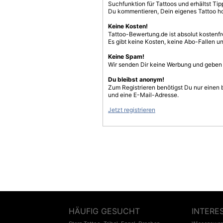
Suchfunktion für Tattoos und erhältst T
Du kommentieren, Dein eigenes Tattoo h
Keine Kosten!
Tattoo-Bewertung.de ist absolut kostenf
Es gibt keine Kosten, keine Abo-Fallen u
Keine Spam!
Wir senden Dir keine Werbung und geben D
Du bleibst anonym!
Zum Registrieren benötigst Du nur einen
und eine E-Mail-Adresse.
Jetzt registrieren
HÄUFIG GESUCHT
INTERE