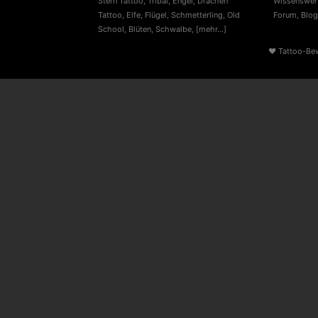
Stern Tattoo
,
Tribal
,
Engel
,
Drachen
Wissenswert
Tattoo
,
Elfe
,
Flügel
,
Schmetterling
,
Old
Forum
,
Blog
School
,
Blüten
,
Schwalbe
,
[mehr...]
♥
Tattoo-Be