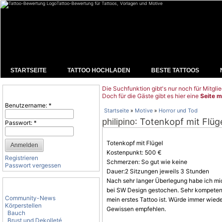
Tattoo-Bewertung für Tattoos, Vorlagen und Motive
STARTSEITE
TATTOO HOCHLADEN
BESTE TATTOOS
Die Suchfunktion gibt's nur noch für Mitglie
Benutzeranmeldung
Doch für die Gäste gibt es hier eine
Seite m
Benutzername:
*
Startseite
»
Motive
»
Horror und Tod
: Totenkopf mit Flüg
philipino
Passwort:
*
Totenkopf mit Flügel
Kostenpunkt: 500 €
Registrieren
Schmerzen: So gut wie keine
Passwort vergessen
Dauer:2 Sitzungen jeweils 3 Stunden
Nach sehr langer Überlegung habe ich mic
Tattoo-Kategorien
bei SW Design gestochen. Sehr kompetente
Community-News
mein erstes Tattoo ist. Würde immer wied
Körperstellen
Gewissen empfehlen.
Bauch
Brust und Dekolleté