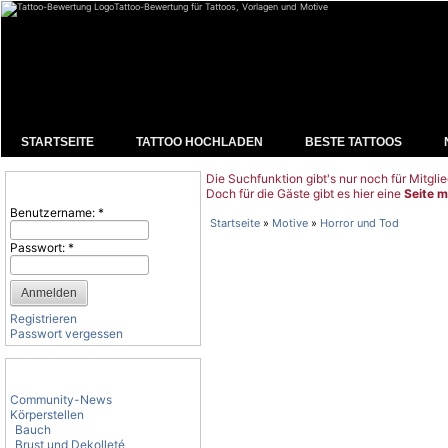
Tattoo-Bewertung für Tattoos, Vorlagen und Motive
STARTSEITE
TATTOO HOCHLADEN
BESTE TATTOOS
Die Suchfunktion gibt's nur noch für Mitglie
Benutzeranmeldung
Doch für die Gäste gibt es hier eine
Seite m
Benutzername:
*
Startseite
»
Motive
»
Horror und Tod
Passwort:
*
Registrieren
Passwort vergessen
Tattoo-Kategorien
Community-News
Körperstellen
Bauch
Brust und Dekolleté