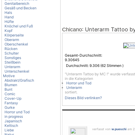
Genitalbereich
Gesäß und Becken
Hals
Hand
Hüfte
Knöchel und Fuß
: Unterarm Tattoo b
Chicano
Kopf
Körperseite
Oberarm
Oberschenkel
Rücken
Schulter
Gesamt-Durchschnitt:
Sonstiges
9.30645
Steißbein
Durchschnitt:
9.306
(
62
Stimmen )
Unterarm
Unterschenkel
"Unterarm Tattoo by MC !" wurde verfass
Motive
in die Kategorien
Abstrakt/Grafisch
Horror und Tod
Blumen
Unterarm
Bunt
sortiert.
Comic
Dieses Bild verlinken?
Cover-Up
Fantasy
Gurke
Horror und Tod
in progress
Japanisch
Keltisch
verfasst von
w.pueschi
am 2.
Liebe
Natur