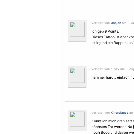
verfasst von
Osajah
am 2. Au
Ich geb 9 Points.
Dieses Tattoo ist aber von
Ist irgend ein Rapper aus
verfasst von c00ky am 8. Aug
hammer hard .. einfach 
verfasst von
Killerplauze
am 
Könnt ich mich dran satt 
nächstes Tat werden.Na ja,
noch Boog,und davon wer