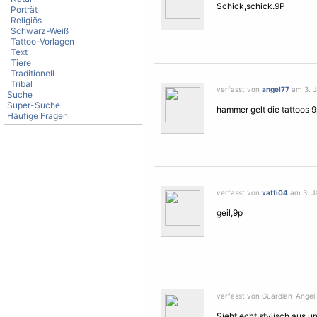
Schick,schick.9P
Porträt
Religiös
Schwarz-Weiß
Tattoo-Vorlagen
Text
Tiere
Traditionell
Tribal
verfasst von
angel77
am 3. J
Suche
Super-Suche
hammer gelt die tattoos 
Häufige Fragen
verfasst von
vatti04
am 3. Ja
geil,9p
verfasst von Guardian_Angel 
Sieht echt stylisch aus u