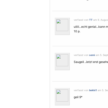
verfasst von
TT
am 9. August
uiiiii...echt genial...kan
10 p.
verfasst von
semi
am 5. Sept
Saugeil. Jetzt erst geseh
verfasst von
bekki1
am 5. Se
geil 9*