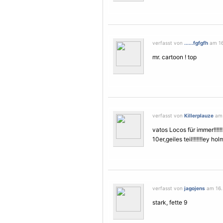
verfasst von
......fgfgfh
am 16.
mr. cartoon ! top
verfasst von
Killerplauze
am 
vatos Locos für immer!!!!!
10er,geiles teil!!!!!!!ey h
verfasst von
jagojens
am 16. 
stark, fette 9