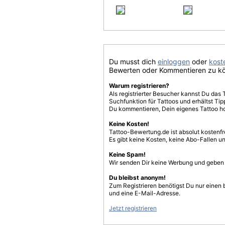
Du musst dich
einloggen
oder
koste
Bewerten oder Kommentieren zu k
Warum registrieren?
Als registrierter Besucher kannst Du das 
Suchfunktion für Tattoos und erhältst T
Du kommentieren, Dein eigenes Tattoo h
Keine Kosten!
Tattoo-Bewertung.de ist absolut kostenf
Es gibt keine Kosten, keine Abo-Fallen u
Keine Spam!
Wir senden Dir keine Werbung und geben D
Du bleibst anonym!
Zum Registrieren benötigst Du nur einen
und eine E-Mail-Adresse.
Jetzt registrieren