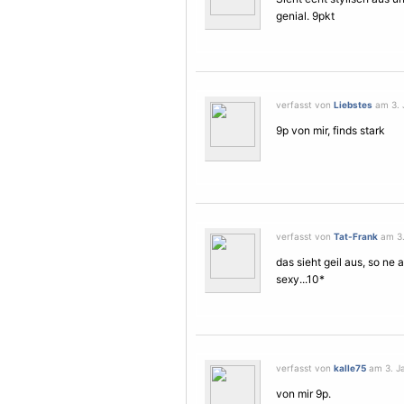
genial. 9pkt
verfasst von
Liebstes
am 3. 
9p von mir, finds stark
verfasst von
Tat-Frank
am 3.
das sieht geil aus, so ne
sexy...10*
verfasst von
kalle75
am 3. Ja
von mir 9p.