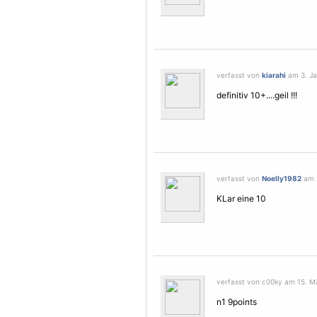
verfasst von
kiarahi
am 3. Ja
definitiv 10+....geil !!!
verfasst von
Noelly1982
am 2
KLar eine 10
verfasst von c00ky am 15. Mä
n1 9points