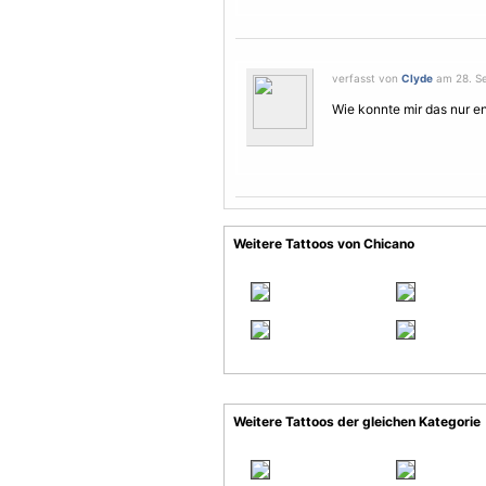
verfasst von
Clyde
am 28. Se
Wie konnte mir das nur en
Weitere Tattoos von Chicano
Weitere Tattoos der gleichen Kategorie