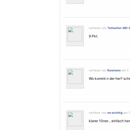
verfasst von
Tattoofan-MD-
9 Pkt.
verfasst von
Baumann
am 7. 
Wo kommt n der her? sch
verfasst von
mr.wichtig
am 18
klarer 10ner... einfach ha