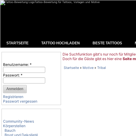
Tattoo-Bewertung für Tattoos, Vorlagen und Motive
STARTSEITE
TATTOO HOCHLADEN
BESTE TATTOOS
Die Suchfunktion gibt's nur noch für Mitglie
Benutzeranmeldung
Doch für die Gäste gibt es hier eine
Seite m
Benutzername:
*
Startseite
»
Motive
»
Tribal
Passwort:
*
Registrieren
Passwort vergessen
Tattoo-Kategorien
Community-News
Körperstellen
Bauch
Brust und Dekolleté