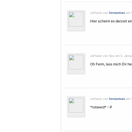
verfasst von
fermentum
am 5
Hier scheint es derzeit 
verfasst von Sou am 5. Janua
Oh Ferm, lass mich Dir he
verfasst von
fermentum
am 5
*rotwerd* :-P