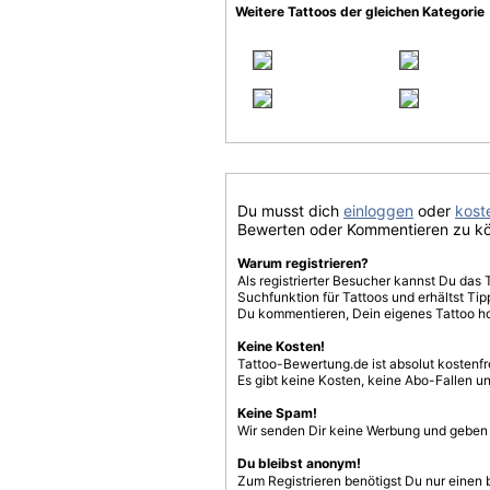
Weitere Tattoos der gleichen Kategorie
Du musst dich
einloggen
oder
koste
Bewerten oder Kommentieren zu k
Warum registrieren?
Als registrierter Besucher kannst Du das 
Suchfunktion für Tattoos und erhältst T
Du kommentieren, Dein eigenes Tattoo h
Keine Kosten!
Tattoo-Bewertung.de ist absolut kostenf
Es gibt keine Kosten, keine Abo-Fallen u
Keine Spam!
Wir senden Dir keine Werbung und geben D
Du bleibst anonym!
Zum Registrieren benötigst Du nur einen