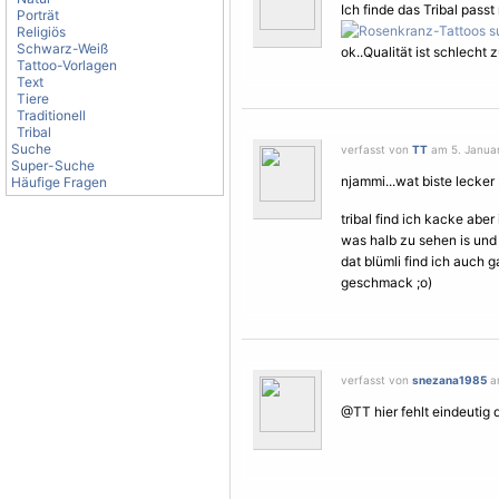
Ich finde das
Tribal
passt
Porträt
Religiös
Schwarz-Weiß
ok..Qualität ist schlecht 
Tattoo-Vorlagen
Text
Tiere
Traditionell
Tribal
Suche
verfasst von
TT
am 5. Januar
Super-Suche
njammi...wat biste lecker 
Häufige Fragen
tribal find ich kacke aber
was halb zu sehen is und 
dat blümli find ich auch g
geschmack ;o)
verfasst von
snezana1985
am
@TT hier fehlt eindeutig d