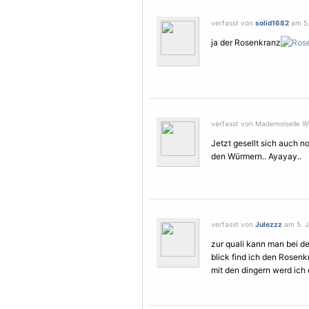
verfasst von
solid1682
am 5.
ja der Rosenkranz
verfasst von Mademoiselle W
Jetzt gesellt sich auch 
den Würmern.. Ayayay..
verfasst von
Julezzz
am 5. J
zur quali kann man bei de
blick find ich den Rosen
mit den dingern werd ich 