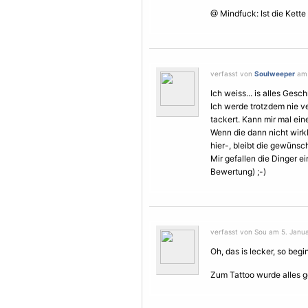
@ Mindfuck: Ist die Kette
verfasst von
Soulweeper
am 
Ich weiss... is alles Ges
Ich werde trotzdem nie v
tackert. Kann mir mal ein
Wenn die dann nicht wir
hier-, bleibt die gewüns
Mir gefallen die Dinger ei
Bewertung) ;-)
verfasst von Sou am 5. Janua
Oh, das is lecker, so beg
Zum Tattoo wurde alles g