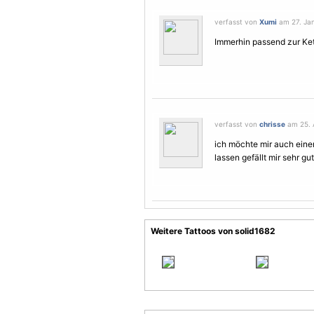
verfasst von
Xumi
am 27. Jan
Immerhin passend zur Kett
verfasst von
chrisse
am 25. A
ich möchte mir auch ein
lassen gefällt mir sehr gut
Weitere Tattoos von solid1682