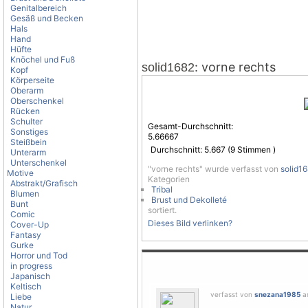
Genitalbereich
Gesäß und Becken
Hals
Hand
Hüfte
Knöchel und Fuß
: vorne rechts
solid1682
Kopf
Körperseite
Oberarm
Oberschenkel
Rücken
Schulter
Gesamt-Durchschnitt:
Sonstiges
5.66667
Steißbein
Durchschnitt:
5.667
(
9
Stimmen )
Unterarm
Unterschenkel
"vorne rechts" wurde verfasst von
solid1
Motive
Kategorien
Abstrakt/Grafisch
Tribal
Blumen
Brust und Dekolleté
Bunt
sortiert.
Comic
Dieses Bild verlinken?
Cover-Up
Fantasy
Gurke
Horror und Tod
in progress
Japanisch
Keltisch
verfasst von
snezana1985
am
Liebe
Natur