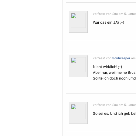
verfasst von Sou am 5. Janua
War das ein JA? ;-)
verfasst von
Soulweeper
am 
Nicht wirklich! ;-)
Aber nur, weil meine Brust
Sollte ich doch noch umd
verfasst von Sou am 5. Janua
So sei es. Und ich geb be