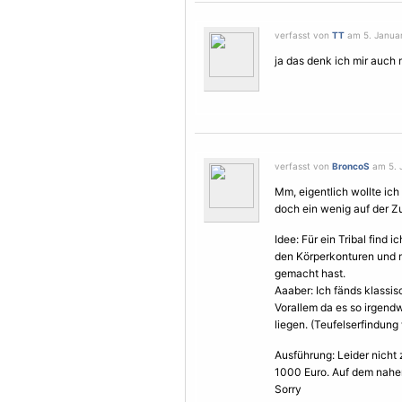
verfasst von
TT
am 5. Januar
ja das denk ich mir auc
verfasst von
BroncoS
am 5. J
Mm, eigentlich wollte ich
doch ein wenig auf der Z
Idee: Für ein
Tribal
find ic
den Körperkonturen und 
gemacht hast.
Aaaber: Ich fänds klassis
Vorallem da es so irgend
liegen. (Teufelserfindun
Ausführung: Leider nicht z
1000 Euro. Auf dem nahen
Sorry