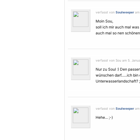
verfasst von
Soulweeper
am 
Moin Sou,
soll ich mir auch mal was
auch mal so nen schönen
verfasst von Sou am 5. Janua
Nur zu Soul :) Den passen
wünschen darf......ich bi
Unterwasserlandschaft? ;
verfasst von
Soulweeper
am 
Hehe... ;-)