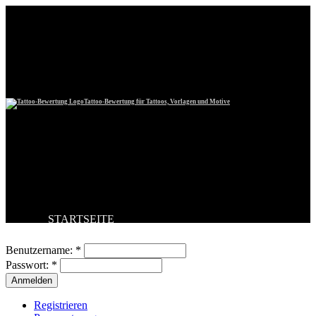
Tattoo-Bewertung für Tattoos, Vorlagen und Motive
STARTSEITE
Benutzeranmeldung
TATTOO HOCHLADEN
BESTE TATTOOS
Benutzername:
*
NEUESTE TATTOOS
Passwort:
*
KOMMENTARE
FORUM
HILFE
Registrieren