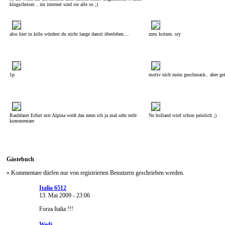
klugscheiser... im internet sind sie alle so ;)
also hier in köln würdest du nicht lange damit überleben....
zum kotzen. sry
1p
motiv nich mein geschmack.. aber gei
Rauhfaser Erfurt mit Alpina weiß das nenn ich ja mal sehr reife
Ne holland wird schon peinlich ;)
kommentare
Gästebuch
» Kommentare dürfen nur von registrierten Benutzern geschrieben werden.
Italia 6512
13. Mai 2009 - 23:06
Forza Italia !!!
Wedi