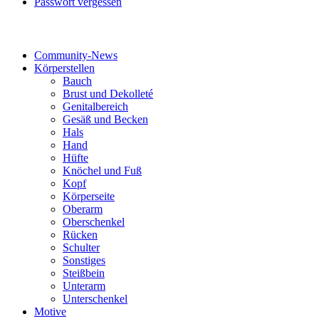
Passwort vergessen
Tattoo-Kategorien
Community-News
Körperstellen
Bauch
Brust und Dekolleté
Genitalbereich
Gesäß und Becken
Hals
Hand
Hüfte
Knöchel und Fuß
Kopf
Körperseite
Oberarm
Oberschenkel
Rücken
Schulter
Sonstiges
Steißbein
Unterarm
Unterschenkel
Motive