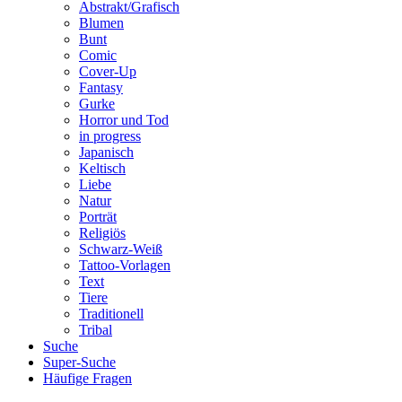
Abstrakt/Grafisch
Blumen
Bunt
Comic
Cover-Up
Fantasy
Gurke
Horror und Tod
in progress
Japanisch
Keltisch
Liebe
Natur
Porträt
Religiös
Schwarz-Weiß
Tattoo-Vorlagen
Text
Tiere
Traditionell
Tribal
Suche
Super-Suche
Häufige Fragen