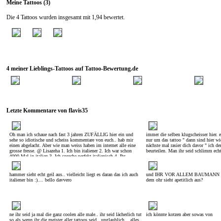
Meine Tattoos (3)
Die 4 Tattoos wurden insgesamt mit 1,94 bewertet.
4 meiner Lieblings-Tattoos auf Tattoo-Bewertung.de
Letzte Kommentare von flavis35
Oh man ich schaue nach fast 3 jahren ZUFÄLLIG hier ein und
immer die selben klugscheisser hier. e
sehe so idiotische und scheiss kommentare von euch.. hab mir
nur um das tattoo " dann sind hier wi
einen abgelacht. Aber wie man weiss haben im internet alle eine
nächste mal rasier dich davor " ich de
grosse fresse. @ Lisazeha 1. Ich bin italiener 2. Ich war schon
beurteilen. Man ihr seid schlimm 
4000 Mal in italien 3. Ich spreche perfekt italienisch 4. Ihr
VOLLIDIOTEN könnt mich alle am arsch lecken ;) Euer
ITALIENER!
hammer sieht echt geil aus.. vielleicht liegt es daran das ich auch
und IHR VOR ALLEM BAUMANN du w
italiener bin :).... bello davvero
dem ohr sieht apetitlich aus?
ne ihr seid ja mal die ganz coolen alle male.. ihr seid lächerlich tut
ich könnte kotzen aber sowas von
so als wenn ihr die meister aller tattoos seid.. unglaublich .. alles