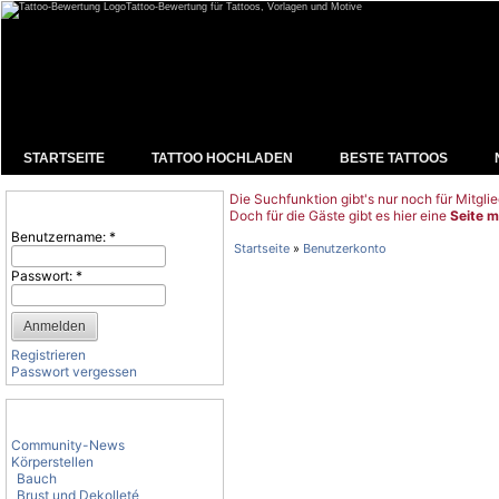
Tattoo-Bewertung für Tattoos, Vorlagen und Motive
STARTSEITE
TATTOO HOCHLADEN
BESTE TATTOOS
Die Suchfunktion gibt's nur noch für Mitglie
Benutzeranmeldung
Doch für die Gäste gibt es hier eine
Seite m
Benutzername:
*
Startseite
»
Benutzerkonto
Passwort:
*
Registrieren
Passwort vergessen
Tattoo-Kategorien
Community-News
Körperstellen
Bauch
Brust und Dekolleté