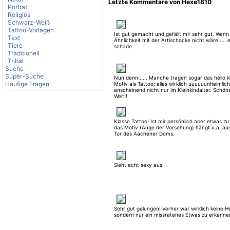
Letzte Kommentare von Hexe1810
Porträt
Religiös
Schwarz-Weiß
Tattoo-Vorlagen
Ist gut gemacht und gefällt mir sehr gut. Wenn
Text
Ähnlichkeit mit der Artischocke nicht wäre .....
Tiere
schade
Traditionell
Tribal
Suche
Super-Suche
Nun denn ..... Manche tragen sogar das hello k
Häufige Fragen
Motiv als Tattoo; alles wirklich uuuuuunheimlich
anscheinend nicht nur im Kleinkindalter. Schö
Welt !
Klasse Tattoo! Ist mir persönlich aber etwas zu 
das Motiv (Auge der Vorsehung) hängt u.a. a
Tor des Aachener Doms.
Sieht echt sexy aus!
Sehr gut gelungen! Vorher war wirklich keine H
sondern nur ein missratenes Etwas zu erkenne