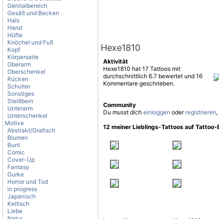
Genitalbereich
Gesäß und Becken
Hals
Hand
Hüfte
Knöchel und Fuß
Hexe1810
Kopf
Körperseite
Aktivität
Oberarm
Hexe1810 hat 17 Tattoos mit
Oberschenkel
durchschnittlich 6.7 bewertet und 16
Rücken
Kommentare geschrieben.
Schulter
Sonstiges
Steißbein
Community
Unterarm
Du musst dich
einloggen
oder
registrieren
,
Unterschenkel
Motive
12 meiner Lieblings-Tattoos auf Tattoo
Abstrakt/Grafisch
Blumen
Bunt
Comic
Cover-Up
Fantasy
Gurke
Horror und Tod
in progress
Japanisch
Keltisch
Liebe
Natur