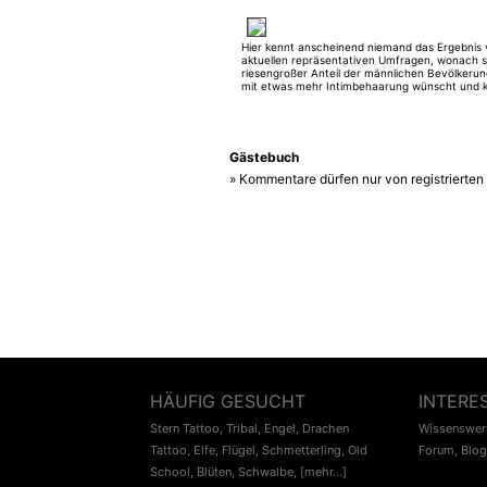
Hier kennt anscheinend niemand das Ergebnis
aktuellen repräsentativen Umfragen, wonach s
riesengroßer Anteil der männlichen Bevölkeru
mit etwas mehr Intimbehaarung wünscht und k
Frauen, die komplett enthaart sind !!! Die Vors
von Erotik unterscheiden sich zum Glück, sons
das Leben ja langweilig und eintönig! Tattoo ist 
Gästebuch
» Kommentare dürfen nur von registrierte
HÄUFIG GESUCHT
INTERE
Stern Tattoo
,
Tribal
,
Engel
,
Drachen
Wissenswert
Tattoo
,
Elfe
,
Flügel
,
Schmetterling
,
Old
Forum
,
Blog
School
,
Blüten
,
Schwalbe
,
[mehr...]