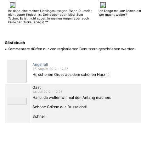
Ist doch eine meiner Lieblingsaussagen: Wenn Du meins
Ich fange mal an: keinen ein
nicht super findest, ist Deins aber auch blöd! Zum
Wer macht weiter?
Tattoo: Es ist nicht super. In meinen Augen aber auch
keine 1er Gurke. Kriegst 2*
Gästebuch
» Kommentare dürfen nur von registrierten Benutzern geschrieben werden.
Angelfall
27. August 2012 - 12:37
Hi, schönen Gruss aus dem schönen Harz! :)
Gast
13. Juli 2012 - 12:23
Hallo, da wollen wir mal den Anfang machen:
Schöne Grüsse aus Dusseldorf!
Schnelli