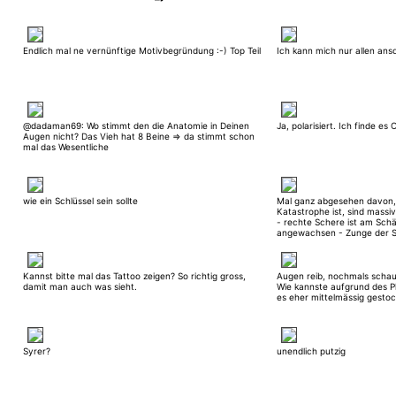
Endlich mal ne vernünftige Motivbegründung :-) Top Teil
Ich kann mich nur allen ans
@dadaman69: Wo stimmt den die Anatomie in Deinen
Ja, polarisiert. Ich finde es 
Augen nicht? Das Vieh hat 8 Beine => da stimmt schon
mal das Wesentliche
wie ein Schlüssel sein sollte
Mal ganz abgesehen davon, 
Katastrophe ist, sind massi
- rechte Schere ist am Schä
angewachsen - Zunge der Sc
massiv - der Körper der Sch
Regenwurm Sorry, das is nix
Kannst bitte mal das Tattoo zeigen? So richtig gross,
Augen reib, nochmals schau
damit man auch was sieht.
Wie kannste aufgrund des P
es eher mittelmässig gestoc
Syrer?
unendlich putzig