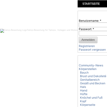
STARTSEITE
KOMMENTARE
Benutzeranmeld
Benutzername:
*
Passwort:
*
Tattoo-Bewertung für Tattoos, Vorlagen und Motive
Registrieren
Passwort vergessen
Tattoo-Kategorie
Community-News
Körperstellen
Bauch
Brust und Dekolleté
Genitalbereich
Gesäß und Becken
Hals
Hand
Hüfte
Knöchel und Fuß
Kopf
Körperseite