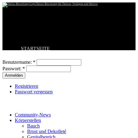
Tattoo-Bewertung für Tattoos, Vorlagen und Motive
STARTSEITE
Benutzeranmeldung
TATTOO HOCHLADEN
BESTE TATTOOS
Benutzername:
*
NEUESTE TATTOOS
Passwort:
*
KOMMENTARE
FORUM
HILFE
Registrieren
Passwort vergessen
Tattoo-Kategorien
Community-News
Körperstellen
Bauch
Brust und Dekolleté
Genitalbereich