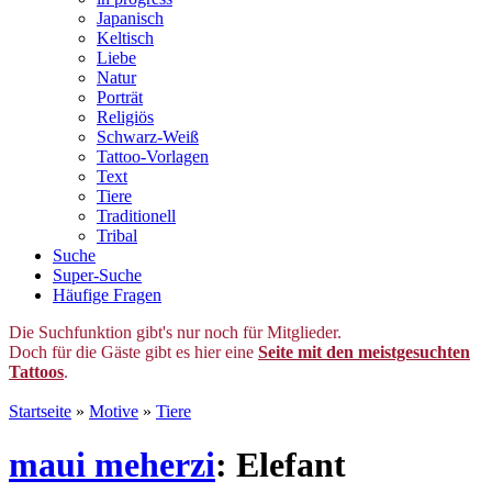
Japanisch
Keltisch
Liebe
Natur
Porträt
Religiös
Schwarz-Weiß
Tattoo-Vorlagen
Text
Tiere
Traditionell
Tribal
Suche
Super-Suche
Häufige Fragen
Die Suchfunktion gibt's nur noch für Mitglieder.
Doch für die Gäste gibt es hier eine
Seite mit den meistgesuchten
Tattoos
.
Startseite
»
Motive
»
Tiere
maui meherzi
: Elefant