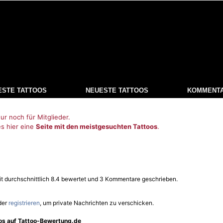
ESTE TATTOOS
NEUESTE TATTOOS
KOMMENT
ur noch für Mitglieder.
es hier eine
Seite mit den meistgesuchten Tattoos
.
it durchschnittlich 8.4 bewertet und 3 Kommentare geschrieben.
der
registrieren
, um private Nachrichten zu verschicken.
oos auf Tattoo-Bewertung.de