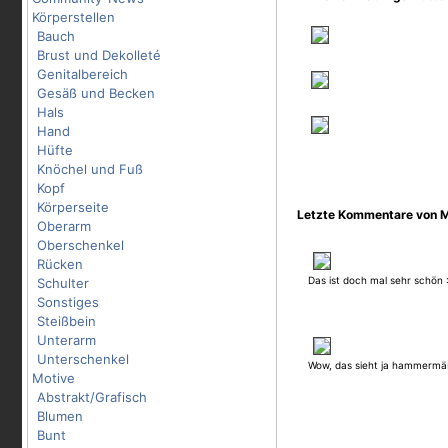
Körperstellen
Bauch
Brust und Dekolleté
Genitalbereich
Gesäß und Becken
Hals
Hand
Hüfte
Knöchel und Fuß
Kopf
Körperseite
Letzte Kommentare von 
Oberarm
Oberschenkel
Rücken
Das ist doch mal sehr schön 
Schulter
Sonstiges
Steißbein
Unterarm
Unterschenkel
Wow, das sieht ja hammermä
Motive
Abstrakt/Grafisch
Blumen
Bunt