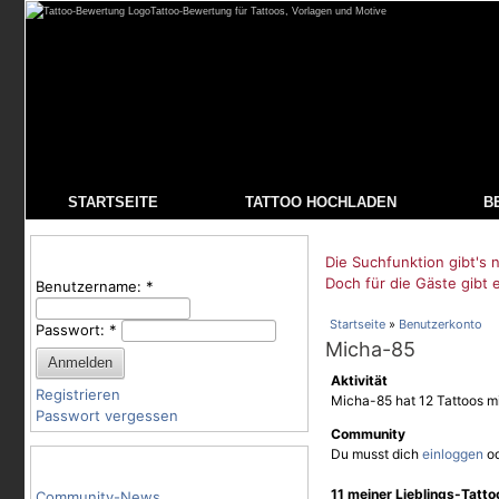
Tattoo-Bewertung für Tattoos, Vorlagen und Motive
STARTSEITE
TATTOO HOCHLADEN
B
Benutzeranmeldung
Die Suchfunktion gibt's n
Doch für die Gäste gibt 
Benutzername:
*
Startseite
»
Benutzerkonto
Passwort:
*
Micha-85
Aktivität
Registrieren
Micha-85 hat 12 Tattoos m
Passwort vergessen
Community
Du musst dich
einloggen
o
Tattoo-Kategorien
11 meiner Lieblings-Tatt
Community-News