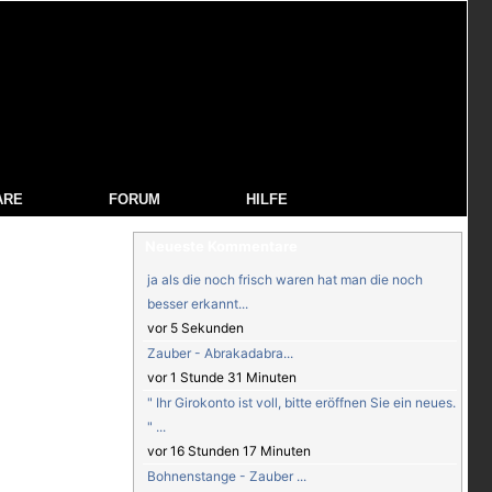
ARE
FORUM
HILFE
Neueste Kommentare
ja als die noch frisch waren hat man die noch
besser erkannt...
vor 5 Sekunden
Zauber - Abrakadabra...
vor 1 Stunde 31 Minuten
" Ihr Girokonto ist voll, bitte eröffnen Sie ein neues.
" ...
vor 16 Stunden 17 Minuten
Bohnenstange - Zauber ...