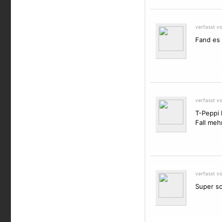
verfasst v
Fand es 
verfasst v
T-Peppi 
Fall meh
verfasst v
Super sc