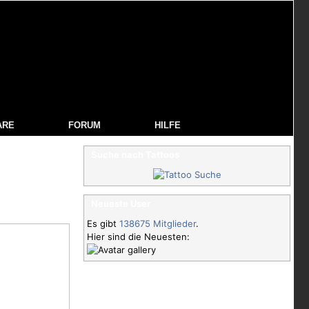
ARE
FORUM
HILFE
Suche nach Tattoos
Neueste User
Es gibt
138675 Mitglieder
.
Hier sind die Neuesten: