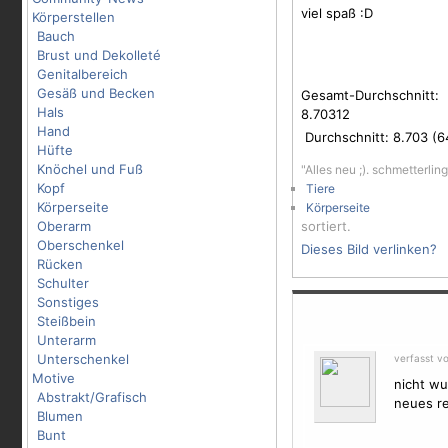
viel spaß :D
Körperstellen
Bauch
Brust und Dekolleté
Genitalbereich
Gesäß und Becken
Gesamt-Durchschnitt:
Hals
8.70312
Hand
Durchschnitt:
8.703
(
6
Hüfte
Knöchel und Fuß
"Alles neu ;). schmetterli
Kopf
Tiere
Körperseite
Körperseite
Oberarm
sortiert.
Oberschenkel
Dieses Bild verlinken?
Rücken
Schulter
Sonstiges
Steißbein
Unterarm
Unterschenkel
verfasst v
Motive
nicht wu
Abstrakt/Grafisch
neues re
Blumen
Bunt