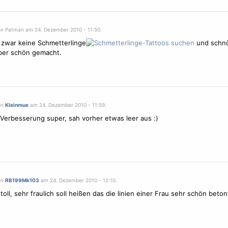
on Patman am 24. Dezember 2010 - 11:50.
 zwar keine Schmetterlinge
und schnö
ber schön gemacht.
on
Kleinmue
am 24. Dezember 2010 - 11:59.
 Verbesserung super, sah vorher etwas leer aus :)
on
RB199Mk103
am 24. Dezember 2010 - 12:10.
 toll, sehr fraulich soll heißen das die linien einer Frau sehr schön bet