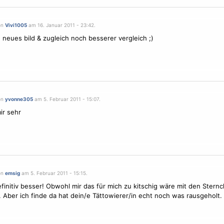
on
Vivi1005
am 16. Januar 2011 - 23:42.
. neues bild & zugleich noch besserer vergleich ;)
on
yvonne305
am 5. Februar 2011 - 15:07.
ir sehr
on
emsig
am 5. Februar 2011 - 15:15.
definitiv besser! Obwohl mir das für mich zu kitschig wäre mit den Stern
 Aber ich finde da hat dein/e Tättowierer/in echt noch was rausgeholt.