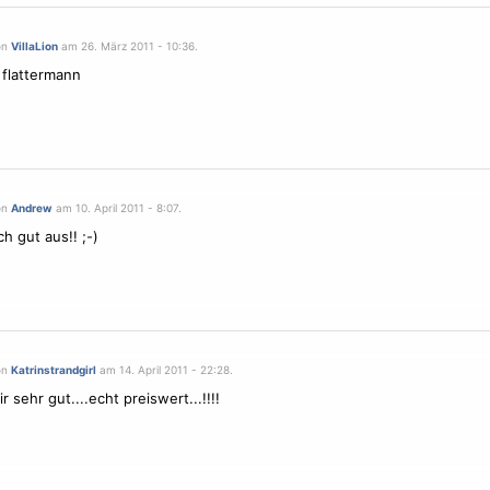
on
VillaLion
am 26. März 2011 - 10:36.
 flattermann
on
Andrew
am 10. April 2011 - 8:07.
h gut aus!! ;-)
on
Katrinstrandgirl
am 14. April 2011 - 22:28.
ir sehr gut....echt preiswert...!!!!