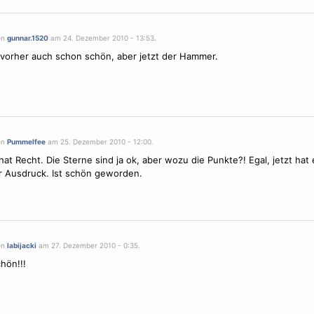
on
gunnar.1520
am 24. Dezember 2010 - 13:53.
vorher auch schon schön, aber jetzt der Hammer.
on
Pummelfee
am 25. Dezember 2010 - 12:00.
hat Recht. Die
Sterne
sind ja ok, aber wozu die Punkte?! Egal, jetzt hat
r Ausdruck. Ist schön geworden.
on
labijacki
am 27. Dezember 2010 - 0:35.
hön!!!