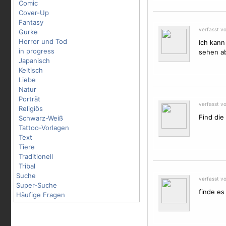
Comic
Cover-Up
Fantasy
verfasst v
Gurke
Horror und Tod
Ich kann
in progress
sehen a
Japanisch
Keltisch
Liebe
Natur
Porträt
verfasst v
Religiös
Find die
Schwarz-Weiß
Tattoo-Vorlagen
Text
Tiere
Traditionell
Tribal
Suche
verfasst v
Super-Suche
finde es
Häufige Fragen