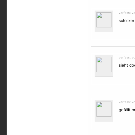
verfasst v
schicker
verfasst v
sieht doc
verfasst v
gefällt m