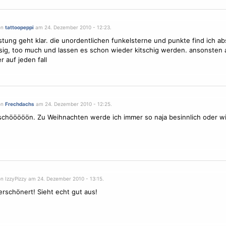
on
tattoopeppi
am 24. Dezember 2010 - 12:23.
istung geht klar. die unordentlichen funkelsterne und punkte find ich ab
sig, too much und lassen es schon wieder kitschig werden. ansonsten 
r auf jeden fall
on
Frechdachs
am 24. Dezember 2010 - 12:25.
schööööön. Zu Weihnachten werde ich immer so naja besinnlich oder w
on IzzyPizzy am 24. Dezember 2010 - 13:15.
erschönert! Sieht echt gut aus!