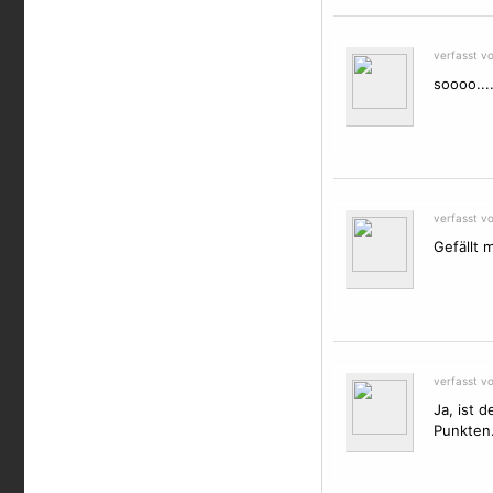
verfasst v
soooo...
verfasst v
Gefällt m
verfasst v
Ja, ist 
Punkten.