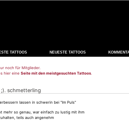
ESTE TATTOOS
NEUESTE TATTOOS
KOMMENT
ur noch für Mitglieder.
es hier eine
Seite mit den meistgesuchten Tattoos
.
 ;). schmetterling
erbessern lassen in schwerin bei "Im Puls"
ht mehr so genau, war einfach zu lustig mit ihm
uhalten, teils auch angenehm