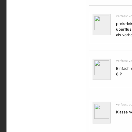
verfasst v
preis-le
überflüs
als vorhe
verfasst v
Einfach 
8 P
verfasst v
Klasse v