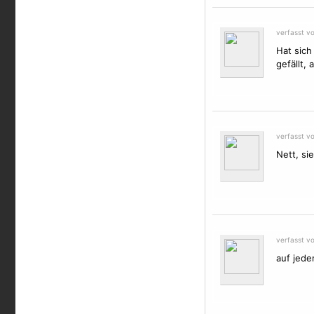
verfasst v
Hat sich
gefällt,
verfasst v
Nett, si
verfasst v
auf jeden