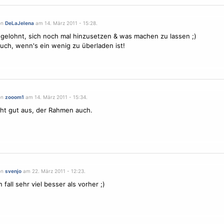
on
DeLaJelena
am 14. März 2011 - 15:28.
 gelohnt, sich noch mal hinzusetzen & was machen zu lassen ;)
 auch, wenn's ein wenig zu überladen ist!
on
zooom1
am 14. März 2011 - 15:34.
eht gut aus, der Rahmen auch.
on
svenjo
am 22. März 2011 - 12:23.
 fall sehr viel besser als vorher ;)