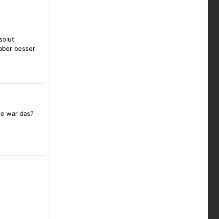
solut
aber besser
ie war das?