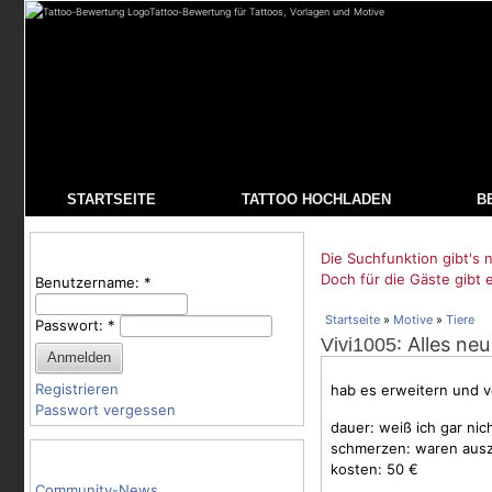
Tattoo-Bewertung für Tattoos, Vorlagen und Motive
STARTSEITE
TATTOO HOCHLADEN
B
Benutzeranmeldung
Die Suchfunktion gibt's n
Doch für die Gäste gibt 
Benutzername:
*
Startseite
»
Motive
»
Tiere
Passwort:
*
: Alles neu
Vivi1005
Registrieren
hab es erweitern und v
Passwort vergessen
dauer: weiß ich gar nic
schmerzen: waren ausz
Tattoo-Kategorien
kosten: 50 €
Community-News