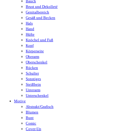
Bauch
Brust und Dekolleté
Genitalbereich
Gesäß und Becken
Hals
Hand
Hüfte
Knöchel und Fuß
Kopf
Körperseite
Oberarm
Oberschenkel
Rücken
Schulter
Sonstiges
Steißbein
Unterarm
Unterschenkel
Motive
Abstrakt/Grafisch
Blumen
Bunt
Comic
Cover-Up