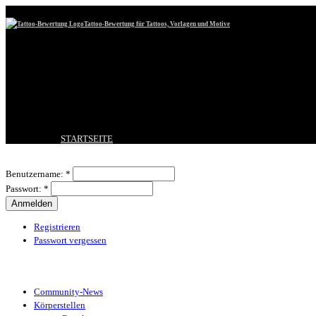
Tattoo-Bewertung für Tattoos, Vorlagen und Motive
STARTSEITE
TATTOO HOCHLADEN
Benutzeranmeldung
BESTE TATTOOS
Benutzername:
*
NEUESTE TATTOOS
Passwort:
*
KOMMENTARE
FORUM
HILFE
Registrieren
Passwort vergessen
Tattoo-Kategorien
Community-News
Körperstellen