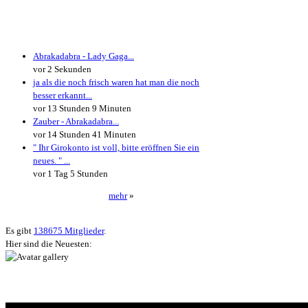
Neueste Kommentare
Abrakadabra - Lady Gaga...
vor 2 Sekunden
ja als die noch frisch waren hat man die noch
besser erkannt...
vor 13 Stunden 9 Minuten
Zauber - Abrakadabra...
vor 14 Stunden 41 Minuten
" Ihr Girokonto ist voll, bitte eröffnen Sie ein
neues. " ...
vor 1 Tag 5 Stunden
mehr
»
Neueste User
Es gibt
138675 Mitglieder
.
Hier sind die Neuesten: