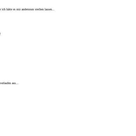
r ich hätte es mir andersrum stechen lassen...
!
verlaufen aus...