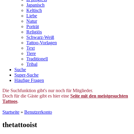
Japanisch
Keltisch
Liebe
Natur
Porträt
Religiös
Schwarz-Weiß
Tattoo-Vorlagen
Text
Tiere
Traditionell
Tribal
Suche
Super-Suche
Häufige Fragen
Die Suchfunktion gibt's nur noch für Mitglieder.
Doch für die Gäste gibt es hier eine
Seite mit den meistgesuchten
Tattoos
.
Startseite
»
Benutzerkonto
thetattooist