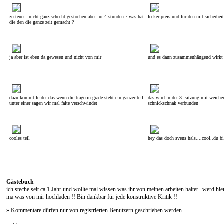
zu teuer.. nicht ganz schecht gestochen aber für 4 stunden ? was hat
lecker preis und für den mit sicherheit
die den die ganze zeit gemacht ?
ja aber ist eben da gewesen und nicht von mir
und es dann zusammenhängend wirkt
dazu kommt leider das wenn die trägerin grade steht ein ganzer teil
das wird in der 3. sitzung mit weiche
unter einer sagen wir mal falte verschwindet
schnickschnak verbunden
cooles teil
hey das doch svens hals....cool..du bi
Gästebuch
ich steche seit ca 1 Jahr und wollte mal wissen was ihr von meinen arbeiten haltet.. werd hie
ma was von mir hochladen !! Bin dankbar für jede konstruktive Kritik !!
» Kommentare dürfen nur von registrierten Benutzern geschrieben werden.