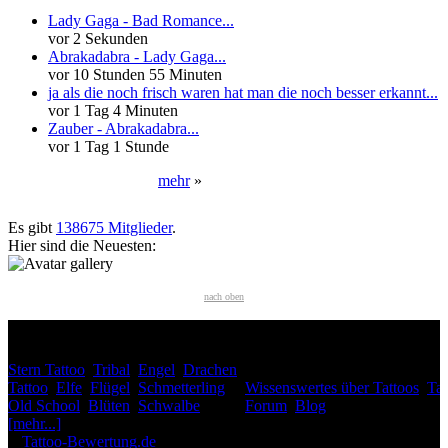
Lady Gaga - Bad Romance...
vor 2 Sekunden
Abrakadabra - Lady Gaga...
vor 10 Stunden 55 Minuten
ja als die noch frisch waren hat man die noch besser erkannt...
vor 1 Tag 4 Minuten
Zauber - Abrakadabra...
vor 1 Tag 1 Stunde
mehr
»
Neueste User
Es gibt
138675 Mitglieder
.
Hier sind die Neuesten:
nach oben
HÄUFIG GESUCHT
Stern Tattoo
,
Tribal
,
Engel
,
Drachen
INTERESSANTES
Tattoo
,
Elfe
,
Flügel
,
Schmetterling
,
Wissenswertes über Tattoos
,
Tat
Old School
,
Blüten
,
Schwalbe
,
Forum
,
Blog
[mehr...]
♥
Tattoo-Bewertung.de
liebt dich! Wirklich. ♥