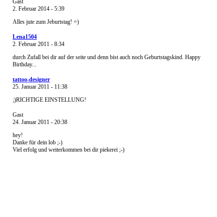
Gast
2. Februar 2014 - 5:39
Alles jute zum Jeburtstag! =)
Lena1504
2. Februar 2011 - 8:34
durch Zufall bei dir auf der seite und denn bist auch noch Geburtstagskind. Happy
Birthday...
tattoo-designer
25. Januar 2011 - 11:38
;)RICHTIGE EINSTELLUNG!
Gast
24. Januar 2011 - 20:38
hey!
Danke für dein lob ;-)
Viel erfolg und weiterkommen bei dir piekerei ;-)
Neueste Kommentare