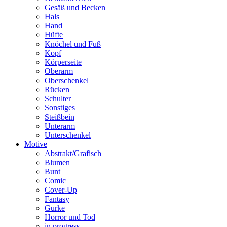
Gesäß und Becken
Hals
Hand
Hüfte
Knöchel und Fuß
Kopf
Körperseite
Oberarm
Oberschenkel
Rücken
Schulter
Sonstiges
Steißbein
Unterarm
Unterschenkel
Motive
Abstrakt/Grafisch
Blumen
Bunt
Comic
Cover-Up
Fantasy
Gurke
Horror und Tod
in progress