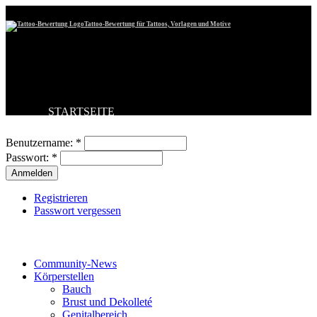
Tattoo-Bewertung für Tattoos, Vorlagen und Motive
STARTSEITE
Benutzeranmeldung
TATTOO HOCHLADEN
BESTE TATTOOS
Benutzername:
*
NEUESTE TATTOOS
Passwort:
*
KOMMENTARE
FORUM
HILFE
Registrieren
Passwort vergessen
Tattoo-Kategorien
Community-News
Körperstellen
Bauch
Brust und Dekolleté
Genitalbereich