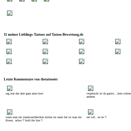
11 meiner Lieblings-Tattoos auf Tattoo-Bewertung.de
Letzte Kommentare von thetattooist
sag mal das aber ganz arme kost
verpfuscht ist da garnix....kein schön
anderes
wenn man ein standwaschbecken mitten im raum hat ist man ein
net toll.. ne ne !!
friseur.. achso !! hold the line !!