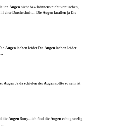
blauen
Augen
nicht bzw könnens nicht vertuschen,
ohl eher Durchschnitt... Die
Augen
knallen ja Die
 Die
Augen
lachen leider Die
Augen
lachen leider
..
der
Augen
Ja da schielen der
Augen
sollte so sein ist
nd die
Augen
Sorry....ich find die
Augen
echt gruselig!
...