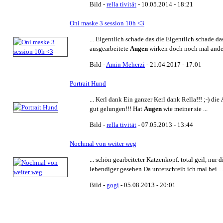
Bild -
rella tivität
- 10.05.2014 - 18:21
Oni maske 3 session 10h <3
... Eigentlich schade das die Eigentlich schade da
ausgearbeitete
Augen
wirken doch noch mal anders
Bild -
Amin Meherzi
- 21.04.2017 - 17:01
Portrait Hund
... Kerl dank Ein ganzer Kerl dank Rella!!! ;-) die
gut gelungen!!! Hat
Augen
wie meiner sie ...
Bild -
rella tivität
- 07.05.2013 - 13:44
Nochmal von weiter weg
... schön gearbeiteter Katzenkopf. total geil, nur 
lebendiger gesehen Da unterschreib ich mal bei ...
Bild -
gogi
- 05.08.2013 - 20:01