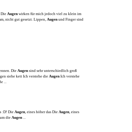
. Die
Augen
wirken für mich jedoch viel zu klein im
mm, nicht gut gesetzt. Lippen,
Augen
und Finger sind
kennen. Die
Augen
sind sehr unterschiedlich groß
gen siehe kett Ich verstehe die
Augen
Ich verstehe
 ...
s :D! Die
Augen
, eines höher das Die
Augen
, eines
 um die
Augen
...