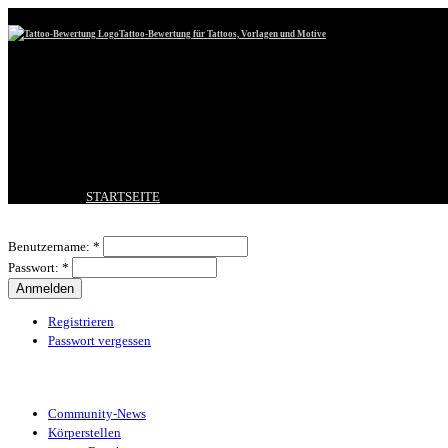
Tattoo-Bewertung für Tattoos, Vorlagen und Motive
STARTSEITE
TATTOO HOCHLADEN
Benutzeranmeldung
BESTE TATTOOS
Benutzername:
*
NEUESTE TATTOOS
Passwort:
*
KOMMENTARE
FORUM
HILFE
Registrieren
Passwort vergessen
Tattoo-Kategorien
Community-News
Körperstellen