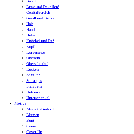
Bauch
Brust und Dekolleté
Genitalbereich
Gesäß und Becken
Hals
Hand
Hüfte
Knöchel und Fuß
Kopf
Körperseite
Oberarm
Oberschenkel
Rücken
Schulter
Sonstiges
Steißbein
Unterarm
Unterschenkel
Motive
Abstrakt/Grafisch
Blumen
Bunt
Comic
Cover-Up