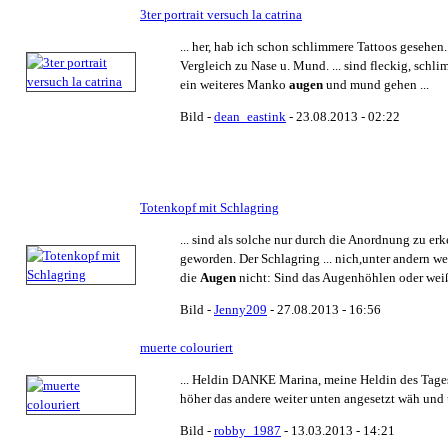
3ter portrait versuch la catrina
... her, hab ich schon schlimmere Tattoos gesehen
Vergleich zu Nase u. Mund. ... sind fleckig, schli
ein weiteres Manko
augen
und mund gehen ...
Bild -
dean_eastink
- 23.08.2013 - 02:22
Totenkopf mit Schlagring
... sind als solche nur durch die Anordnung zu er
geworden. Der Schlagring ... nich,unter andern we
die
Augen
nicht: Sind das Augenhöhlen oder weiße
Bild -
Jenny209
- 27.08.2013 - 16:56
muerte colouriert
... Heldin DANKE Marina, meine Heldin des Tage
höher das andere weiter unten angesetzt wäh und
Bild -
robby_1987
- 13.03.2013 - 14:21