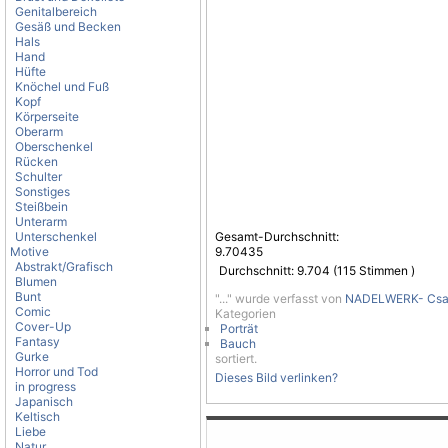
Genitalbereich
Gesäß und Becken
Hals
Hand
Hüfte
Knöchel und Fuß
Kopf
Körperseite
Oberarm
Oberschenkel
Rücken
Schulter
Sonstiges
Steißbein
Unterarm
Unterschenkel
Gesamt-Durchschnitt:
Motive
9.70435
Abstrakt/Grafisch
Durchschnitt:
9.704
(
115
Stimmen )
Blumen
Bunt
"..." wurde verfasst von
NADELWERK- Csab
Comic
Kategorien
Cover-Up
Porträt
Fantasy
Bauch
Gurke
sortiert.
Horror und Tod
Dieses Bild verlinken?
in progress
Japanisch
Keltisch
Liebe
Natur