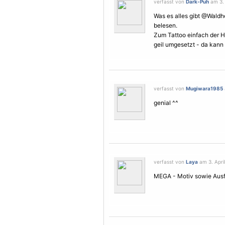
verfasst von
Dark-Puh
am 3. 
Was es alles gibt @Wald
belesen.
Zum Tattoo einfach der H
geil umgesetzt - da kann 
verfasst von
Mugiwara1985
genial ^^
verfasst von
Laya
am 3. April
MEGA -
Motiv
sowie Ausf