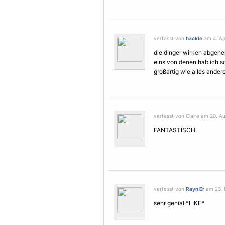
verfasst von
hackle
am 4. Apr
die dinger wirken abgeheil
eins von denen hab ich 
großartig wie alles ander
verfasst von Claire am 20. A
FANTASTISCH
verfasst von
Rayn Er
am 23. M
sehr genial *LIKE*