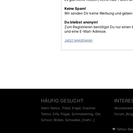
Keine Spam!
Wir senden Dir keine Werbung und geben D
Du bleibst anonym!
Zum Registrieren benötigst Du nur einen
und eine E-Mail-Adresse.
Jetzt registrieren
HÄUFIG GESUCHT
INTERE
Stern Tattoo
,
Tribal
,
Engel
,
Drachen
Wissenswert
Tattoo
,
Elfe
,
Flügel
,
Schmetterling
,
Old
Forum
,
Blog
School
,
Blüten
,
Schwalbe
,
[mehr...]
♥
Tattoo-Be