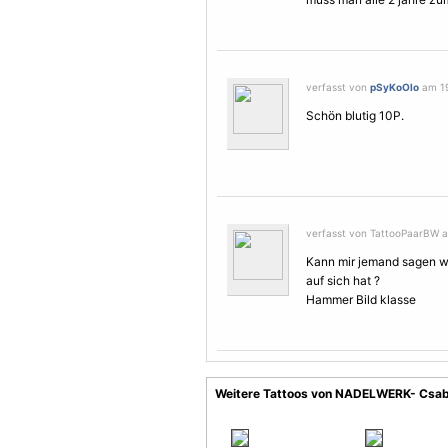
verfasst von
pSyKoOlo
am 19
Schön blutig 10P.
verfasst von TattooPaarBW am
Kann mir jemand sagen 
auf sich hat ?
Hammer Bild klasse
Weitere Tattoos von NADELWERK- Csab