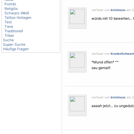
Porträt
Religiös
verfasst von
kristincox
am 2.
Schwarz-Weiß
Tattoo-Vorlagen
würds mit 10 bewerten... fu
Text
Tiere
Traditionell
Tribal
Suche
Super-Suche
Häufige Fragen
verfasst von
KrankeSchwest
*Mund offen* ^^
sau genial!!
verfasst von
kristincox
am 2.
aaaah jetzt... zu ungeduldi