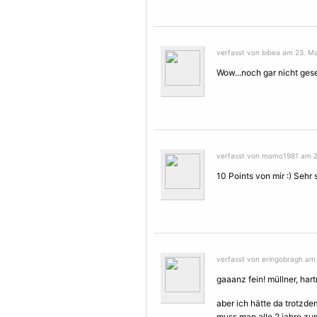
verfasst von bibea am 23. Mai
Wow...noch gar nicht geseh
verfasst von momo1981 am 22
10 Points von mir :) Sehr
verfasst von eringobragh am 
gaaanz fein! müllner, har
aber ich hätte da trotzde
muss man alle 2 jahre z