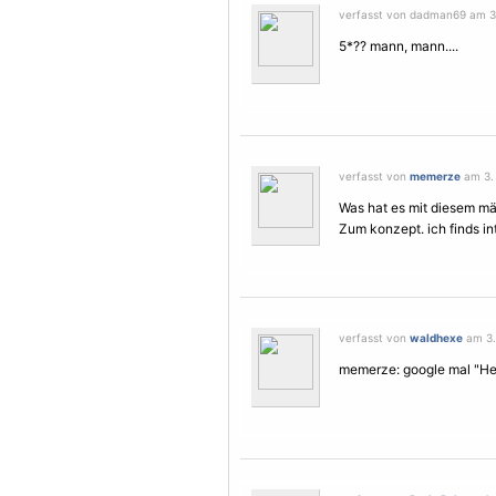
verfasst von dadman69 am 3. 
5*?? mann, mann....
verfasst von
memerze
am 3. 
Was hat es mit diesem mäd
Zum konzept. ich finds in
verfasst von
waldhexe
am 3. 
memerze: google mal "He