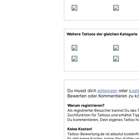
Weitere Tattoos der gleichen Kategorie
Du musst dich
einloggen
oder
koste
Bewerten oder Kommentieren zu k
Warum registrieren?
Als registrierter Besucher kannst Du das 
Suchfunktion für Tattoos und erhältst T
Du kommentieren, Dein eigenes Tattoo h
Keine Kosten!
Tattoo-Bewertung.de ist absolut kostenf
Es gibt keine Kosten, keine Abo-Fallen u