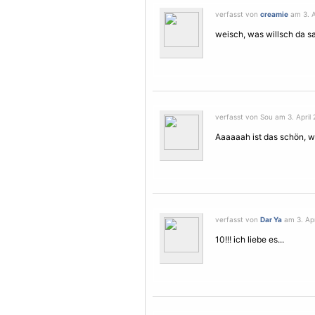
verfasst von
creamie
am 3. A
weisch, was willsch da s
verfasst von Sou am 3. April 
Aaaaaah ist das schön, wun
verfasst von
Dar Ya
am 3. Apr
10!!! ich liebe es...