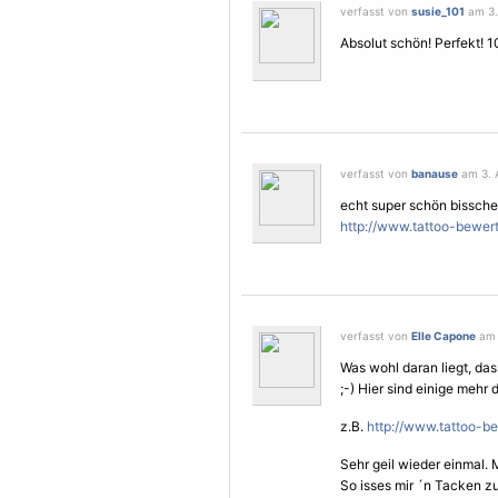
verfasst von
susie_101
am 3. 
Absolut schön! Perfekt! 
verfasst von
banause
am 3. A
echt super schön bisschen
http://www.tattoo-bewe
verfasst von
Elle Capone
am 3
Was wohl daran liegt, da
;-) Hier sind einige mehr d
z.B.
http://www.tattoo-b
Sehr geil wieder einmal. 
So isses mir ´n Tacken zu 