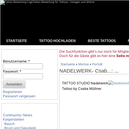
Tattoo-Bewertung für Tattoos, Vorlagen und Motive
STARTSEITE
TATTOO HOCHLADEN
BESTE TATTOOS
Die Suchfunktion gibt's nur noch für Mitglie
Benutzeranmeldung
Doch für die Gäste gibt es hier eine
Seite m
Benutzername:
*
Startseite
»
Motive
»
Porträt
: ...
NADELWERK- Csab...
Passwort:
*
TATTOO STUDIO Nadelwerk
Tattoo by Csaba Müllner
Registrieren
Passwort vergessen
Tattoo-Kategorien
Community-News
Körperstellen
Bauch
Brust und Dekolleté