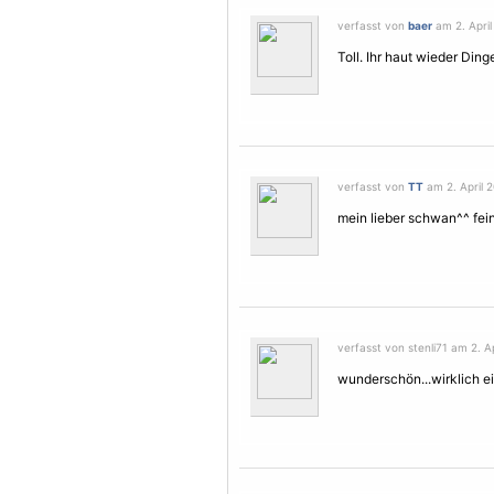
verfasst von
baer
am 2. April
Toll. Ihr haut wieder Dinge
verfasst von
TT
am 2. April 2
mein lieber schwan^^ fein 
verfasst von stenli71 am 2. Ap
wunderschön...wirklich e