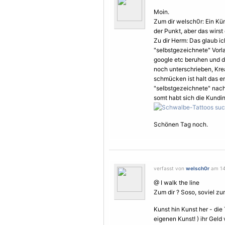
Moin.
Zum dir welsch0r: Ein Kü
der Punkt, aber das wirst
Zu dir Herm: Das glaub ich
"selbstgezeichnete" Vorla
google etc beruhen und 
noch unterschrieben, Kre
schmücken ist halt das e
"selbstgezeichnete" nach
somt habt sich die Kundi
Schönen Tag noch.
verfasst von
welsch0r
am 14.
@ I walk the line
Zum dir ? Soso, soviel z
Kunst hin Kunst her - die 
eigenen Kunst! ) ihr Geld