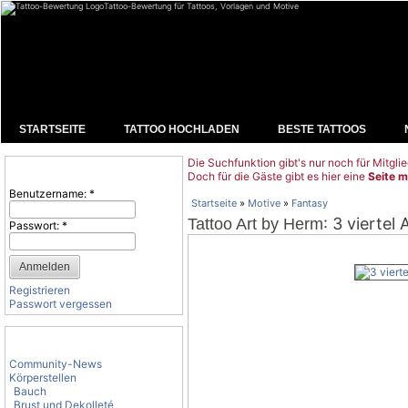
Tattoo-Bewertung für Tattoos, Vorlagen und Motive
STARTSEITE
TATTOO HOCHLADEN
BESTE TATTOOS
Die Suchfunktion gibt's nur noch für Mitglie
Benutzeranmeldung
Doch für die Gäste gibt es hier eine
Seite m
Benutzername:
*
Startseite
»
Motive
»
Fantasy
: 3 viertel
Tattoo Art by Herm
Passwort:
*
Registrieren
Passwort vergessen
Tattoo-Kategorien
Community-News
Körperstellen
Bauch
Brust und Dekolleté