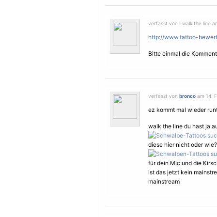
verfasst von I walk the line 
http://www.tattoo-bewe
Bitte einmal die Kommenta
verfasst von
bronco
am 14. F
ez kommt mal wieder runt
walk the line du hast ja
diese hier nicht oder wi
für dein Mic und die Kirs
ist das jetzt kein mainst
mainstream