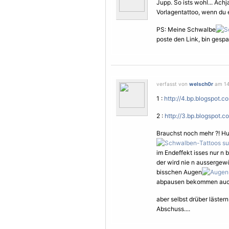
Jupp. So ists wohl... Achj
Vorlagentattoo, wenn du e
PS: Meine Schwalbe
poste den Link, bin gesp
verfasst von
welsch0r
am 14.
1 :
http://4.bp.blogspot
2 :
http://3.bp.blogspot
Brauchst noch mehr ?! H
im Endeffekt isses nur n 
der wird nie n aussergew
bisschen Augen
abpausen bekommen auch 
aber selbst drüber läste
Abschuss....