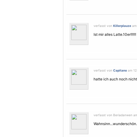
verfasst von
Killerplauze
am 
Ist mir alles Latte.10er!!!!!!
verfasst von
Capitano
am 12.
hatte ich auch noch nicht
verfasst von Beriadanwen am
Wahnsinn...wunderschön.