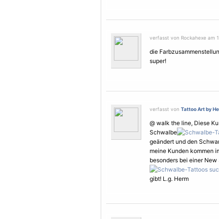
verfasst von Rockahexe am 12
die Farbzusammenstellung
super!
verfasst von
Tattoo Art by H
@ walk the line, Diese Ku
Schwalbe
geändert und den Schwanz
meine Kunden kommen im g
besonders bei einer New
gibt! L.g. Herm