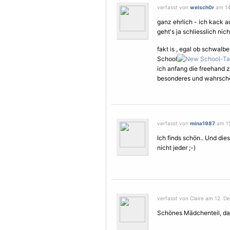
verfasst von
welsch0r
am 14.
ganz ehrlich - ich kack a
geht's ja schliesslich ni
fakt is , egal ob schwalb
School
ich anfang die freehand z
besonderes und wahrschein
verfasst von
mina1987
am 15
Ich finds schön.. Und di
nicht jeder ;-)
verfasst von Claire am 12. D
Schönes Mädchenteil, das