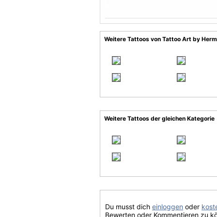
Weitere Tattoos von Tattoo Art by Herm
Weitere Tattoos der gleichen Kategorie
Du musst dich
einloggen
oder
koste
Bewerten oder Kommentieren zu k