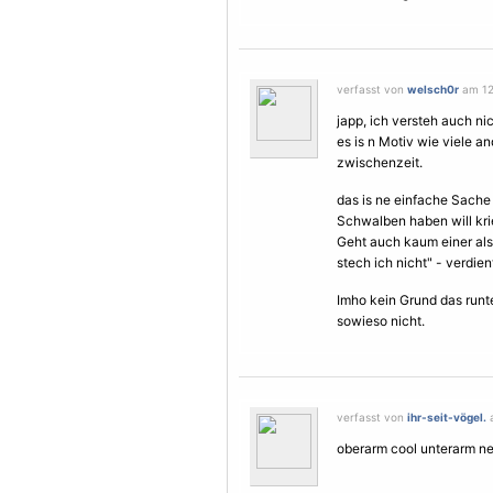
verfasst von
welsch0r
am 12.
japp, ich versteh auch nic
es is n
Motiv
wie viele an
zwischenzeit.
das is ne einfache Sach
Schwalben haben will krieg
Geht auch kaum einer als
stech ich nicht" - verdient
Imho kein Grund das run
sowieso nicht.
verfasst von
ihr-seit-vögel.
a
oberarm cool unterarm net