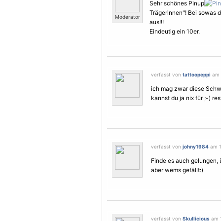
Sehr schönes Pinup
Trägerinnen"! Bei sowas 
Moderator
aus!!!
Eindeutig ein 10er.
verfasst von
tattoopeppi
am 1
ich mag zwar diese Sch
kannst du ja nix für ;-) re
verfasst von
johny1984
am 12
Finde es auch gelungen, ü
aber wems gefällt:)
verfasst von
Skullicious
am 1