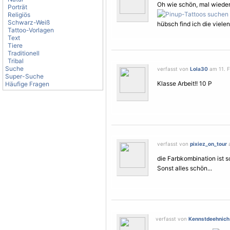
Oh wie schön, mal wiede
Porträt
Religiös
Schwarz-Weiß
hübsch find ich die viele
Tattoo-Vorlagen
Text
Tiere
Traditionell
Tribal
Suche
verfasst von
Lola30
am 11. F
Super-Suche
Klasse Arbeit!! 10 P
Häufige Fragen
verfasst von
pixiez_on_tour
a
die Farbkombination ist sc
Sonst alles schön...
verfasst von
Kennstdeehnich