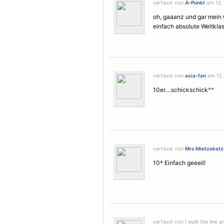
verfasst von
A-Punkt
am 12. 
oh, gaaanz und gar mein 
einfach absolute Weltklas
verfasst von
asia-fan
am 12. 
10er....schickschick^^
verfasst von
Mrs Mietzekatz
10* Einfach geeeil!
verfasst von I walk the line a