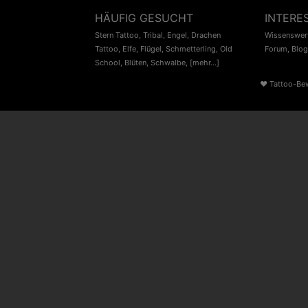
HÄUFIG GESUCHT
INTERE
Stern Tattoo
,
Tribal
,
Engel
,
Drachen
Wissenswert
Tattoo
,
Elfe
,
Flügel
,
Schmetterling
,
Old
Forum
,
Blog
School
,
Blüten
,
Schwalbe
,
[mehr...]
♥
Tattoo-Be