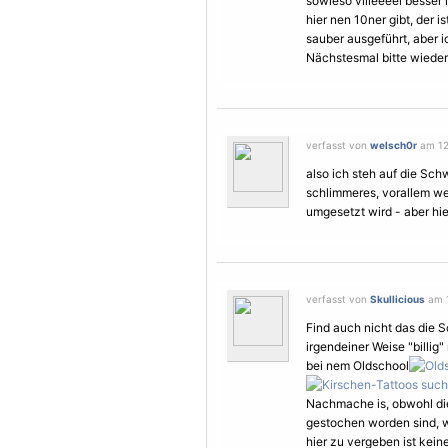
sowieso viiieeeel besser i
hier nen 10ner gibt, der i
sauber ausgeführt, aber 
Nächstesmal bitte wieder
verfasst von
welsch0r
am 12.
also ich steh auf die Sch
schlimmeres, vorallem w
umgesetzt wird - aber hie
verfasst von
Skullicious
am 1
Find auch nicht das die 
irgendeiner Weise "billig
bei nem Oldschool
Nachmache is, obwohl die
gestochen worden sind, w
hier zu vergeben ist kein