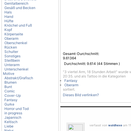
Genitalbereich
Gesäß und Becken
Hals
Hand
Hüfte
Knöchel und Fuß
Kopf
Körperseite
Oberarm
Oberschenkel
Rücken
Schulter
Gesamt-Durchschnitt:
Sonstiges
9.61364
Steißbein
Durchschnitt:
9.614
(
44
Stimmen )
Unterarm
Unterschenkel
"3 viertel Arm, 18 Stunden Arbeit" wurde 
Motive
20:35. und als Tattoo in die Kategorien
Abstrakt/Grafisch
Fantasy
Blumen
Oberarm
Bunt
sortiert.
Comic
Dieses Bild verlinken?
Cover-Up
Fantasy
Gurke
Horror und Tod
in progress
Japanisch
Keltisch
verfasst von
waldhexe
am 11
Liebe
Natur