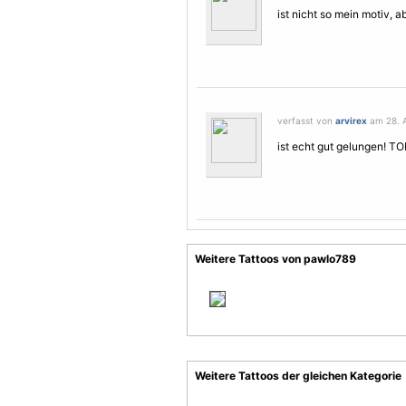
ist nicht so mein motiv, a
verfasst von
arvirex
am 28. A
ist echt gut gelungen! T
Weitere Tattoos von pawlo789
Weitere Tattoos der gleichen Kategorie