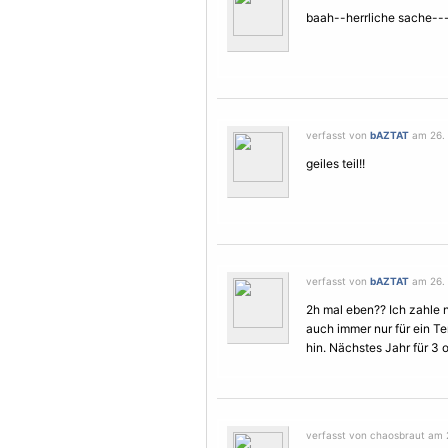
baah--herrliche sache---
verfasst von
bAZTAT
am 26. 
geiles teil!!
verfasst von
bAZTAT
am 26. 
2h mal eben?? Ich zahle 
auch immer nur für ein Ter
hin. Nächstes Jahr für 3 
verfasst von chaosbraut am 2