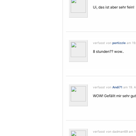
Ui, das ist aber sehr fein!
verfasst von
portizzle
am 19.
8 stunden?? wow..
verfasst von
Andi71
am 19. A
WOW! Gefällt mir sehr gut.
verfasst von dadman69 am 19