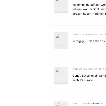
na kommt darauf an- wenns
fehlen- warum nicht. wen
geplant haben, natürlich n
verfasst von NewView am 19.
richtig geil - da haben si
verfasst von Claire am 19. Au
Genau SO sollte ein Schä
mich 10 Punkte.
verfasst von
Tat-Frank
am 21