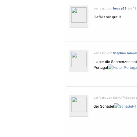
verfasst von
heavy69
am 18.
Gefällt mir gut !!!
verfasst von
Stephan Tempe
...aber die
Schmerzen
hab
Portugal
verfasst von KiekUffnBoden 
der Schädel