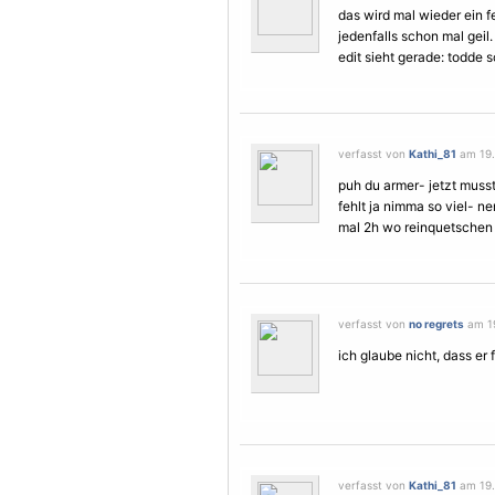
das wird mal wieder ein fe
jedenfalls schon mal geil. 
edit sieht gerade: todde
verfasst von
Kathi_81
am 19.
puh du armer- jetzt musst
fehlt ja nimma so viel- ne
mal 2h wo reinquetschen 
verfasst von
no regrets
am 19
ich glaube nicht, dass er f
verfasst von
Kathi_81
am 19.