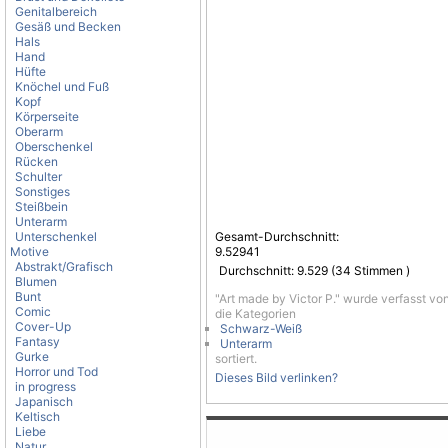
Genitalbereich
Gesäß und Becken
Hals
Hand
Hüfte
Knöchel und Fuß
Kopf
Körperseite
Oberarm
Oberschenkel
Rücken
Schulter
Sonstiges
Steißbein
Unterarm
Unterschenkel
Gesamt-Durchschnitt:
Motive
9.52941
Abstrakt/Grafisch
Durchschnitt:
9.529
(
34
Stimmen )
Blumen
Bunt
"Art made by Victor P." wurde verfasst vo
Comic
die Kategorien
Cover-Up
Schwarz-Weiß
Fantasy
Unterarm
Gurke
sortiert.
Horror und Tod
Dieses Bild verlinken?
in progress
Japanisch
Keltisch
Liebe
Natur