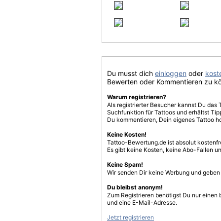
Du musst dich
einloggen
oder
koste
Bewerten oder Kommentieren zu k
Warum registrieren?
Als registrierter Besucher kannst Du das 
Suchfunktion für Tattoos und erhältst T
Du kommentieren, Dein eigenes Tattoo h
Keine Kosten!
Tattoo-Bewertung.de ist absolut kostenf
Es gibt keine Kosten, keine Abo-Fallen u
Keine Spam!
Wir senden Dir keine Werbung und geben D
Du bleibst anonym!
Zum Registrieren benötigst Du nur einen
und eine E-Mail-Adresse.
Jetzt registrieren