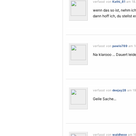
verfasst von
Kathi_81
am 18.
wenn das so ist, nehm ich 
dann hoff ich, du stellst e
verfasst von
pawlo789
am 18
Na klarooo ... Dauert lei
verfasst von
deejay28
am 19.
Geile Sache...
verfasst von
waldhexe
am 19