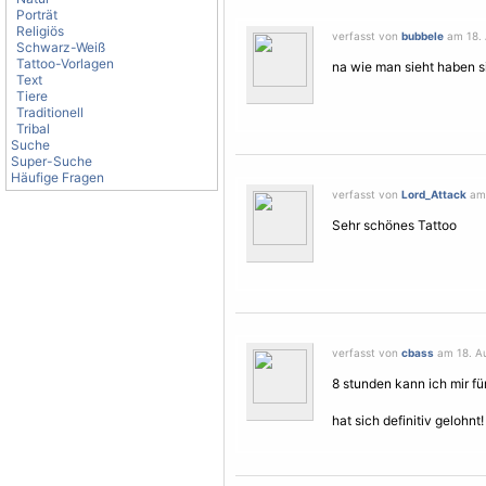
Porträt
Religiös
verfasst von
bubbele
am 18. 
Schwarz-Weiß
Tattoo-Vorlagen
na wie man sieht haben s
Text
Tiere
Traditionell
Tribal
Suche
Super-Suche
Häufige Fragen
verfasst von
Lord_Attack
am 
Sehr schönes Tattoo
verfasst von
cbass
am 18. Au
8 stunden kann ich mir für
hat sich definitiv gelohnt!