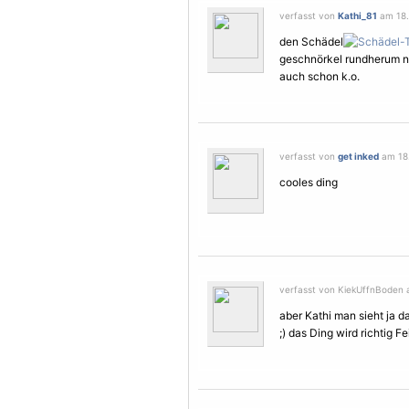
verfasst von
Kathi_81
am 18.
den Schädel
geschnörkel rundherum nic
auch schon k.o.
verfasst von
get inked
am 18.
cooles ding
verfasst von KiekUffnBoden 
aber Kathi man sieht ja d
;) das Ding wird richtig Fei