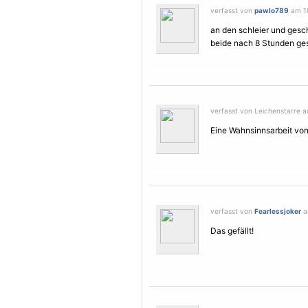
verfasst von
pawlo789
am 18
an den schleier und gesc
beide nach 8 Stunden gesa
verfasst von Leichenstarre a
Eine Wahnsinnsarbeit von 
verfasst von
Fearlessjoker
a
Das gefällt!