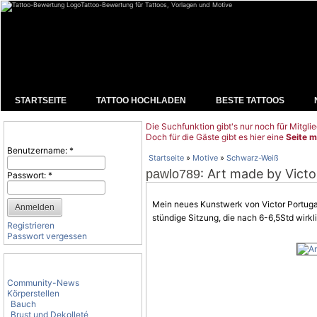
Tattoo-Bewertung für Tattoos, Vorlagen und Motive
STARTSEITE
TATTOO HOCHLADEN
BESTE TATTOOS
Die Suchfunktion gibt's nur noch für Mitglie
Benutzeranmeldung
Doch für die Gäste gibt es hier eine
Seite m
Benutzername:
*
Startseite
»
Motive
»
Schwarz-Weiß
: Art made by Victo
pawlo789
Passwort:
*
Mein neues Kunstwerk von Victor Portuga
stündige Sitzung, die nach 6-6,5Std wirkl
Registrieren
Passwort vergessen
Tattoo-Kategorien
Community-News
Körperstellen
Bauch
Brust und Dekolleté