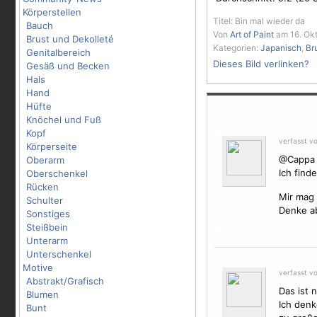
Körperstellen
Titel: Bin mal wieder da
Bauch
Von
Art of Paint
am 16. Okt
Brust und Dekolleté
Kategorien:
Japanisch
,
Br
Genitalbereich
Dieses Bild verlinken?
Gesäß und Becken
Hals
Hand
Hüfte
Knöchel und Fuß
Kopf
verfasst v
Körperseite
@Cappa
Oberarm
Ich find
Oberschenkel
Rücken
Mir mag 
Schulter
Denke ab
Sonstiges
Steißbein
Unterarm
Unterschenkel
Motive
verfasst v
Abstrakt/Grafisch
Das ist 
Blumen
Ich denk
Bunt