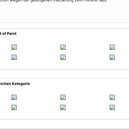
chon wegen der gelungenen Platzierung zehn Punkte raus.
 of Paint
eichen Kategorie