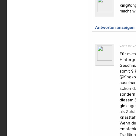
KingKon
macht we
Antworten anzeigen
verfasst v
Für mich
Hintergr
Geschma
somit 9 
@Kingkon
auseinan
schon da
sondern 
diesem S
gleichge
als Zuhä
Knasttatt
Wenn du 
empfehle
Traditione