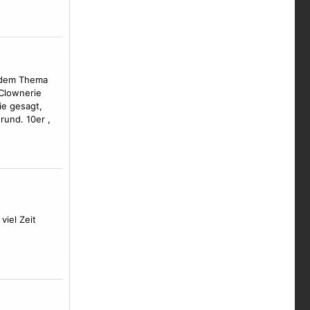
d dem Thema
 Clownerie
ie gesagt,
rund. 10er ,
viel Zeit