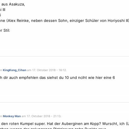
 aus Asakuza,
 III
i
une (Alex Reinke, neben dessen Sohn, einziger Schüler von Horiyoshi III
 Stil:
on
KingKong_Cihan
am 17. Oktober 2018 - 16:12.
h dir auch empfehlen das siehst du 10 und nciht wie hier eine 6
on
Monkey Man
am 17. Oktober 2018 - 21:13.
e den roten Kumpel super. Hat der Auberginen am Kopp? Wurscht, ich (L