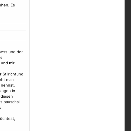
ehen. Es
hness und der
te
g
und mir
 Stilrichtung
ieht man
i nennst,
rungen
in
t diesen
ls pauschal
s
öchtest,