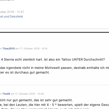
ober 2018 - 11:47
ust und Dekolleté
on
Titus2015
am 17. Oktober 2018 - 8:24.
e 4
Sterne
echt ziemlich hart. Ist also ein Tattoo UNTER Durchschnitt?
das irgendwie nicht in meine Motivwelt passen, deshalb enthalte ich mi
er es ist durchaus gut gemacht.
on
Tim25
am 17. Oktober 2018 - 10:45.
nicht nur gut gemacht, das ist sehr gut gemacht.
e, bei den Leuten, die hier mit 4 - 5 * bewerten, spielt der eigene Ge