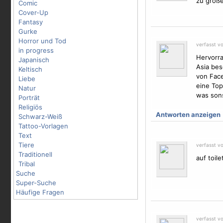
zu große
Comic
Cover-Up
Fantasy
Gurke
Horror und Tod
verfasst v
in progress
Hervorra
Japanisch
Asia bes
Keltisch
von Face
Liebe
eine Top
Natur
was sons
Porträt
Religiös
Antworten anzeigen
Schwarz-Weiß
Tattoo-Vorlagen
Text
Tiere
verfasst v
Traditionell
auf toil
Tribal
Suche
Super-Suche
Häufige Fragen
verfasst v