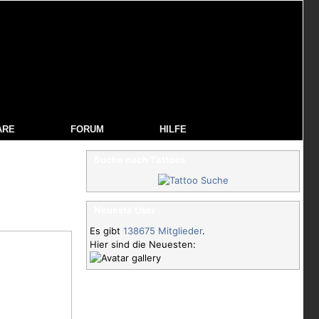
ARE
FORUM
HILFE
Suche nach Tattoos
Neueste User
Es gibt
138675 Mitglieder
.
Hier sind die Neuesten: