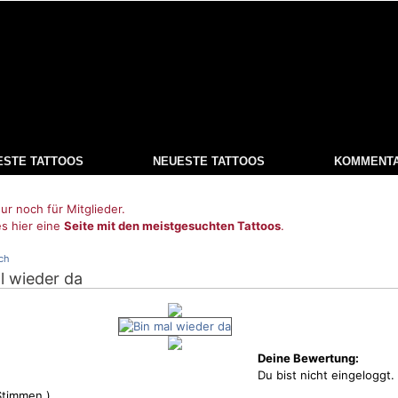
ESTE TATTOOS
NEUESTE TATTOOS
KOMMENT
ur noch für Mitglieder.
es hier eine
Seite mit den meistgesuchten Tattoos
.
ch
al wieder da
Deine Bewertung:
Du bist nicht eingeloggt.
timmen )