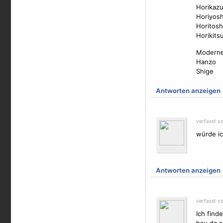
Horikazu
Horiyoshi
Horitosh
Horikits
Moderner
Hanzo
Shige
Antworten anzeigen
verfasst v
würde ic
Antworten anzeigen
verfasst v
Ich find