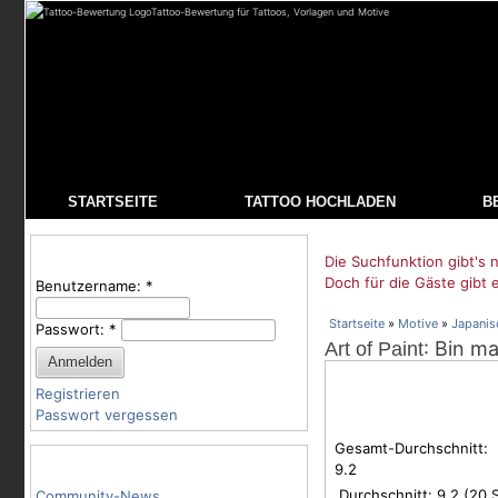
Tattoo-Bewertung für Tattoos, Vorlagen und Motive
STARTSEITE
TATTOO HOCHLADEN
B
Benutzeranmeldung
Die Suchfunktion gibt's n
Doch für die Gäste gibt 
Benutzername:
*
Startseite
»
Motive
»
Japanis
Passwort:
*
: Bin m
Art of Paint
Registrieren
Passwort vergessen
Gesamt-Durchschnitt:
Tattoo-Kategorien
9.2
Durchschnitt:
9.2
(
20
S
Community-News