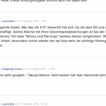
 Rolle. Etwas Ahnungslosigkeit könnte auch mit dabei sein.
on
Leerstelle
am 17. Oktober 2018 - 11:01.
gende Arbeit. Wer das mit 4-5* bewertet hat sich nie mit dem Stil un
chäftigt. Solche Klientel mit ihren Geschmacksbewertungen ist bei der
books "Ich liebe Tattoos und Piercings" weitaus besser aufgehoben. W
 Arbeit, besonders schön wieder der bei Asia mehr als wichtige Hinterg
t.
on
KingKong_Cihan
am 17. Oktober 2018 - 11:34.
ette beim googeln , Yakuza tattoos. beim kacken hat man manchmal sehr 
on
Leerstelle
am 17. Oktober 2018 - 11:43.