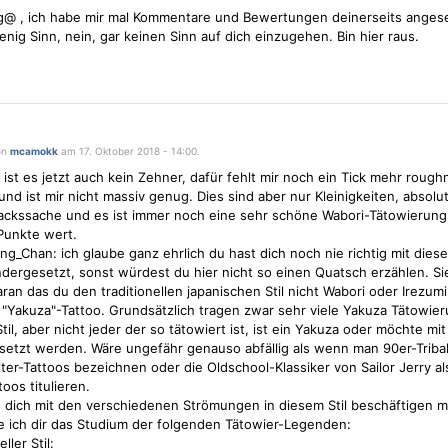
g@ , ich habe mir mal Kommentare und Bewertungen deinerseits anges
nig Sinn, nein, gar keinen Sinn auf dich einzugehen. Bin hier raus.
on
mcamokk
am 17. Oktober 2018 - 14:00.
 ist es jetzt auch kein Zehner, dafür fehlt mir noch ein Tick mehr roug
und ist mir nicht massiv genug. Dies sind aber nur Kleinigkeiten, absolu
ckssache und es ist immer noch eine sehr schöne Wabori-
Tätowierun
Punkte wert.
g_Chan: ich glaube ganz ehrlich du hast dich noch nie richtig mit dieser
dergesetzt, sonst würdest du hier nicht so einen Quatsch erzählen. S
ran das du den traditionellen japanischen Stil nicht Wabori oder Irezum
"Yakuza"-Tattoo. Grundsätzlich tragen zwar sehr viele Yakuza
Tätowie
til, aber nicht jeder der so tätowiert ist, ist ein Yakuza oder möchte mi
setzt werden. Wäre ungefähr genauso abfällig als wenn man 90er-Triba
lter-Tattoos bezeichnen oder die Oldschool-Klassiker von Sailor Jerry al
oos titulieren.
dich mit den verschiedenen Strömungen in diesem Stil beschäftigen m
 ich dir das Studium der folgenden Tätowier-Legenden:
ller Stil: