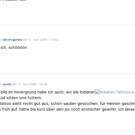
on
bin im garten
am 11. Juni 2009 - 13:52.
 ich, schöööön
on
josch
am 11. Juni 2009 - 14:26.
s bild im hintergrund habe ich auch, wo die Indianer
st sitzen und futtern.
 tattoo sieht recht gut aus, schön sauber gestochen. für meinen gesch
 früh auf. hätte bis kurz über den po noch erotischer gewirkt. ich lasse