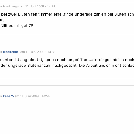
n black angel am 11. Juni 2009 - 14:29.
e bei zwei
Blüten
fehlt immer eine ,finde ungerade zahlen bei
Blüten
sch
us.
fällt es mir gut 7P
on
diedirekte1
am 11. Juni 2009 - 14:32.
te unten ist angedeutet, sprich noch ungeöffnet..allerdings hab ich noch
der ungerade Blütenanzahl nachgedacht. Die Arbeit ansich nicht schle
on
kalle75
am 11. Juni 2009 - 14:54.