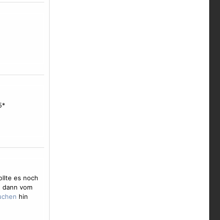
5*
ollte es noch
d dann vom
hin