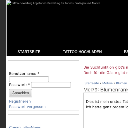
Tattoo-Bewertung für Tattoos, Vorlagen und Motive
STARTSEITE
TATTOO HOCHLADEN
B
Benutzeranmeldung
Die Suchfunktion gibt's n
Doch für die Gäste gibt 
Benutzername:
*
Startseite
»
Motive
»
Blumen
Passwort:
*
: Blumenran
Mel79
Registrieren
Dies ist mein erstes T
Passwort vergessen
Ich hatte ganz ordentl
Tattoo-Kategorien
Community-News