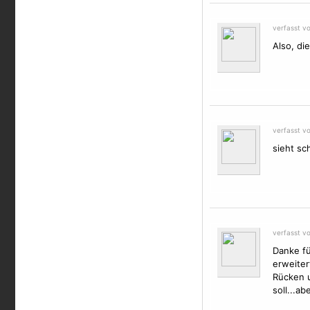
verfasst v
Also, di
verfasst v
sieht sc
verfasst v
Danke fü
erweiter
Rücken u
soll...ab