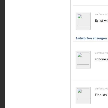
verfasst v
Es ist w
Antworten anzeigen
verfasst vo
schöne a
verfasst v
Find ich