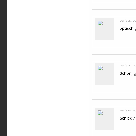
verfasst v
optisch 
verfasst v
Schön, ge
verfasst v
Schick 7