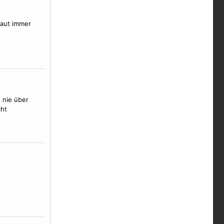
aut immer
 nie über
cht