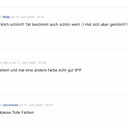
on
Bibbi
am 11. Juni 2009 - 21:15.
irklich schön!!! Tat bestimmt auch schön weh! ;) Hat sich aber gelohnt!!
n dirk-w am 11. Juni 2009 - 21:29.
rbeit und mal eine andere farbe echt gut 8*P
on
shivamoon
am 11. Juni 2009 - 22:57.
 klasse.Tolle Farben