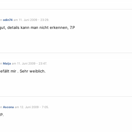
on
odin74
am 11. Juni 2009 - 23:29.
gut, details kann man nicht erkennen, 7.P
on
Maija
am 11. Juni 2009 - 23:47.
fällt mir . Sehr weiblich.
on
Ascona
am 12. Juni 2009 - 7:05.
 P.