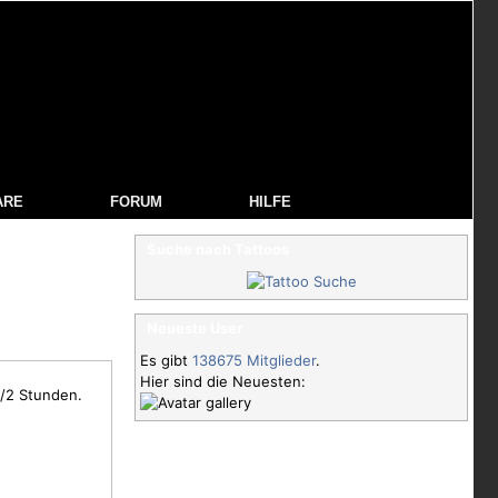
ARE
FORUM
HILFE
Suche nach Tattoos
Neueste User
Es gibt
138675 Mitglieder
.
Hier sind die Neuesten:
1/2 Stunden.