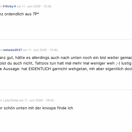
on
¥ Ricky ¥
am 11. Juni 2009 - 15:35.
nz ordendlich aus 7P*
on
melanie2037
am 11. Juni 2009 - 15:40.
ganz gut, hätte es allerdings auch nach unten noch ein bisl weiter gema
bist du auch nicht, Tattoos tun halt mal mehr mal weniger weh ;-) lustig 
e Aussage: hat EIGENTLICH garnicht wehgetan, mh aber eigentlich doc
n LadySheila am 11. Juni 2009 - 18:43.
hr schön unten mit der knospe finde ich