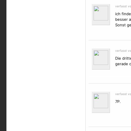
verfasst vo
ich find
besser a
Sonst ge
verfasst v
Die drit
gerade o
verfasst v
7P.