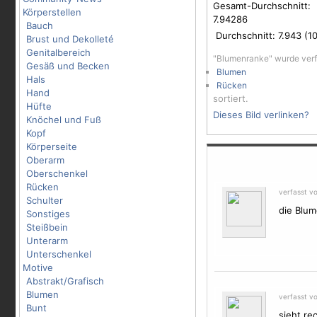
Gesamt-Durchschnitt:
Körperstellen
7.94286
Bauch
Durchschnitt:
7.943
(
1
Brust und Dekolleté
Genitalbereich
"Blumenranke" wurde ver
Gesäß und Becken
Blumen
Hals
Rücken
Hand
sortiert.
Hüfte
Dieses Bild verlinken?
Knöchel und Fuß
Kopf
Körperseite
Oberarm
Oberschenkel
Rücken
verfasst vo
Schulter
die
Blum
Sonstiges
Steißbein
Unterarm
Unterschenkel
Motive
Abstrakt/Grafisch
Blumen
verfasst v
Bunt
sieht re