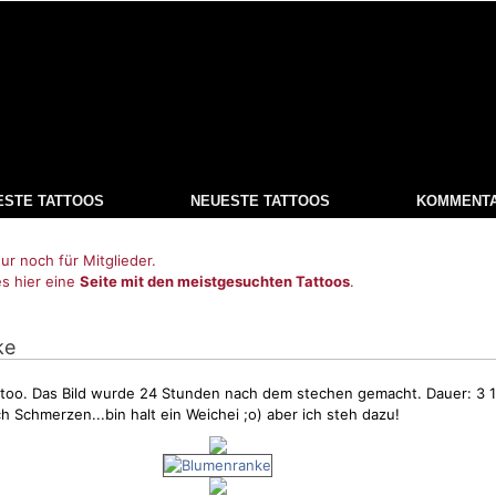
ESTE TATTOOS
NEUESTE TATTOOS
KOMMENT
ur noch für Mitglieder.
es hier eine
Seite mit den meistgesuchten Tattoos
.
ke
attoo. Das Bild wurde 24 Stunden nach dem stechen gemacht. Dauer: 3 
ich
Schmerzen
...bin halt ein Weichei ;o) aber ich steh dazu!