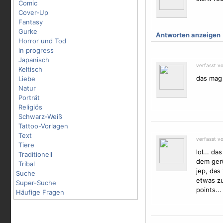
Comic
Cover-Up
Fantasy
Gurke
Antworten anzeigen
Horror und Tod
in progress
Japanisch
verfasst v
Keltisch
das mag
Liebe
Natur
Porträt
Religiös
Schwarz-Weiß
Tattoo-Vorlagen
Text
verfasst v
Tiere
lol... da
Traditionell
dem gerü
Tribal
jep, das
Suche
etwas zu
Super-Suche
points...
Häufige Fragen