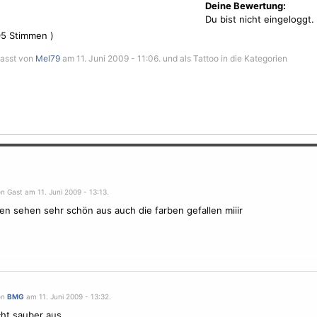
Deine Bewertung:
Du bist nicht eingeloggt.
05
Stimmen )
fasst von
Mel79
am 11. Juni 2009 - 11:06. und als Tattoo in die Kategorien
n Gast am 11. Juni 2009 - 13:13.
en
sehen sehr schön aus auch die farben gefallen miiir
on
BMG
am 11. Juni 2009 - 13:32.
cht sauber aus