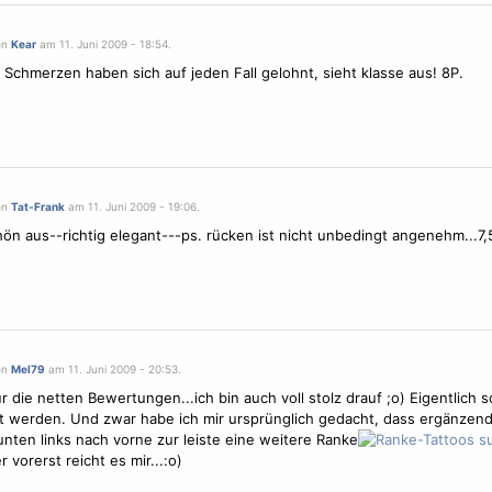
on
Kear
am 11. Juni 2009 - 18:54.
e
Schmerzen
haben sich auf jeden Fall gelohnt, sieht klasse aus! 8P.
on
Tat-Frank
am 11. Juni 2009 - 19:06.
hön aus--richtig elegant---ps. rücken ist nicht unbedingt angenehm...7,
on
Mel79
am 11. Juni 2009 - 20:53.
r die netten Bewertungen...ich bin auch voll stolz drauf ;o) Eigentlich s
t werden. Und zwar habe ich mir ursprünglich gedacht, dass ergänzen
nten links nach vorne zur leiste eine weitere Ranke
er vorerst reicht es mir...:o)