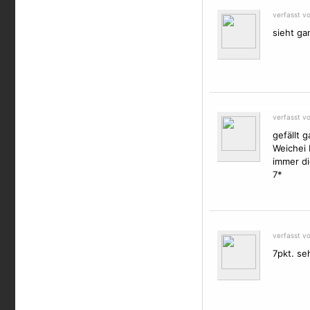
verfasst v
sieht ga
verfasst v
gefällt 
Weichei 
immer di
7*
verfasst vo
7pkt. se