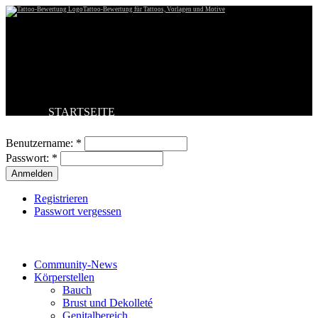
Tattoo-Bewertung für Tattoos, Vorlagen und Motive
STARTSEITE
Benutzeranmeldung
TATTOO HOCHLADEN
BESTE TATTOOS
Benutzername:
*
NEUESTE TATTOOS
Passwort:
*
KOMMENTARE
FORUM
HILFE
Registrieren
Passwort vergessen
Tattoo-Kategorien
Community-News
Körperstellen
Bauch
Brust und Dekolleté
Genitalbereich