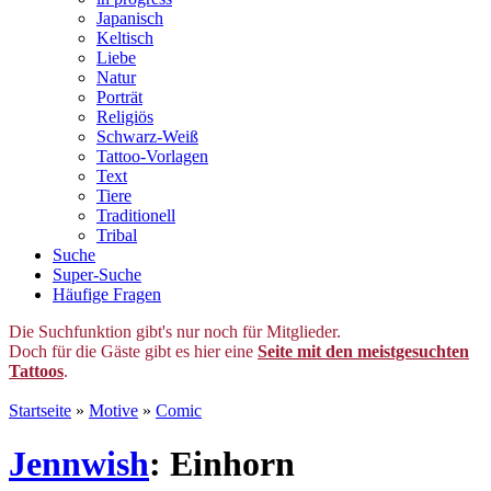
Japanisch
Keltisch
Liebe
Natur
Porträt
Religiös
Schwarz-Weiß
Tattoo-Vorlagen
Text
Tiere
Traditionell
Tribal
Suche
Super-Suche
Häufige Fragen
Die Suchfunktion gibt's nur noch für Mitglieder.
Doch für die Gäste gibt es hier eine
Seite mit den meistgesuchten
Tattoos
.
Startseite
»
Motive
»
Comic
Jennwish
: Einhorn