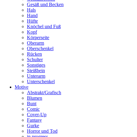
Gesäß und Becken
Hals
Hand
Hüfte
Knöchel und Fuß
Kopf
Körperseite
Oberarm
Oberschenkel
Rücken
Schulter
Sonstiges
Steißbein
Unterarm
Unterschenkel
Motive
Abstrakt/Grafisch
Blumen
Bunt
Comic
Cover-Up
Fantasy
Gurke
Horror und Tod
in progress