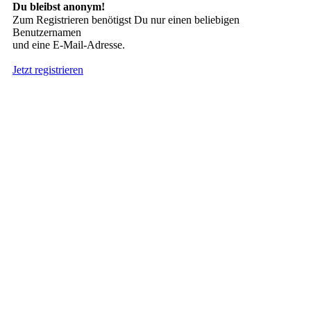
Du bleibst anonym!
Zum Registrieren benötigst Du nur einen beliebigen
Benutzernamen
und eine E-Mail-Adresse.
Jetzt registrieren
Suche nach Tattoos
Neueste User
Es gibt
138675 Mitglieder
.
Hier sind die Neuesten:
nach oben
HÄUFIG GESUCHT
Stern Tattoo
,
Tribal
,
Engel
,
Drachen
INTERESSANTES