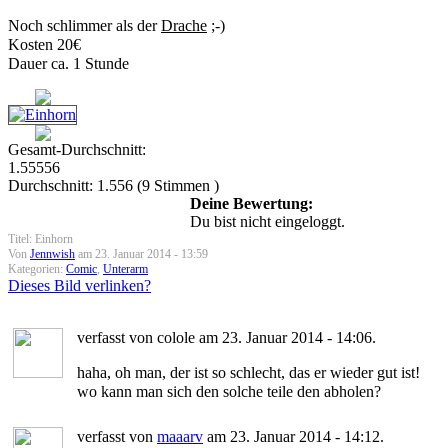
Noch schlimmer als der
Drache
;-)
Kosten 20€
Dauer ca. 1 Stunde
Gesamt-Durchschnitt:
1.55556
Durchschnitt:
1.556
(
9
Stimmen )
Deine Bewertung:
Du bist nicht eingeloggt.
Titel: Einhorn
Von
Jennwish
am 23. Januar 2014 - 13:59
Kategorien:
Comic
,
Unterarm
Dieses Bild verlinken?
verfasst von colole am 23. Januar 2014 - 14:06.
haha, oh man, der ist so schlecht, das er wieder gut ist!
wo kann man sich den solche teile den abholen?
verfasst von
maaarv
am 23. Januar 2014 - 14:12.