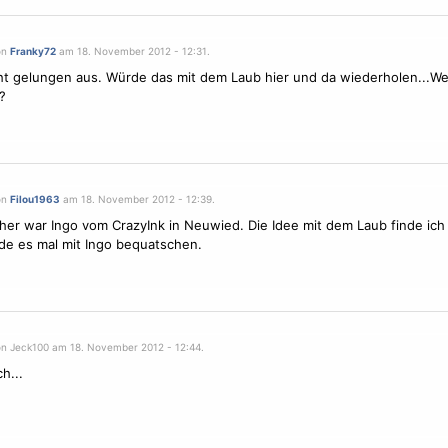
on
Franky72
am 18. November 2012 - 12:31.
ht gelungen aus. Würde das mit dem Laub hier und da wiederholen...We
?
on
Filou1963
am 18. November 2012 - 12:39.
her war Ingo vom CrazyInk in Neuwied. Die Idee mit dem Laub finde ich
e es mal mit Ingo bequatschen.
on Jeck100 am 18. November 2012 - 12:44.
h...