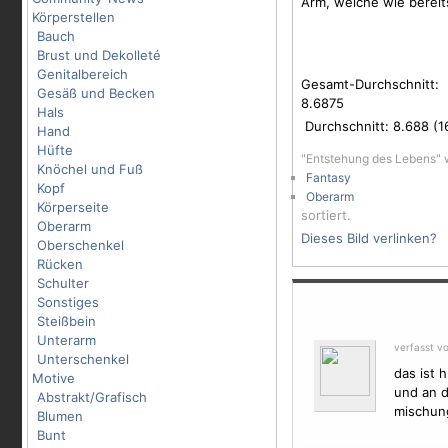
Arm, welche wie berei
Körperstellen
Bauch
Brust und Dekolleté
Genitalbereich
Gesamt-Durchschnitt:
Gesäß und Becken
8.6875
Hals
Durchschnitt:
8.688
(
1
Hand
Hüfte
"Entstehung des Lebens" 
Knöchel und Fuß
Fantasy
Kopf
Oberarm
Körperseite
sortiert.
Oberarm
Dieses Bild verlinken?
Oberschenkel
Rücken
Schulter
Sonstiges
Steißbein
Unterarm
verfasst v
Unterschenkel
das ist 
Motive
und an d
Abstrakt/Grafisch
mischung
Blumen
Bunt