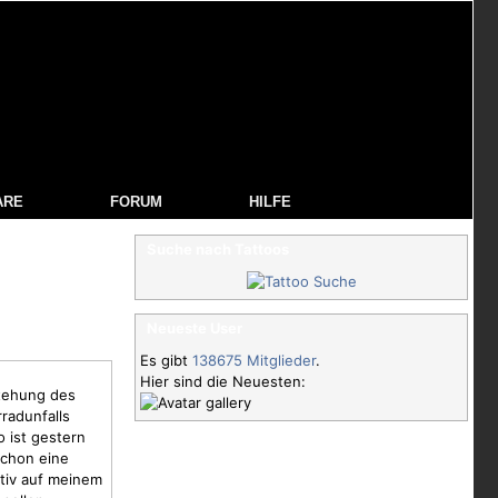
ARE
FORUM
HILFE
Suche nach Tattoos
Neueste User
Es gibt
138675 Mitglieder
.
Hier sind die Neuesten:
stehung des
radunfalls
 ist gestern
schon eine
tiv
auf meinem