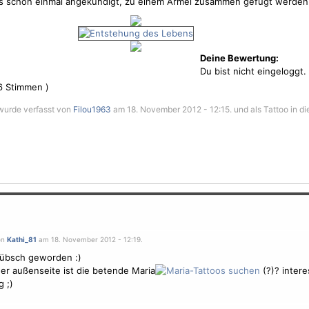
ts schon einmal angekündigt, zu einem Ärmel zusammen gefügt werden 
Deine Bewertung:
Du bist nicht eingeloggt.
6
Stimmen )
wurde verfasst von
Filou1963
am 18. November 2012 - 12:15. und als Tattoo in di
on
Kathi_81
am 18. November 2012 - 12:19.
hübsch geworden :)
er außenseite ist die betende Maria
(?)? inter
 ;)