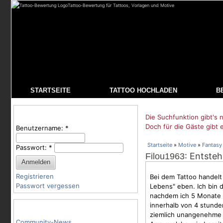
Tattoo-Bewertung für Tattoos, Vorlagen und Motive
STARTSEITE
TATTOO HOCHLADEN
B
Benutzeranmeldung
Die Suchfunktion gibt's n
Doch für die Gäste gibt 
Benutzername:
*
Startseite
»
Motive
»
Fantasy
Passwort:
*
: Entste
Filou1963
Registrieren
Bei dem Tattoo handelt
Passwort vergessen
Lebens" eben. Ich bin 
nachdem ich 5 Monate
innerhalb von 4 stund
Tattoo-Kategorien
ziemlich unangenehme S
Community-News