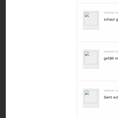
verfasst v
schaut g
verfasst v
gefällt mi
verfasst v
Sieht ec