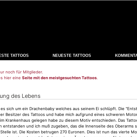
ESTE TATTOOS
NEUESTE TATTOOS
KOMMENT
ur noch für Mitglieder.
es hier eine
Seite mit den meistgesuchten Tattoos
.
hung des Lebens
 es sich um ein Drachenbaby welches aus seinem Ei schlüpft. Die "Ent
der Besitzer des Tattoos und habe mich aufgrund eines schweren Motor
 im Krankenhaus gelegen habe zu diesem
Motiv
entschieden. Das Tattoo
en entstanden und ich muß zugeben, das die Innenseite des Oberarms 
telle ist. Die Kosten betrugen 270 Euronen. Dies ist nun das vierte
Mo