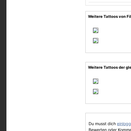
Weitere Tattoos von F
Weitere Tattoos der gl
Du musst dich
einlog
Bewerten oder Komme