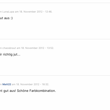
on LunaLupa am 18. November 2012 - 12:46.
ut aus :)
on chaosbraut am 18. November 2012 - 13:52.
r richtig jut...
on
Matt22
am 18. November 2012 - 16:32.
ht gut aus! Schöne Farbkombination.