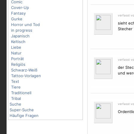
Comic
Cover-Up
Fantasy
verfasst v
Gurke
sieht ec
Horror und Tod
Stecher 
in progress
Japanisch
Keltisch
Liebe
Natur
Porträt
verfasst v
Religiös
der Stec
Schwarz-Weiß
und werd
Tattoo-Vorlagen
Text
Tiere
Traditionell
Tribal
Suche
verfasst v
Super-Suche
Ordentlic
Häufige Fragen