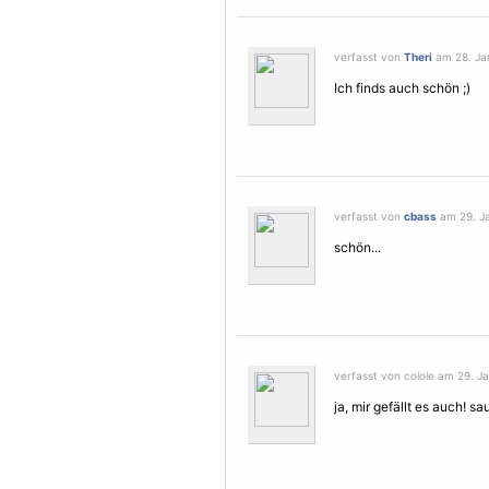
verfasst von
Theri
am 28. Jan
Ich finds auch schön ;)
verfasst von
cbass
am 29. Ja
schön...
verfasst von colole am 29. Ja
ja, mir gefällt es auch! sa