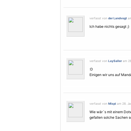
verfasst von
der Landvogt
am
Ich habe nichts gesagt ;)
verfasst von
LaySaller
am 28.
:D
Einigen wir uns auf Mand
verfasst von
Mispi
am 28. Ja
Wie wär´s mit einem Dotw
gefallen solche Sachen 