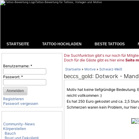
Tattoo-Bewertung für Tattoos, Vorlagen und Motive
STARTSEITE
TATTOO HOCHLADEN
BESTE TATTOOS
Die Suchfunktion gibt's nur noch für Mitglie
Benutzeranmeldung
Doch für die Gäste gibt es hier eine
Seite m
Benutzername:
*
Startseite
»
Motive
»
Schwarz-Weiß
: Dotwork - Mand
beccs_gold
Passwort:
*
Motiv hat keine tiefgründige Bedeutung. E
reicht vollkommen :)
Registrieren
Es hat 250 Euro gekostet und ca. 2,5 Stu
Passwort vergessen
Schmerzen waren kein Problem, nur hier u
Tattoo-Kategorien
Community-News
Körperstellen
Bauch
Brust und Dekolleté