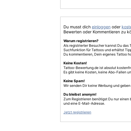
Du musst dich
einloggen
oder
koste
Bewerten oder Kommentieren zu k
Warum registrieren?
Als registrierter Besucher kannst Du das 
Suchfunktion für Tattoos und erhältst T
Du kommentieren, Dein eigenes Tattoo h
Keine Kosten!
Tattoo-Bewertung.de ist absolut kostenf
Es gibt keine Kosten, keine Abo-Fallen u
Keine Spam!
Wir senden Dir keine Werbung und geben D
Du bleibst anonym!
Zum Registrieren benötigst Du nur einen
und eine E-Mail-Adresse.
Jetzt registrieren