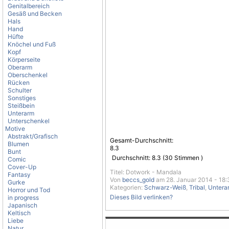
Genitalbereich
Gesäß und Becken
Hals
Hand
Hüfte
Knöchel und Fuß
Kopf
Körperseite
Oberarm
Oberschenkel
Rücken
Schulter
Sonstiges
Steißbein
Unterarm
Unterschenkel
Motive
Abstrakt/Grafisch
Gesamt-Durchschnitt:
Blumen
8.3
Bunt
Durchschnitt:
8.3
(
30
Stimmen )
Comic
Cover-Up
Titel: Dotwork - Mandala
Fantasy
Von
beccs_gold
am 28. Januar 2014 - 18:
Gurke
Kategorien:
Schwarz-Weiß
,
Tribal
,
Untera
Horror und Tod
Dieses Bild verlinken?
in progress
Japanisch
Keltisch
Liebe
Natur