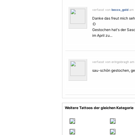
verfasst von
beccs_gold
am 2
Danke das freut mich sehr
:D
Gestochen hat's der Sasc
im April zu...
verfasst von eringobragh am 
sau-schön gestochen, gefä
Weitere Tattoos der gleichen Kategorie