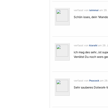
verfasst von
iaimmai
am 29. 
Schön isses, dein 'Mandota
verfasst von
kiarahi
am 29. J
ich mag des sehr...ist s
Verrätst Du noch wers g
verfasst von
Peacock
am 29. 
Sehr sauberes Dotwork-M