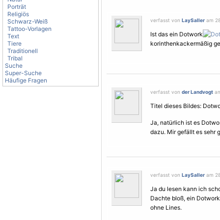
Porträt
Religiös
verfasst von
LaySaller
am 28.
Schwarz-Weiß
Tattoo-Vorlagen
Ist das ein Dotwork
Text
Tiere
korinthenkackermäßig gef
Traditionell
Tribal
Suche
Super-Suche
Häufige Fragen
verfasst von
der Landvogt
am
Titel dieses Bildes: Dotw
Ja, natürlich ist es Dot
dazu. Mir gefällt es sehr
verfasst von
LaySaller
am 28.
Ja du lesen kann ich scho
Dachte bloß, ein Dotwork
ohne Lines.