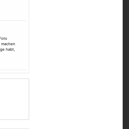
Foto
u machen
ge habt,