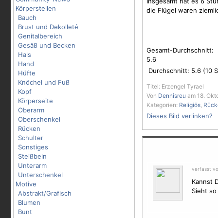
Insgesamt hat es 6 St
Körperstellen
die
Flügel
waren ziemli
Bauch
Brust und Dekolleté
Genitalbereich
Gesäß und Becken
Gesamt-Durchschnitt:
Hals
5.6
Hand
Durchschnitt:
5.6
(
10
S
Hüfte
Knöchel und Fuß
Titel: Erzengel Tyrael
Kopf
Von
Dennisreu
am 18. Okto
Körperseite
Kategorien:
Religiös
,
Rück
Oberarm
Dieses Bild verlinken?
Oberschenkel
Rücken
Schulter
Sonstiges
Steißbein
Unterarm
verfasst v
Unterschenkel
Kannst 
Motive
Sieht so
Abstrakt/Grafisch
Blumen
Bunt