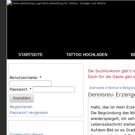
Tattoo-Bewertung für Tattoos, Vorlagen und Motive
STARTSEITE
TATTOO HOCHLADEN
B
Benutzeranmeldung
Die Suchfunktion gibt's n
Doch für die Gäste gibt 
Benutzername:
*
Startseite
»
Motive
»
Religiös
Passwort:
*
: Erzeng
Dennisreu
Registrieren
Hallo, das ist mein Erz
Passwort vergessen
Die Begründung das
Mo
wiederspiegelt, ich se
Lebenssbschnitt stehe
Tattoo-Kategorien
Aufdem Bild ist es Gra
Community-News