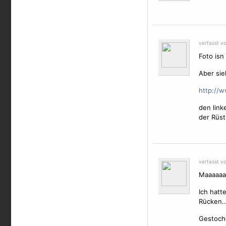
verfasst v
Foto isn
Aber sie
http://w
den lin
der Rüst
verfasst v
Maaaaaaa
Ich hatt
Rücken..
Gestoche