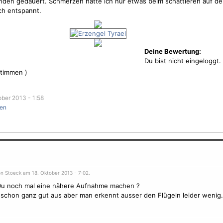
unden gedauert.
Schmerzen
hatte ich nur etwas beim schattieren auf de
ch entspannt.
Deine Bewertung:
Du bist nicht eingeloggt.
timmen )
ber 2013 - 1:58
en
on Stoeck am 18. Oktober 2013 - 7:02.
Du noch mal eine nähere Aufnahme machen ?
 schon ganz gut aus aber man erkennt ausser den Flügeln leider wenig.