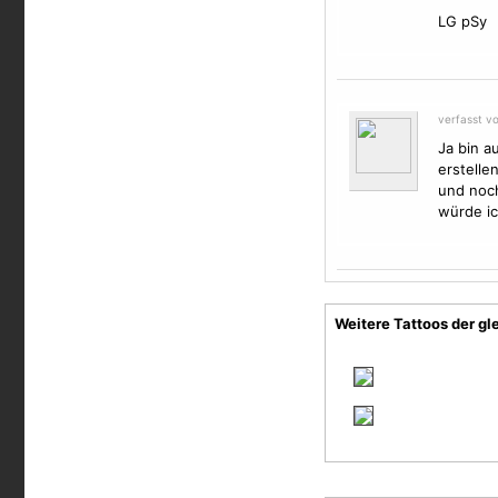
LG pSy
verfasst v
Ja bin a
erstelle
und noch
würde ic
Weitere Tattoos der gl