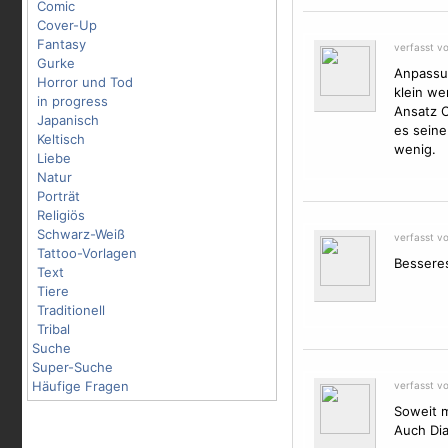
Comic
Cover-Up
Fantasy
verfasst v
Gurke
Anpassun
Horror und Tod
klein we
in progress
Ansatz 
Japanisch
es seine
Keltisch
wenig.
Liebe
Natur
Porträt
Religiös
Schwarz-Weiß
verfasst v
Tattoo-Vorlagen
Besseres
Text
Tiere
Traditionell
Tribal
Suche
Super-Suche
Häufige Fragen
verfasst v
Soweit m
Auch Dia