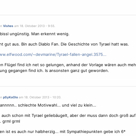
on
Vishes
am 18. Oktober 2013 - 9:55.
 bissl ungünstig. Man erkennt wenig.
ht gut aus. Bin auch Diablo Fan. Die Geschichte von Tyrael hatt was.
ww.elfwood.com/~devmarine/Tyrael-fallen-angel.3575...
ken
Flügel
find ich net so gelungen, anhand der
Vorlage
wären auch mehr 
ung gegangen find ich. Is ansonsten ganz gut geworden.
on
pSyKoOlo
am 18. Oktober 2013 - 10:20.
nnnnn.. schlechte Motivwahl... und viel zu klein...
e auch schon mit Tyrael geliebäugelt, aber der muss dann doch groß a
. grml grml
n ist es auch nur halbherzig... mit Sympathiepunkten gebe ich 6*