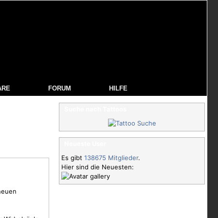
ARE
FORUM
HILFE
Suche nach Tattoos
Neueste User
Es gibt
138675 Mitglieder
.
Hier sind die Neuesten:
 neuen