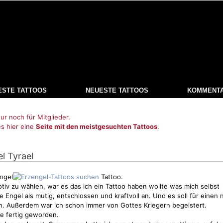
ESTE TATTOOS
NEUESTE TATTOOS
KOMMENT
ur noch für Mitglieder.
es hier eine
Seite mit den meistgesuchten Tattoos
.
el Tyrael
engel
Tattoo.
tiv
zu wählen, war es das ich ein Tattoo haben wollte was mich selbst
he
Engel
als mutig, entschlossen und kraftvoll an. Und es soll für einen
n. Außerdem war ich schon immer von Gottes Kriegern begeistert.
de fertig geworden.