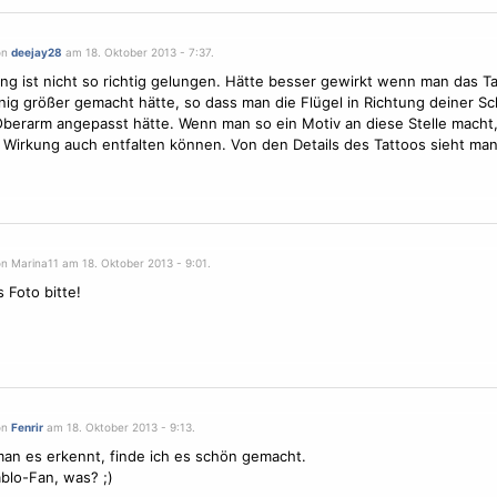
on
deejay28
am 18. Oktober 2013 - 7:37.
g ist nicht so richtig gelungen. Hätte besser gewirkt wenn man das Ta
nig größer gemacht hätte, so dass man die
Flügel
in Richtung deiner Sc
Oberarm angepasst hätte. Wenn man so ein
Motiv
an diese Stelle macht,
 Wirkung auch entfalten können. Von den Details des Tattoos sieht man
on Marina11 am 18. Oktober 2013 - 9:01.
 Foto bitte!
on
Fenrir
am 18. Oktober 2013 - 9:13.
an es erkennt, finde ich es schön gemacht.
blo-Fan, was? ;)