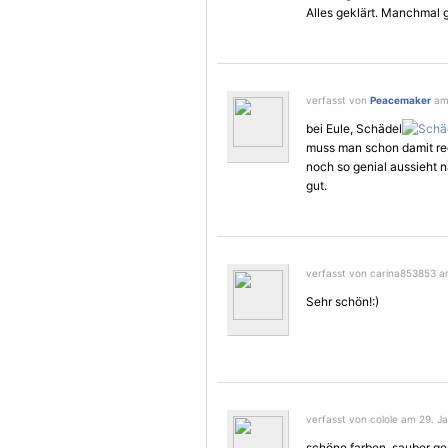
Alles geklärt. Manchmal gi
verfasst von
Peacemaker
am 
bei Eule, Schädel
muss man schon damit rec
noch so genial aussieht na
gut.
verfasst von carina853853 am
Sehr schön!:)
verfasst von colole am 29. Ja
schöne farben, sauber ges