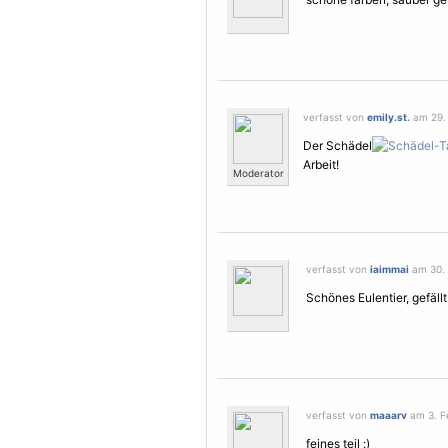
verfasst von
emily.st.
am 29. 
Der Schädel
Arbeit!
Moderator
verfasst von
iaimmai
am 30. 
Schönes Eulentier, gefällt
verfasst von
maaarv
am 3. Fe
feines teil :)