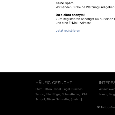
Keine Spam!
Wir senden Dir keine Werbung und geben D
Du bleibst anonym!
Zum Registrieren benötigst Du nur einen
und eine E-Mail-Adresse.
Jetzt registrieren
HÄUFIG GESUCHT
INTERE
Stern Tattoo
,
Tribal
,
Engel
,
Drachen
Wissenswert
Tattoo
,
Elfe
,
Flügel
,
Schmetterling
,
Old
Forum
,
Blog
School
,
Blüten
,
Schwalbe
,
[mehr...]
♥
Tattoo-Be