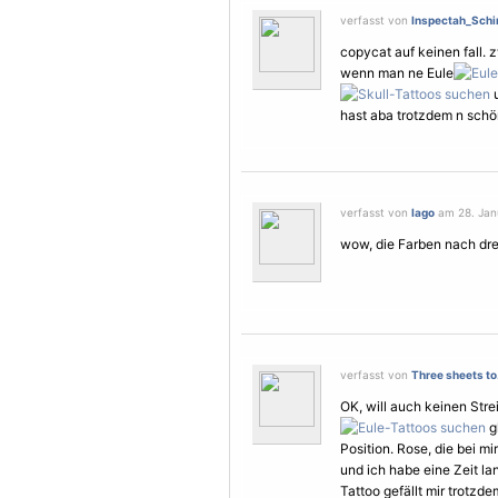
verfasst von
Inspectah_Schin
copycat auf keinen fall. 
wenn man ne Eule
u
hast aba trotzdem n schöne
verfasst von
Iago
am 28. Janu
wow, die Farben nach dre
verfasst von
Three sheets to.
OK, will auch keinen Str
g
Position. Rose, die bei m
und ich habe eine Zeit l
Tattoo gefällt mir trotz