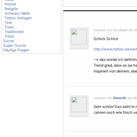
Porträt
Religiös
Schwarz-Weiß
Tattoo-Vorlagen
Text
Tiere
verfasst von NicoRobin am 28
Traditionell
Tribal
Schick Schick
Suche
Super-Suche
http://www.tattoo-bewertu
Häufige Fragen
--> das würde ich definit
Trend grad, dass es sie ha
inspiriert von deinem, abe
verfasst von
Eileen M.
am 28.
Sehr schön! Das sieht in
Jahren noch wie frisch ver