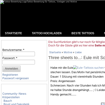
Tattoo-Bewertung für Tattoos, Vorlagen und Motive
STARTSEITE
TATTOO HOCHLADEN
BESTE TATTOOS
Die Suchfunktion gibt's nur noch für Mitglie
Benutzeranmeldung
Doch für die Gäste gibt es hier eine
Seite m
Benutzername:
*
Startseite
»
Motive
»
Liebe
: Eule mit S
Three sheets to...
Passwort:
*
Habe mir die Eule
stechen lassen. Das
Motiv
hat persönliche
Registrieren
Dauer: 1 Sitzung mit viereinhalb Stunden
Passwort vergessen
Preis: Angemessen
Schmerzen: Nach vier Stunden hab ich Ma
Tattoo-Kategorien
ne halbe Stunde drangehängt..... ;-) Leide
Community-News
Handy gemacht.......
Körperstellen
Bauch
Brust und Dekolleté