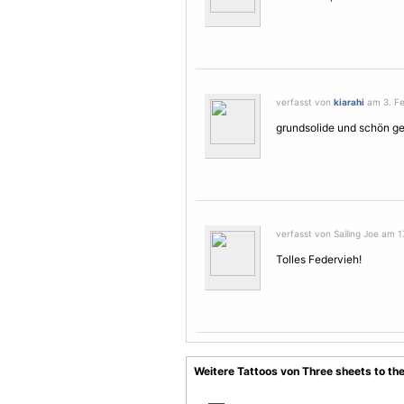
verfasst von
kiarahi
am 3. Fe
grundsolide und schön ge
verfasst von Sailing Joe am 1
Tolles Federvieh!
Weitere Tattoos von Three sheets to th