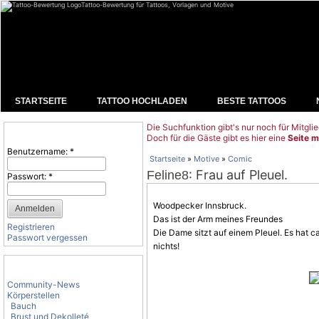
Tattoo-Bewertung für Tattoos, Vorlagen und Motive
STARTSEITE
TATTOO HOCHLADEN
BESTE TATTOOS
Die Suchfunktion gibt's nur noch für Mitglie
Benutzeranmeldung
Doch für die Gäste gibt es hier eine
Seite m
Benutzername:
*
Startseite
»
Motive
»
Comic
: Frau auf Pleuel.
Feline8
Passwort:
*
Woodpecker Innsbruck.
Das ist der Arm meines Freundes
Registrieren
Die Dame sitzt auf einem Pleuel. Es hat c
Passwort vergessen
nichts!
Tattoo-Kategorien
Community-News
Körperstellen
Bauch
Brust und Dekolleté