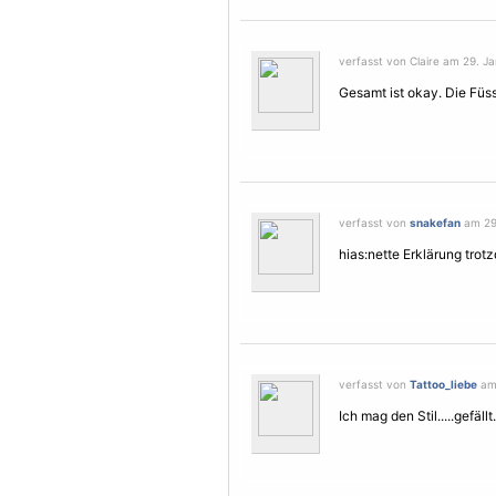
verfasst von Claire am 29. Ja
Gesamt ist okay. Die Füss
verfasst von
snakefan
am 29.
hias:nette Erklärung trot
verfasst von
Tattoo_liebe
am 
Ich mag den Stil.....gefällt.