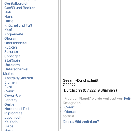
Genitalbereich
Gesäß und Becken
Hals
Hand
Hüfte
Knöchel und Fuß
Kopf
Körperseite
Oberarm
Oberschenkel
Rücken
Schulter
Sonstiges
Steißbein
Unterarm
Unterschenkel
Motive
Abstrakt/Grafisch
Gesamt-Durchschnitt:
Blumen
7.22222
Bunt
Durchschnitt:
7.222
(
9
Stimmen )
Comic
Cover-Up
"Frau auf Pleuel." wurde verfasst von
Feli
Fantasy
Kategorien
Gurke
Comic
Horror und Tod
Oberarm
in progress
sortiert.
Japanisch
Dieses Bild verlinken?
Keltisch
Liebe
Natur