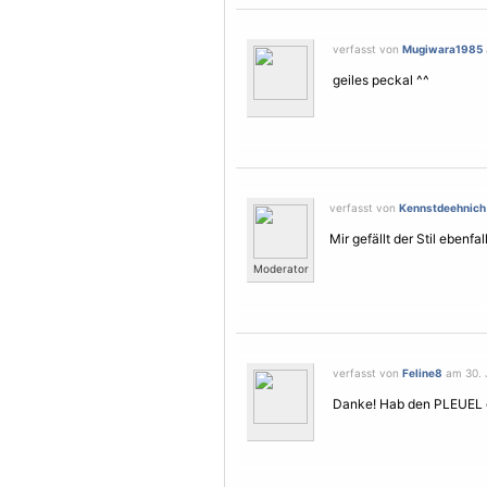
verfasst von
Mugiwara1985
geiles peckal ^^
verfasst von
Kennstdeehnich
Mir gefällt der Stil ebenfal
Moderator
verfasst von
Feline8
am 30. J
Danke! Hab den PLEUEL gle