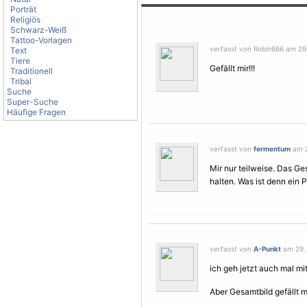
Porträt
Religiös
Schwarz-Weiß
Tattoo-Vorlagen
verfasst von Robin666 am 29.
Text
Tiere
Gefällt mir!!!
Traditionell
Tribal
Suche
Super-Suche
Häufige Fragen
verfasst von
fermentum
am 2
Mir nur teilweise. Das Ge
halten. Was ist denn ein P
verfasst von
A-Punkt
am 29. 
ich geh jetzt auch mal mi
Aber Gesamtbild gefällt mi