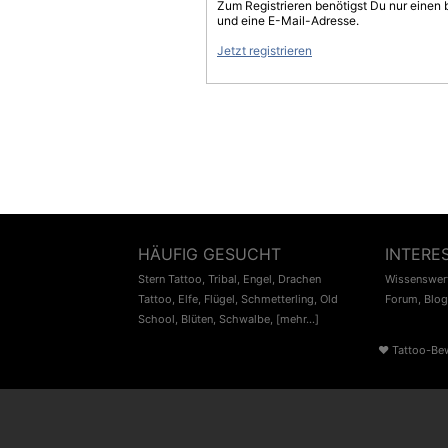
Zum Registrieren benötigst Du nur einen
und eine E-Mail-Adresse.
Jetzt registrieren
HÄUFIG GESUCHT
INTERE
Stern Tattoo
,
Tribal
,
Engel
,
Drachen
Wissenswert
Tattoo
,
Elfe
,
Flügel
,
Schmetterling
,
Old
Forum
,
Blog
School
,
Blüten
,
Schwalbe
,
[mehr...]
♥
Tattoo-Be