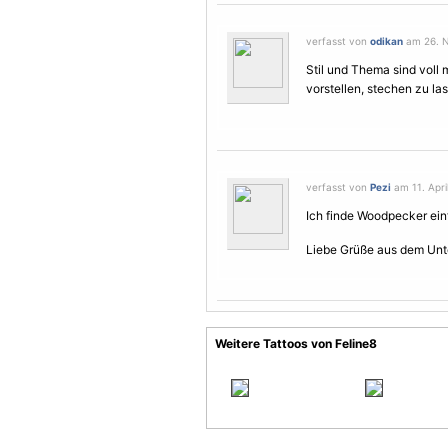
verfasst von
odikan
am 26. N
Stil und Thema sind voll 
vorstellen, stechen zu la
verfasst von
Pezi
am 11. Apri
Ich finde Woodpecker einfa
Liebe Grüße aus dem Unt
Weitere Tattoos von Feline8