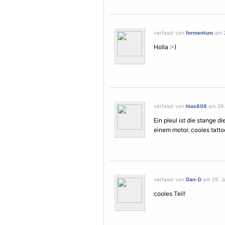
verfasst von
fermentum
am 2
Holla :-)
verfasst von
hias808
am 29. 
Ein pleul ist die stange 
einem motor. cooles tatto
verfasst von
Dan-D
am 29. Ja
cooles Teil!