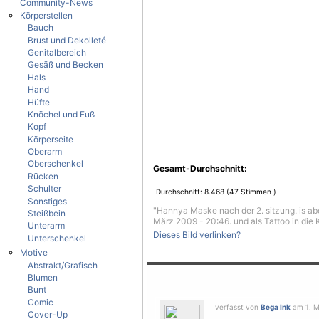
Community-News
Körperstellen
Bauch
Brust und Dekolleté
Genitalbereich
Gesäß und Becken
Hals
Hand
Hüfte
Knöchel und Fuß
Kopf
Körperseite
Oberarm
Oberschenkel
Gesamt-Durchschnitt:
Rücken
Schulter
Durchschnitt:
8.468
(
47
Stimmen )
Sonstiges
"Hannya Maske nach der 2. sitzung. is abe
Steißbein
März 2009 - 20:46. und als Tattoo in die 
Unterarm
Dieses Bild verlinken?
Unterschenkel
Motive
Abstrakt/Grafisch
Blumen
Bunt
Comic
verfasst von
Bega Ink
am 1. M
Cover-Up