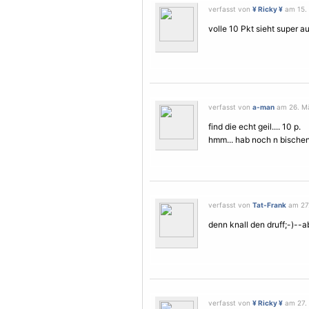
verfasst von
¥ Ricky ¥
am 15. 
volle 10 Pkt sieht super au
verfasst von
a-man
am 26. Mä
find die echt geil.... 10 p.
hmm... hab noch n bische
verfasst von
Tat-Frank
am 27.
denn knall den druff;-)--ab
verfasst von
¥ Ricky ¥
am 27. 