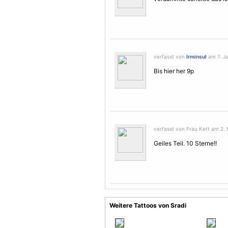
verfasst von
Irminsul
am 7. Ju
Bis hier her 9p
verfasst von Frau Kett am 2. 
Geiles Teil. 10
Sterne
!!
Weitere Tattoos von Sradi