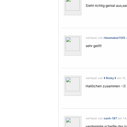
Sieht richtig genial aus,sa
verfasst von
rheumakai1105
a
sehr geil!!!
verfasst von
¥ Ricky ¥
am 10. 
Hallöchen zusammen :-))
verfasst von
cash-187
am 14. 
verdammte scheiße das ist