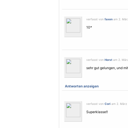
verfasst von
faxen
am 2. März
10*
verfasst von
Horst
am 2. März
sehr gut gelungen, und mi
Antworten anzeigen
verfasst von
Cori
am 2. März 
Superklasse!!