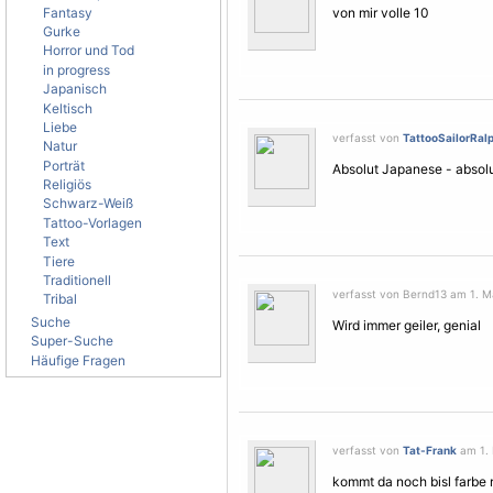
Fantasy
von mir volle 10
Gurke
Horror und Tod
in progress
Japanisch
Keltisch
Liebe
verfasst von
TattooSailorRal
Natur
Porträt
Absolut Japanese - absolut
Religiös
Schwarz-Weiß
Tattoo-Vorlagen
Text
Tiere
Traditionell
verfasst von Bernd13 am 1. M
Tribal
Suche
Wird immer geiler, genial
Super-Suche
Häufige Fragen
verfasst von
Tat-Frank
am 1. 
kommt da noch bisl farbe r