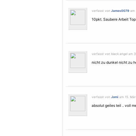
verfasst von
James0079
am 2
10pkt. Saubere Arbeit Top!!
verfasst von black angel am 3
nicht zu dunkel nicht zu h
verfasst von
Jomi
am 15. März
absolut geiles teil .. vol