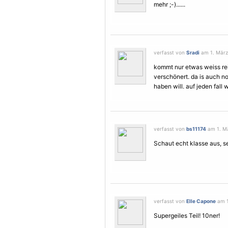
mehr ;-)......
verfasst von
Sradi
am 1. März 
kommt nur etwas weiss re
verschönert. da is auch no
haben will. auf jeden fall 
verfasst von
bs11174
am 1. Mä
Schaut echt klasse aus, se
verfasst von
Elle Capone
am 1
Supergeiles Teil! 10ner!