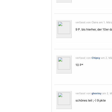
verfasst von Claire am 1. März
9 P. bis hierher, der 10er d
verfasst von
Chipsy
am 2. Mär
10 P*
verfasst von
ghostey
am 2. Mä
schönes teil ;-) 9 pkte