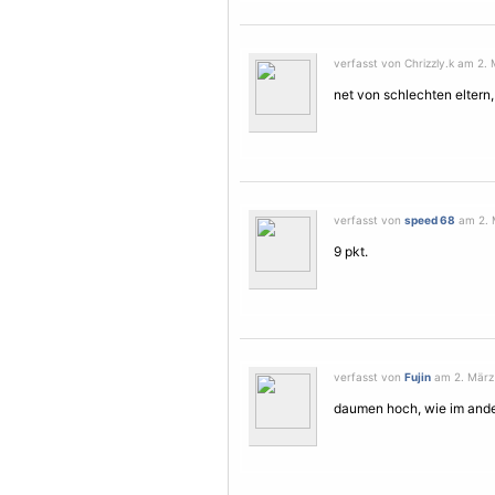
verfasst von Chrizzly.k am 2.
net von schlechten eltern, 
verfasst von
speed 68
am 2. 
9 pkt.
verfasst von
Fujin
am 2. März 
daumen hoch, wie im ander