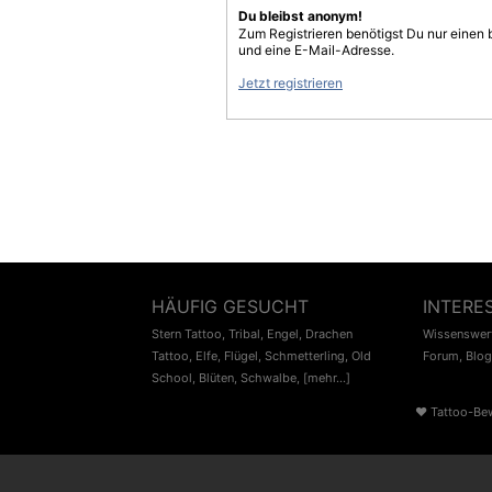
Du bleibst anonym!
Zum Registrieren benötigst Du nur einen
und eine E-Mail-Adresse.
Jetzt registrieren
HÄUFIG GESUCHT
INTERE
Stern Tattoo
,
Tribal
,
Engel
,
Drachen
Wissenswert
Tattoo
,
Elfe
,
Flügel
,
Schmetterling
,
Old
Forum
,
Blog
School
,
Blüten
,
Schwalbe
,
[mehr...]
♥
Tattoo-Be