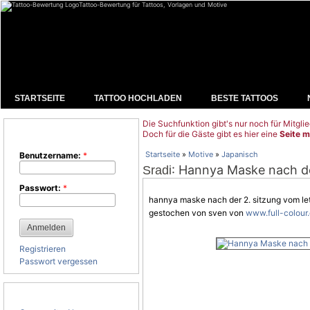
Tattoo-Bewertung für Tattoos, Vorlagen und Motive
STARTSEITE
TATTOO HOCHLADEN
BESTE TATTOOS
Die Suchfunktion gibt's nur noch für Mitglie
Benutzeranmeldung
Doch für die Gäste gibt es hier eine
Seite m
Startseite
»
Motive
»
Japanisch
Benutzername:
*
: Hannya Maske nach der
Sradi
Passwort:
*
hannya maske nach der 2. sitzung vom le
gestochen von sven von
www.full-colour
Registrieren
Passwort vergessen
Tattoo-Kategorien