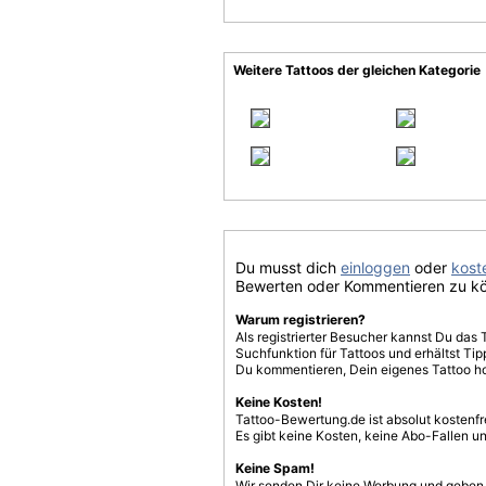
Weitere Tattoos der gleichen Kategorie
Du musst dich
einloggen
oder
koste
Bewerten oder Kommentieren zu k
Warum registrieren?
Als registrierter Besucher kannst Du das 
Suchfunktion für Tattoos und erhältst T
Du kommentieren, Dein eigenes Tattoo h
Keine Kosten!
Tattoo-Bewertung.de ist absolut kostenf
Es gibt keine Kosten, keine Abo-Fallen u
Keine Spam!
Wir senden Dir keine Werbung und geben D