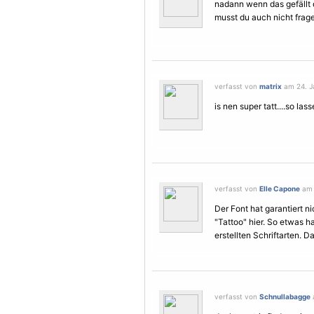
nadann wenn das gefällt d
musst du auch nicht frag
verfasst von
matrix
am 24. J
is nen super tatt....so lass
verfasst von
Elle Capone
am 
Der Font hat garantiert n
"Tattoo" hier. So etwas h
erstellten Schriftarten. D
verfasst von
Schnullabagge