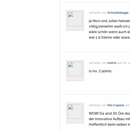
verfasst von
Schnullabagge
ja Nico und Julian heiss
völlig,immerhin weiß ich j
wäre schön wenn auch ei
wie z.b
Sterne
oder sowas
verfasst von
matrix
am 24. Ja
is nix. 2 points
verfasst von
Elle Capone
am 
WOW! Da sind 30 Öre doch
der innovative Aufbau mit
Hoffentlich beim selben Ink