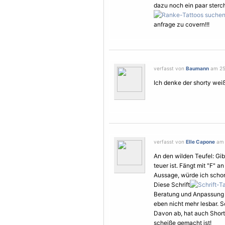
dazu noch ein paar ster
anfrage zu covern!!!
verfasst von
Baumann
am 25.
Ich denke der shorty weiß
verfasst von
Elle Capone
am 
An den wilden Teufel: Gibt
teuer ist. Fängt mit "F" a
Aussage, würde ich schon
Diese Schrift
Beratung und Anpassung de
eben nicht mehr lesbar. Sc
Davon ab, hat auch Short
scheiße gemacht ist!