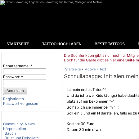
Tattoo-Bewertung für Tattoos, Vorlagen und Motive
STARTSEITE
TATTOO HOCHLADEN
BESTE TATTOOS
Die Suchfunktion gibt's nur noch für Mitglie
Benutzeranmeldung
Doch für die Gäste gibt es hier eine
Seite m
Benutzername:
*
Startseite
»
Motive
»
Text
: Initialen mei
Schnullabagge
Passwort:
*
Ist mein erstes Tatoo^^
Und da ich zwei Kids (Jungs) habe,dachte i
Registrieren
platz auf mir bekommen ^-^
Passwort vergessen
So hab ich sie immer bei mir =)
Soll ein J und ein N darstellen, falls es zu 
Tattoo-Kategorien
Kosten: 30 Euro
Community-News
Körperstellen
Dauer: 30 min etwa
Bauch
Brust und Dekolleté