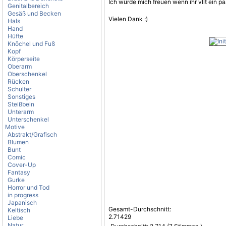
Ich würde mich freuen wenn ihr vllt ein p
Genitalbereich
Gesäß und Becken
Vielen Dank :)
Hals
Hand
Hüfte
Knöchel und Fuß
Kopf
Körperseite
Oberarm
Oberschenkel
Rücken
Schulter
Sonstiges
Steißbein
Unterarm
Unterschenkel
Motive
Abstrakt/Grafisch
Blumen
Bunt
Comic
Cover-Up
Fantasy
Gurke
Horror und Tod
in progress
Japanisch
Gesamt-Durchschnitt:
Keltisch
2.71429
Liebe
Natur