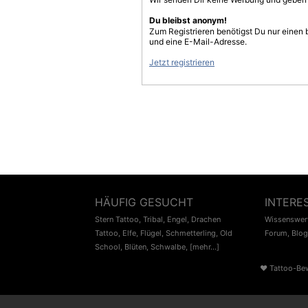
Du bleibst anonym!
Zum Registrieren benötigst Du nur einen
und eine E-Mail-Adresse.
Jetzt registrieren
HÄUFIG GESUCHT
INTERE
Stern Tattoo
,
Tribal
,
Engel
,
Drachen
Wissenswert
Tattoo
,
Elfe
,
Flügel
,
Schmetterling
,
Old
Forum
,
Blog
School
,
Blüten
,
Schwalbe
,
[mehr...]
♥
Tattoo-Be