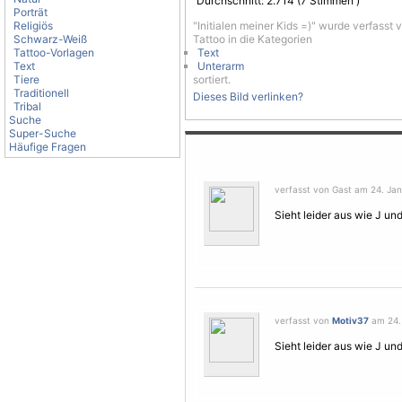
Durchschnitt:
2.714
(
7
Stimmen )
Porträt
Religiös
"Initialen meiner Kids =)" wurde verfasst
Schwarz-Weiß
Tattoo in die Kategorien
Tattoo-Vorlagen
Text
Text
Unterarm
Tiere
sortiert.
Traditionell
Dieses Bild verlinken?
Tribal
Suche
Super-Suche
Häufige Fragen
verfasst von Gast am 24. Jan
Sieht leider aus wie J un
verfasst von
Motiv37
am 24. 
Sieht leider aus wie J un