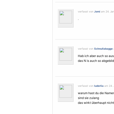
verfasst von
Jomi
am 24. Jan
.
verfasst von
Schnullabagge
Hab ich aber auch so ausg
das N is auch so abgebildet
verfasst von
luderlia
am 24. J
warum hast du die Name
sind sie zulang
das wirkt überhaupt nicht 