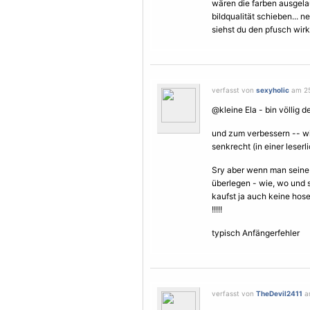
wären die farben ausgela
bildqualität schieben... n
siehst du den pfusch wirkli
verfasst von
sexyholic
am 25
@kleine Ela - bin völlig d
und zum verbessern -- wi
senkrecht (in einer leserl
Sry aber wenn man seine k
überlegen - wie, wo und 
kaufst ja auch keine hose 
!!!!!
typisch Anfängerfehler
verfasst von
TheDevil2411
am