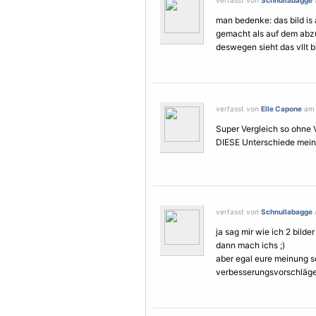
verfasst von
Schnullabagge
man bedenke: das bild is 
gemacht als auf dem abzug
deswegen sieht das vllt 
verfasst von
Elle Capone
am 
Super Vergleich so ohne V
DIESE Unterschiede meine 
verfasst von
Schnullabagge
ja sag mir wie ich 2 bilde
dann mach ichs ;)
aber egal eure meinung s
verbesserungsvorschläge