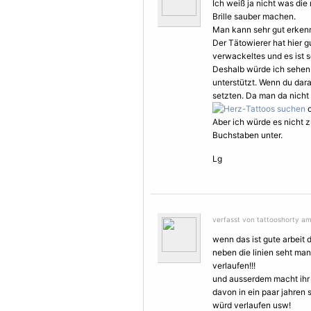
Ich weiß ja nicht was die
Brille sauber machen.
Man kann sehr gut erkennen
Der Tätowierer hat hier gu
verwackeltes und es ist s
Deshalb würde ich sehen 
unterstützt. Wenn du dar
setzten. Da man da nicht 
o
Aber ich würde es nicht 
Buchstaben unter.
Lg
verfasst von tattooshorty am
wenn das ist gute arbeit d
neben die linien seht man
verlaufen!!!
und ausserdem macht ihr 
davon in ein paar jahren s
würd verlaufen usw!