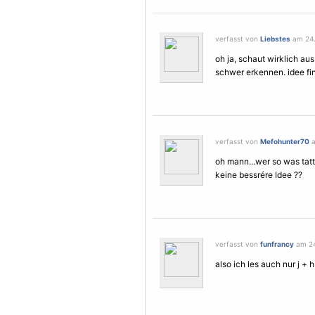
verfasst von
Liebstes
am 24.
oh ja, schaut wirklich aus 
schwer erkennen. idee fin
verfasst von
Mefohunter70
a
oh mann...wer so was tat
keine bessrére Idee ??
verfasst von
funfrancy
am 24
also ich les auch nur j + 