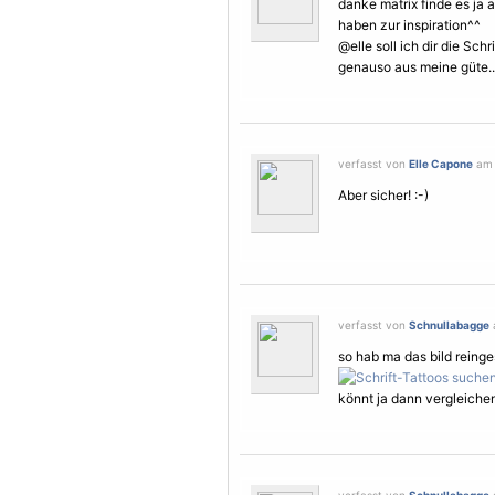
danke matrix finde es ja
haben zur inspiration^^
@elle soll ich dir die Schri
genauso aus meine güte..
verfasst von
Elle Capone
am 
Aber sicher! :-)
verfasst von
Schnullabagge
so hab ma das bild reinge
könnt ja dann vergleichen