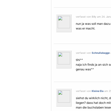
verfasst von Billy am 24. Jan
nun ja was soll man dazu
was er macht.
verfasst von
Schnullabagge
tihi^^
naja ich finds ja an sic
genau was^^
verfasst von
Kleine Ela
am 25
siehst du wirklich nicht,
liegen? dass hat doch mit
man die buchstaben lesen,