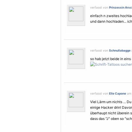
verfasst von
Prinzessin Arsc
einfach n zweites hochl
und dann hochladen... ich
verfasst von
Schnullabagge
so hab jetzt beide in ein
verfasst von
Elle Capone
am 
Viel Lärm um nichts ... Du
einige Hacker drin! Davon
überhaupt nicht überein s
dass das "J" oben so "schl