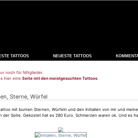
ESTE TATTOOS
NEUESTE TATTOOS
KOMMENT
ur noch für Mitglieder.
es hier eine
Seite mit den meistgesuchten Tattoos
.
alien, Sterne, Würfel
rtattoo mit bunten Sternen, Würfeln und den Initialien von mir und mein
n der Seite. Gekostet hat es 280 Euro.
Schmerzen
waren ok. Und es ha