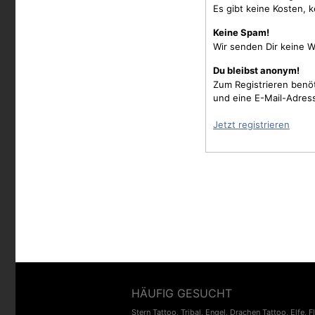
Es gibt keine Kosten, 
Keine Spam!
Wir senden Dir keine W
Du bleibst anonym!
Zum Registrieren benö
und eine E-Mail-Adres
Jetzt registrieren
HÄUFIG GESUCHT
Stern Tattoo
,
Tribal
,
Engel
,
Drachen Tattoo
,
Elfe
,
F