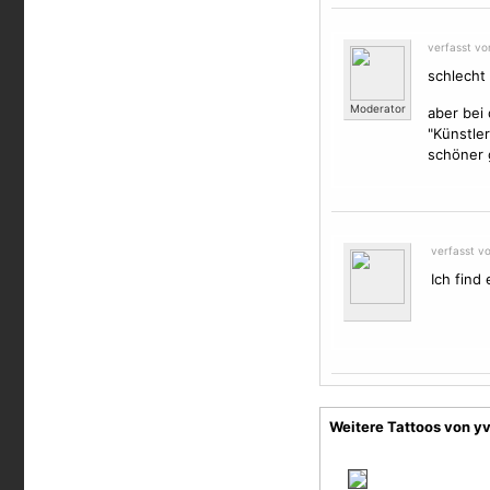
verfasst v
schlecht
Moderator
aber bei
"Künstle
schöner 
verfasst v
Ich find 
Weitere Tattoos von 