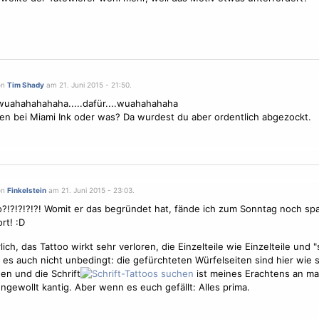
on
Tim Shady
am 21. Juni 2015 - 21:50.
wuahahahahaha.....dafür....wuahahahaha
n bei Miami Ink oder was? Da wurdest du aber ordentlich abgezockt.
on
Finkelstein
am 21. Juni 2015 - 23:03.
?!?!?!?!?! Womit er das begründet hat, fände ich zum Sonntag noch sp
rt! :D
lich, das Tattoo wirkt sehr verloren, die Einzelteile wie Einzelteile und 
h es auch nicht unbedingt: die gefürchteten Würfelseiten sind hier wie 
en und die Schrift
ist meines Erachtens an m
ungewollt kantig. Aber wenn es euch gefällt: Alles prima.