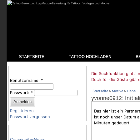
Tattoo-Bewertung für Tattoos, Vorlagen und Motive
STARTSEITE
TATTOO HOCHLADEN
B
Benutzeranmeldung
Die Suchfunktion gibt's n
Doch für die Gäste gibt 
Benutzername:
*
Startseite
»
Motive
»
Liebe
Passwort:
*
: Initi
yvonne0912
Registrieren
Das hier ist ein Partne
Passwort vergessen
ist noch unser Datum a
Minuten gedauert.
Tattoo-Kategorien
Community-News