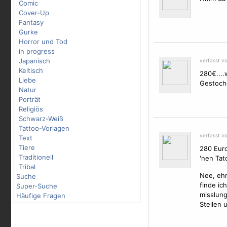
Comic
Cover-Up
Fantasy
Gurke
Horror und Tod
in progress
Japanisch
verfasst v
Keltisch
280€....
Liebe
Gestoche
Natur
Porträt
Religiös
Schwarz-Weiß
Tattoo-Vorlagen
verfasst v
Text
Tiere
280 Euro
Traditionell
'nen Tato
Tribal
Nee, ehr
Suche
finde ic
Super-Suche
misslung
Häufige Fragen
Stellen 