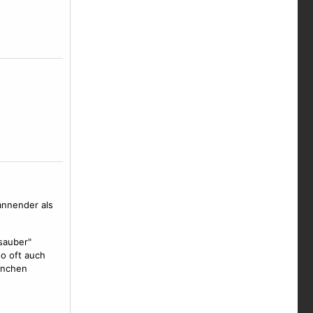
annender als
"sauber"
so oft auch
anchen