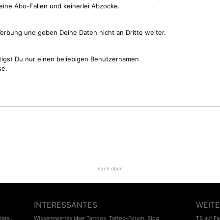
keine Abo-Fallen und keinerlei Abzocke.
erbung und geben Deine Daten nicht an Dritte weiter.
tigst Du nur einen beliebigen Benutzernamen
se.
nach oben
INTERESSANTES
WEITE
lügel
,
Wissenswertes über Tattoos
,
Tattoo-Forum
,
Blog
TB auf F