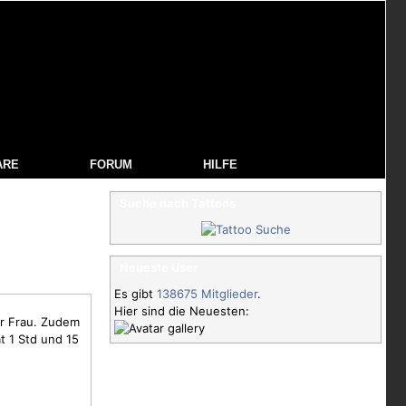
ARE
FORUM
HILFE
Suche nach Tattoos
Neueste User
Es gibt
138675 Mitglieder
.
Hier sind die Neuesten:
er Frau. Zudem
t 1 Std und 15