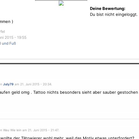
Deine Bewertung:
Du bist nicht eingeloggt.
mmen )
rfel
ni 2015 - 19:55
l und Fuß
on
July79
am 21. Juni 2015 - 20:34.
aufen geld omg . Tattoo nichts besonders sieht aber sauber gestochen
n Wau Wie lein am 21. Juni 2015 - 21:47.
ollte der Tätowierer wohl mehr, weil das
Motiv
etwas unterfordert?