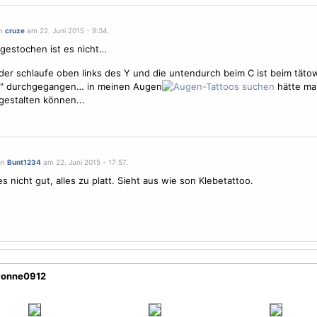
on
cruze
am 22. Juni 2015 - 9:34.
 gestochen ist es nicht…
 der schlaufe oben links des Y und die untendurch beim C ist beim tätow
r" durchgegangen… in meinen Augen
hätte ma
gestalten können...
on
Bunt1234
am 22. Juni 2015 - 17:57.
es nicht gut, alles zu platt. Sieht aus wie son Klebetattoo.
yvonne0912