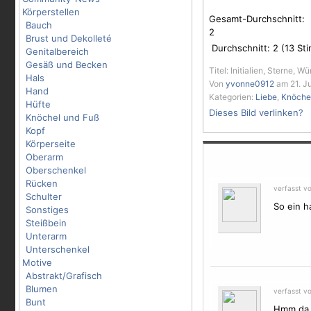
Körperstellen
Gesamt-Durchschnitt:
Bauch
2
Brust und Dekolleté
Durchschnitt:
2
(
13
Sti
Genitalbereich
Gesäß und Becken
Titel: Initialien, Sterne, Wü
Hals
Von
yvonne0912
am 21. Ju
Hand
Kategorien:
Liebe
,
Knöche
Hüfte
Dieses Bild verlinken?
Knöchel und Fuß
Kopf
Körperseite
Oberarm
Oberschenkel
Rücken
verfasst v
Schulter
So ein h
Sonstiges
Steißbein
Unterarm
Unterschenkel
Motive
Abstrakt/Grafisch
Blumen
verfasst vo
Bunt
Hmm da w