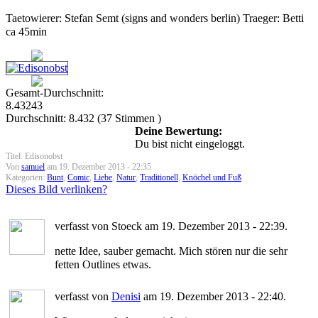
Taetowierer: Stefan Semt (signs and wonders berlin) Traeger: Betti
ca 45min
Gesamt-Durchschnitt:
8.43243
Durchschnitt:
8.432
(
37
Stimmen )
Deine Bewertung:
Du bist nicht eingeloggt.
Titel: Edisonobst
Von
samuel
am 19. Dezember 2013 - 22:35
Kategorien:
Bunt
,
Comic
,
Liebe
,
Natur
,
Traditionell
,
Knöchel und Fuß
Dieses Bild verlinken?
verfasst von Stoeck am 19. Dezember 2013 - 22:39.
nette Idee, sauber gemacht. Mich stören nur die sehr
fetten Outlines etwas.
verfasst von
Denisi
am 19. Dezember 2013 - 22:40.