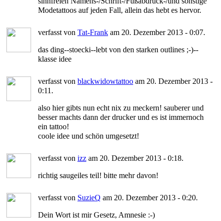
sinnfreien Namens-/Schrift-/Fußabdruck-/und sonstige
Modetattoos auf jeden Fall, allein das hebt es hervor.
verfasst von
Tat-Frank
am 20. Dezember 2013 - 0:07.
das ding--stoecki--lebt von den starken outlines ;-)--
klasse idee
verfasst von
blackwidowtattoo
am 20. Dezember 2013 -
0:11.
also hier gibts nun echt nix zu meckern! sauberer und
besser machts dann der drucker und es ist immernoch
ein tattoo!
coole idee und schön umgesetzt!
verfasst von
izz
am 20. Dezember 2013 - 0:18.
richtig saugeiles teil! bitte mehr davon!
verfasst von
SuzieQ
am 20. Dezember 2013 - 0:20.
Dein Wort ist mir Gesetz, Amnesie :-)