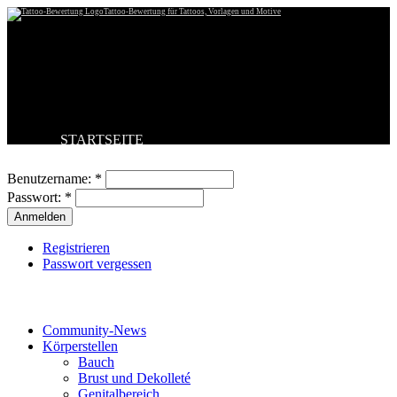
Tattoo-Bewertung für Tattoos, Vorlagen und Motive
STARTSEITE
Benutzeranmeldung
TATTOO HOCHLADEN
BESTE TATTOOS
Benutzername:
*
NEUESTE TATTOOS
Passwort:
*
KOMMENTARE
FORUM
HILFE
Registrieren
Passwort vergessen
Tattoo-Kategorien
Community-News
Körperstellen
Bauch
Brust und Dekolleté
Genitalbereich