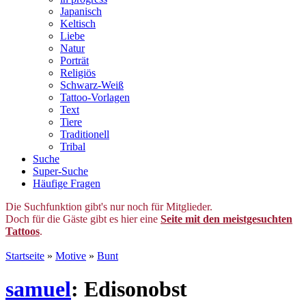
Japanisch
Keltisch
Liebe
Natur
Porträt
Religiös
Schwarz-Weiß
Tattoo-Vorlagen
Text
Tiere
Traditionell
Tribal
Suche
Super-Suche
Häufige Fragen
Die Suchfunktion gibt's nur noch für Mitglieder.
Doch für die Gäste gibt es hier eine
Seite mit den meistgesuchten
Tattoos
.
Startseite
»
Motive
»
Bunt
samuel
: Edisonobst