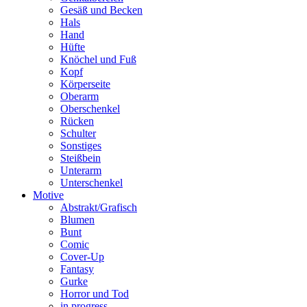
Gesäß und Becken
Hals
Hand
Hüfte
Knöchel und Fuß
Kopf
Körperseite
Oberarm
Oberschenkel
Rücken
Schulter
Sonstiges
Steißbein
Unterarm
Unterschenkel
Motive
Abstrakt/Grafisch
Blumen
Bunt
Comic
Cover-Up
Fantasy
Gurke
Horror und Tod
in progress