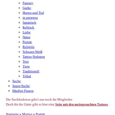
Fantasy
Gurke
Horror und Tod
in progress
Japanisch
Keltisch
Liebe
Natur
Porträt
Religiös
Schwarz-Weiß
Tattoo-Vorlagen
Text
Tiere
Traditionell
Tribal
Suche
Super-Suche
Häufige Fragen
Die Suchfunktion gibt's nur noch für Mitglieder.
Doch für die Gäste gibt es hier eine
Seite mit den meistgesuchten Tattoos
.
Startseite
»
Motive
»
Porträt