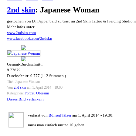
2nd skin
: Japanese Woman
gestochen von Dr. Pepper bald zu Gast im 2nd Skin Tattoo & Piercing Studio i
Mehr Infos unter:
www.2ndskn.com
www.facebook.com/2ndskn
Gesamt-Durchschnitt:
9.77679
Durchschnitt:
9.777
(
112
Stimmen )
Titel: Japanese Woman
Von
2nd skin
am 1. April 2014 - 19:00
Kategorien:
Porträt
,
Oberarm
Dieses Bild verlinken?
verfasst von
BöhserPfälzer
am 1. April 2014 - 19:30.
muss man einfach nur ne 10 geben!