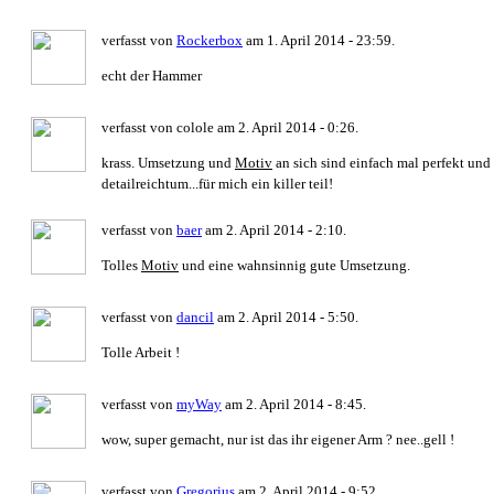
verfasst von
Rockerbox
am 1. April 2014 - 23:59.
echt der Hammer
verfasst von colole am 2. April 2014 - 0:26.
krass. Umsetzung und
Motiv
an sich sind einfach mal perfekt und d
detailreichtum...für mich ein killer teil!
verfasst von
baer
am 2. April 2014 - 2:10.
Tolles
Motiv
und eine wahnsinnig gute Umsetzung.
verfasst von
dancil
am 2. April 2014 - 5:50.
Tolle Arbeit !
verfasst von
myWay
am 2. April 2014 - 8:45.
wow, super gemacht, nur ist das ihr eigener Arm ? nee..gell !
verfasst von
Gregorius
am 2. April 2014 - 9:52.