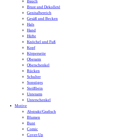
Bauch
Brust und Dekolleté
Genitalbereich
Gesäß und Becken
Hals
Hand
Hüfte
Knöchel und Fuß
Kopf
Körperseite
Oberarm
Oberschenkel
Rücken
Schulter
Sonstiges
Steißbein
Unterarm
Unterschenkel
Motive
Abstrakt/Grafisch
Blumen
Bunt
Comic
Cover-Up