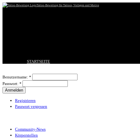
Tattoo-Bewertung für Tattoos, Vorlagen und Motive
STARTSEITE
TATTOO HOCHLADEN
Benutzeranmeldung
BESTE TATTOOS
Benutzername:
*
NEUESTE TATTOOS
Passwort:
*
KOMMENTARE
FORUM
HILFE
Registrieren
Passwort vergessen
Tattoo-Kategorien
Community-News
Körperstellen