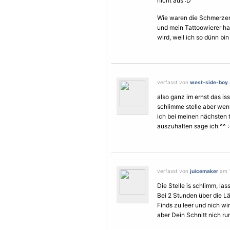
nicht aus :D
Wie waren die
Schmerze
und mein Tattoowierer ha
wird, weil ich so dünn bin
verfasst von
west-side-boy
also ganz im ernst das is
schlimme stelle aber wenn
ich bei meinen nächsten ta
auszuhalten sage ich ^^ 
verfasst von
juicemaker
am 1
Die Stelle is schlimm, las
Bei 2 Stunden über die L
Finds zu leer und nich wi
aber Dein Schnitt nich ru