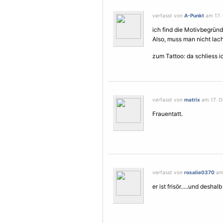
verfasst von
A-Punkt
am 17. 
ich find die Motivbegründ
Also, muss man nicht lach
zum Tattoo: da schliess i
verfasst von
matrix
am 17. Ok
Frauen
tatt.
verfasst von
rosalie0370
am 
er ist frisör.....und desha