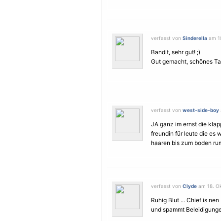
verfasst von
Sinderella
am 18
Bandit, sehr gut! ;)
Gut gemacht, schönes Ta
verfasst von
west-side-boy
JA ganz im ernst die klap
freundin für leute die es 
haaren bis zum boden rum 
verfasst von
Clyde
am 18. Ok
Ruhig Blut ... Chief is n
und spammt Beleidigungen 