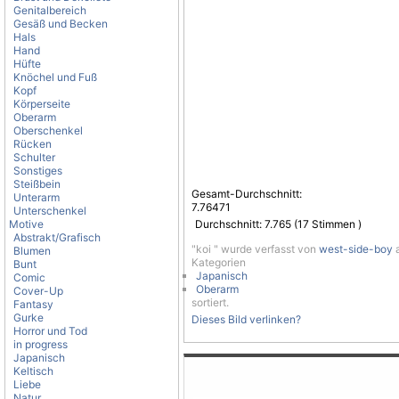
Genitalbereich
Gesäß und Becken
Hals
Hand
Hüfte
Knöchel und Fuß
Kopf
Körperseite
Oberarm
Oberschenkel
Rücken
Schulter
Sonstiges
Steißbein
Gesamt-Durchschnitt:
Unterarm
7.76471
Unterschenkel
Motive
Durchschnitt:
7.765
(
17
Stimmen )
Abstrakt/Grafisch
"koi " wurde verfasst von
west-side-boy
a
Blumen
Kategorien
Bunt
Japanisch
Comic
Oberarm
Cover-Up
sortiert.
Fantasy
Gurke
Dieses Bild verlinken?
Horror und Tod
in progress
Japanisch
Keltisch
Liebe
Natur