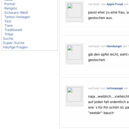
Porträt
verfasst von
Apple Freak
am 
Religiös
passt eher zu eine frau.
Schwarz-Weiß
Tattoo-Vorlagen
gestochen aus.
Text
Tiere
Traditionell
Tribal
Suche
Super-Suche
verfasst von
Hamburger
am 1
Häufige Fragen
gib den apfel recht, sieh
gestochen
verfasst von
tattoopeppi
am 1
naja...weiblich....vielleic
auf jeden fall ordentlich 
wie´s für ihn schön ist. 
"seebär"-bauch