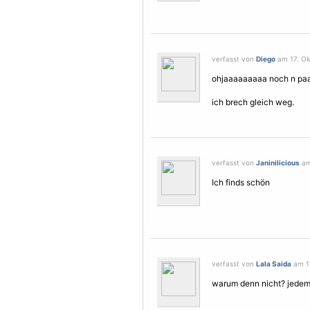
verfasst von
Diego
am 17. Ok
ohjaaaaaaaaa noch n paar
ich brech gleich weg.
verfasst von
Janinilicious
am
Ich finds schön
verfasst von
Lala Saida
am 17
warum denn nicht? jedem d