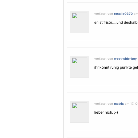
verfasst von
rosalie0370
am 
er ist frisör.....und desha
verfasst von
west-side-boy
ihr könnt ruhig punkte ge
verfasst von
matrix
am 17. Ok
lieber nich. ;-)