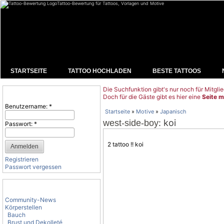
Tattoo-Bewertung für Tattoos, Vorlagen und Motive
STARTSEITE
TATTOO HOCHLADEN
BESTE TATTOOS
Die Suchfunktion gibt's nur noch für Mitglie
Benutzeranmeldung
Doch für die Gäste gibt es hier eine
Seite m
Benutzername:
*
Startseite
»
Motive
»
Japanisch
: koi
west-side-boy
Passwort:
*
2 tattoo !! koi
Registrieren
Passwort vergessen
Tattoo-Kategorien
Community-News
Körperstellen
Bauch
Brust und Dekolleté