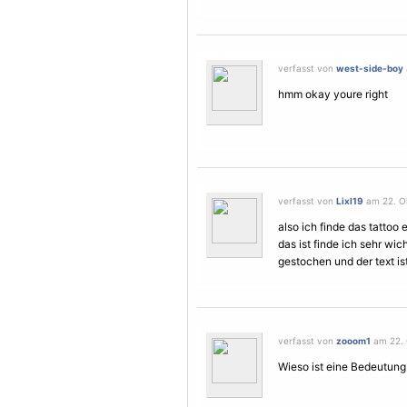
verfasst von
west-side-boy
hmm okay youre right
verfasst von
Lixl19
am 22. Ok
also ich finde das tattoo
das ist finde ich sehr wic
gestochen und der text ist
verfasst von
zooom1
am 22. 
Wieso ist eine Bedeutung