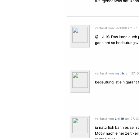
für irgendetwas hat, kann 
verfasst von Jeck100 am 27. 
@Lixl 19: Das kann auch 
gar nicht so bedeutungsvo
verfasst von
matrix
am 27. Ok
bedeutung ist ein garant f
verfasst von
Lixl19
am 27. Ok
ja natürlich kann es sein 
Motiv
nach einer zeit ke