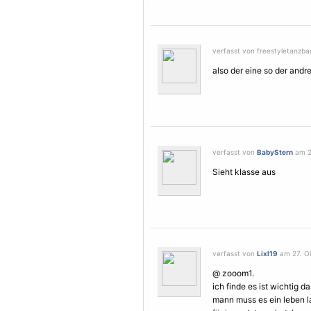
verfasst von freestyletanzba
also der eine so der andre
verfasst von
BabyStern
am 27
Sieht klasse aus
verfasst von
Lixl19
am 27. Ok
@ zooom1.
ich finde es ist wichtig d
mann muss es ein leben 