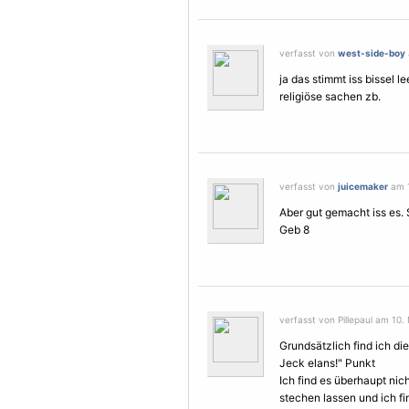
verfasst von
west-side-boy
ja das stimmt iss bissel lee
religiöse sachen zb.
verfasst von
juicemaker
am 1
Aber gut gemacht iss es.
Geb 8
verfasst von Pillepaul am 10
Grundsätzlich find ich d
Jeck elans!" Punkt
Ich find es überhaupt ni
stechen lassen und ich f