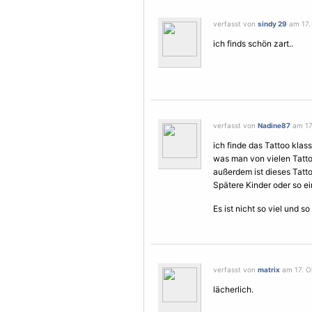
verfasst von
sindy 29
am 17. 
ich finds schön zart..
verfasst von
Nadine87
am 17.
ich finde das Tattoo klass
was man von vielen Tattoos 
außerdem ist dieses Tat
Spätere Kinder oder so e
Es ist nicht so viel und 
verfasst von
matrix
am 17. Ok
lächerlich.