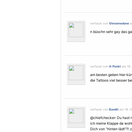
verfasst von
Shroomedone
a
n büschn sehr gay das ga
verfasst von
A-Punkt
am 18. 
am besten geben hier künf
die Tattoos viel besser be
verfasst von
Bandit
am 18. Ok
@chiefchecker: Du hast n
ich meine Klappe da wohl 
Dich von "hinten lädt"?! ;