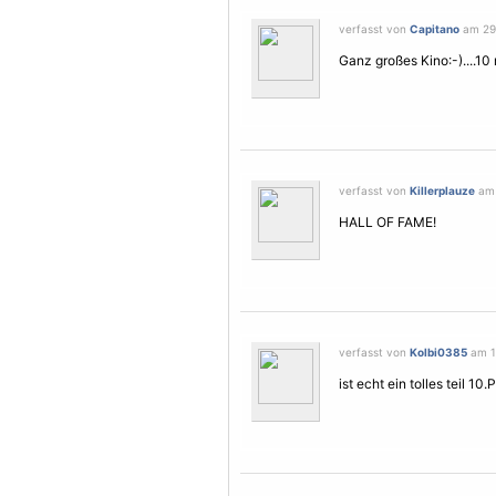
verfasst von
Capitano
am 29.
Ganz großes Kino:-)....10 
verfasst von
Killerplauze
am 
HALL OF FAME!
verfasst von
Kolbi0385
am 1.
ist echt ein tolles teil 10.P