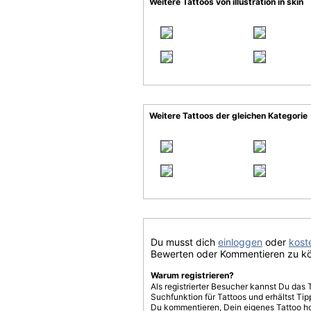
Weitere Tattoos von illustration in skin
Weitere Tattoos der gleichen Kategorie
Du musst dich
einloggen
oder
koste
Bewerten oder Kommentieren zu k
Warum registrieren?
Als registrierter Besucher kannst Du das 
Suchfunktion für Tattoos und erhältst T
Du kommentieren, Dein eigenes Tattoo h