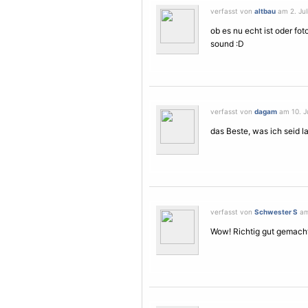
verfasst von
altbau
am 2. Juli
ob es nu echt ist oder fot
sound :D
verfasst von
dagam
am 10. Ju
das Beste, was ich seid
verfasst von
Schwester S
am 
Wow! Richtig gut gemacht!