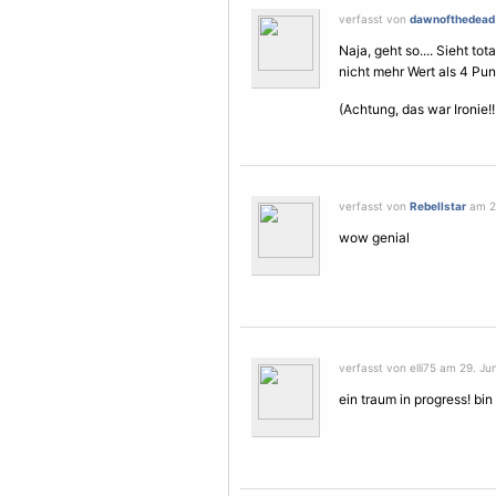
verfasst von
dawnofthedead
Naja, geht so.... Sieht to
nicht mehr Wert als 4 Pun
(Achtung, das war Ironie!!!
verfasst von
Rebellstar
am 29
wow genial
verfasst von elli75 am 29. Jun
ein traum in progress! bin 