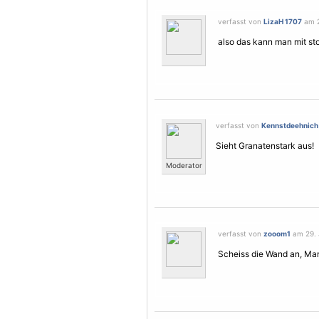
verfasst von
LizaH 1707
am 2
also das kann man mit sto
verfasst von
Kennstdeehnich
Sieht Granatenstark aus!
Moderator
verfasst von
zooom1
am 29. J
Scheiss die Wand an, Ma