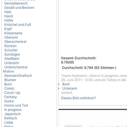
Genitalbereich
Gesäß und Becken
Hals
Hand
Hüfte
Knöchel und Fuß
Kopf
Körperseite
Oberarm
Oberschenkel
Rücken
Schulter
Sonstiges
Gesamt-Durchschnitt:
Steißbein
9.79365
Unterarm
Unterschenkel
Durchschnitt:
9.794
(
63
Stimmen )
Motive
Abstrakt/Grafisch
"mario hartmann...sleeve in progress..om
Blumen
29. Juni 2011 - 0:35. und als Tattoo in di
Bunt
Bunt
Comic
Unterarm
Cover-Up
sortiert.
Fantasy
Dieses Bild verlinken?
Gurke
Horror und Tod
in progress
Japanisch
Keltisch
Liebe
Natur