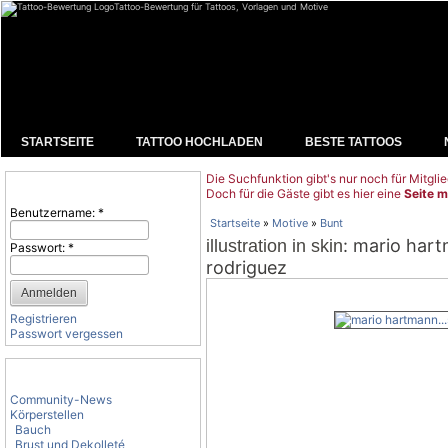
Tattoo-Bewertung für Tattoos, Vorlagen und Motive
STARTSEITE
TATTOO HOCHLADEN
BESTE TATTOOS
Die Suchfunktion gibt's nur noch für Mitglie
Benutzeranmeldung
Doch für die Gäste gibt es hier eine
Seite m
Benutzername:
*
Startseite
»
Motive
»
Bunt
: mario hart
illustration in skin
Passwort:
*
rodriguez
Registrieren
Passwort vergessen
Tattoo-Kategorien
Community-News
Körperstellen
Bauch
Brust und Dekolleté