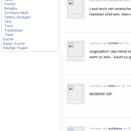
verfasst von dadman69 am 29.
Porträt
Religiös
Lasst euch net verarschen
Schwarz-Weiß
Hammer! Und nein, mein e
Tattoo-Vorlagen
Text
Tiere
Traditionell
Tribal
Suche
Super-Suche
verfasst von
schoen
am 29. J
Häufige Fragen
unglaublich ! das hemd mi
wahr zu sein... kaum zu g
verfasst von
mika
am 29. Juni
WOW!!!!!!! 10P.
verfasst von
waldhexe
am 29.