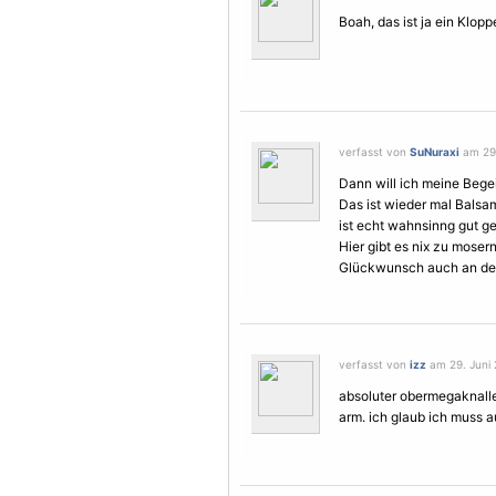
Boah, das ist ja ein Klopp
verfasst von
SuNuraxi
am 29.
Dann will ich meine Bege
Das ist wieder mal Balsam 
ist echt wahnsinng gut ge
Hier gibt es nix zu mosern
Glückwunsch auch an den T
verfasst von
izz
am 29. Juni 
absoluter obermegaknaller
arm. ich glaub ich muss 