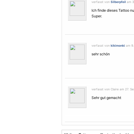
verfasst von
Silberpfeil
am 31
Ich finde dieses Tattoo n
Super.
verfasst von
kikimonki
am 9.
sehr schön
verfasst von Claire am 27. S
Sehr gut gemacht