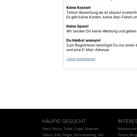
Keine Kosten!
Tattoo-Bewertung.de ist absolut kostenf
Es gibt keine Kosten, keine Abo-Fallen u
Keine Spam!
Wir senden Dir keine Werbung und geben D
Du bleibst anonym!
Zum Registrieren benötigst Du nur einen
und eine E-Mail-Adresse.
Jetzt registrieren
HÄUFIG GESUCHT
INTERE
Stern Tattoo
,
Tribal
,
Engel
,
Drachen
Wissenswert
Tattoo
,
Elfe
,
Flügel
,
Schmetterling
,
Old
Forum
,
Blog