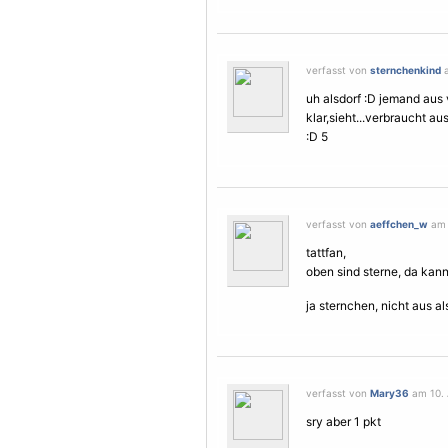
verfasst von
sternchenkind
a
uh alsdorf :D jemand aus v
klar,sieht...verbraucht au
:D 5
verfasst von
aeffchen_w
am 
tattfan,
oben sind sterne, da kann ma
ja sternchen, nicht aus al
verfasst von
Mary36
am 10. 
sry aber 1 pkt