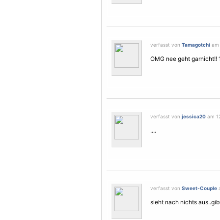
verfasst von
Tamagotchi
am 
OMG nee geht garnicht!! 
verfasst von
jessica20
am 12
....
verfasst von
Sweet-Couple
a
sieht nach nichts aus..gib