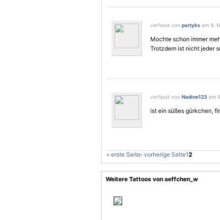
verfasst von
partyks
am 8. N
Mochte schon immer mehr 
Trotzdem ist nicht jeder 
verfasst von
Nadine123
am 9.
ist ein süßes gürkchen, fi
« erste Seite
‹ vorherige Seite
1
2
Weitere Tattoos von aeffchen_w