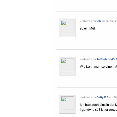
verfasst von
Ulli
am 9. August
so ein Müll
verfasst von
Tattoofan-MD-
Wie kann man so einen M
verfasst von
Betty123
am 10.
Ich hab auch eins in der 
irgendwie süß ist er trot