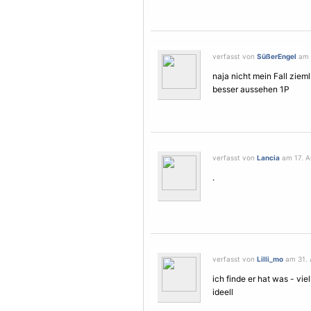
verfasst von
SüßerEngel
am 1
naja nicht mein Fall zie
besser aussehen 1P
verfasst von
Lancia
am 17. A
.
verfasst von
Lilli_mo
am 31. 
ich finde er hat was - vi
ideell