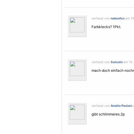
verfasst von
nobsefcn
am 15.
Farbklecks? 1Pkt.
verfasst von
Suncoin
am 15. 
mach doch einfach nochm
verfasst von
Amélie Poulain
a
gibt schlimmeres.2p