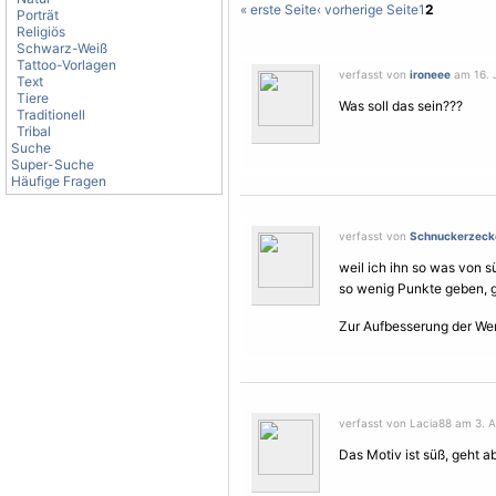
« erste Seite
‹ vorherige Seite
1
2
Porträt
Religiös
Schwarz-Weiß
Tattoo-Vorlagen
verfasst von
ironeee
am 16. J
Text
Tiere
Was soll das sein???
Traditionell
Tribal
Suche
Super-Suche
Häufige Fragen
verfasst von
Schnuckerzeck
weil ich ihn so was von sü
so wenig Punkte geben, geb
Zur Aufbesserung der We
verfasst von Lacia88 am 3. A
Das
Motiv
ist süß, geht ab