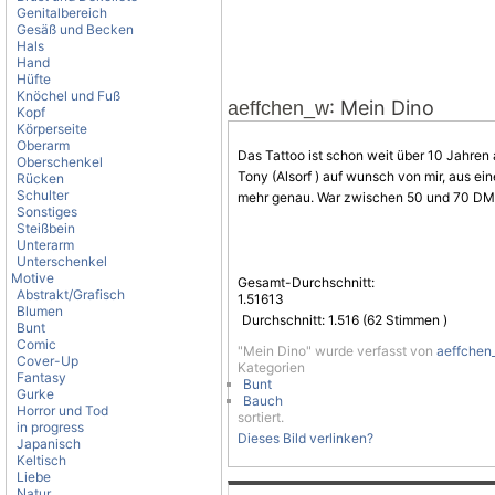
Genitalbereich
Gesäß und Becken
Hals
Hand
Hüfte
Knöchel und Fuß
: Mein Dino
aeffchen_w
Kopf
Körperseite
Oberarm
Das Tattoo ist schon weit über 10 Jahre
Oberschenkel
Tony (Alsorf ) auf wunsch von mir, aus ei
Rücken
Schulter
mehr genau. War zwischen 50 und 70 DM. I
Sonstiges
Steißbein
Unterarm
Unterschenkel
Motive
Gesamt-Durchschnitt:
Abstrakt/Grafisch
1.51613
Blumen
Durchschnitt:
1.516
(
62
Stimmen )
Bunt
Comic
"Mein Dino" wurde verfasst von
aeffchen
Cover-Up
Kategorien
Fantasy
Bunt
Gurke
Bauch
Horror und Tod
sortiert.
in progress
Dieses Bild verlinken?
Japanisch
Keltisch
Liebe
Natur