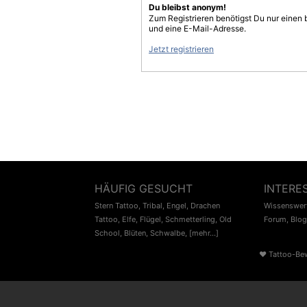
Du bleibst anonym!
Zum Registrieren benötigst Du nur einen
und eine E-Mail-Adresse.
Jetzt registrieren
HÄUFIG GESUCHT
INTERE
Stern Tattoo
,
Tribal
,
Engel
,
Drachen
Wissenswert
Tattoo
,
Elfe
,
Flügel
,
Schmetterling
,
Old
Forum
,
Blog
School
,
Blüten
,
Schwalbe
,
[mehr...]
♥
Tattoo-Be