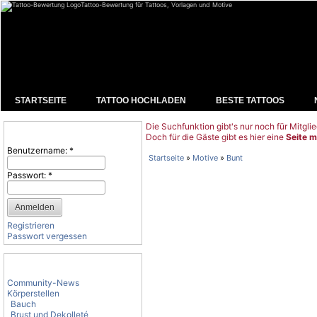
Tattoo-Bewertung für Tattoos, Vorlagen und Motive
STARTSEITE
TATTOO HOCHLADEN
BESTE TATTOOS
Die Suchfunktion gibt's nur noch für Mitglie
Benutzeranmeldung
Doch für die Gäste gibt es hier eine
Seite m
Benutzername:
*
Startseite
»
Motive
»
Bunt
Passwort:
*
Registrieren
Passwort vergessen
Tattoo-Kategorien
Community-News
Körperstellen
Bauch
Brust und Dekolleté