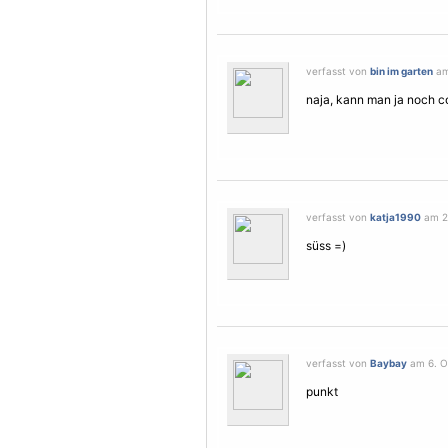
verfasst von
bin im garten
am
naja, kann man ja noch co
verfasst von
katja1990
am 22
süss =)
verfasst von
Baybay
am 6. Ok
punkt