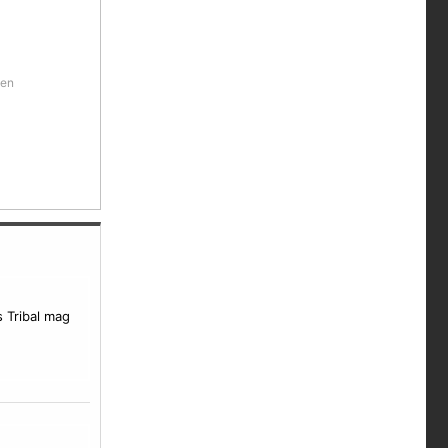
ien
s
Tribal
mag