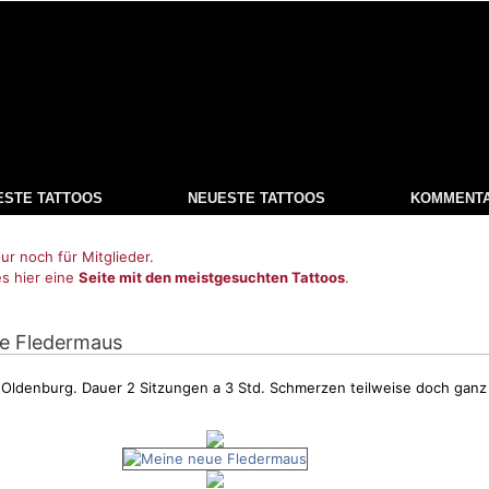
ESTE TATTOOS
NEUESTE TATTOOS
KOMMENT
ur noch für Mitglieder.
es hier eine
Seite mit den meistgesuchten Tattoos
.
ue Fledermaus
Oldenburg. Dauer 2 Sitzungen a 3 Std.
Schmerzen
teilweise doch ganz