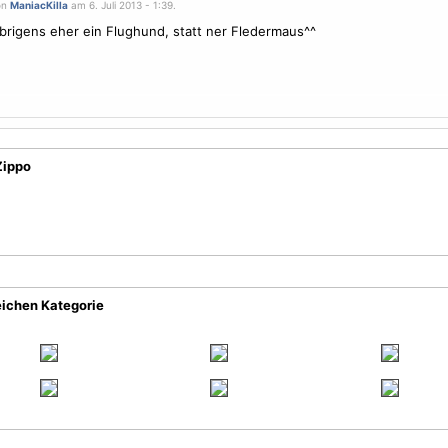
on
ManiacKilla
am 6. Juli 2013 - 1:39.
übrigens eher ein Flughund, statt ner Fledermaus^^
Zippo
eichen Kategorie