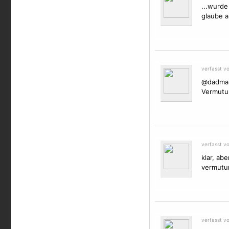
...wurde
glaube a
verfasst v
@dadman:
Vermutun
verfasst v
klar, ab
vermutu
verfasst v