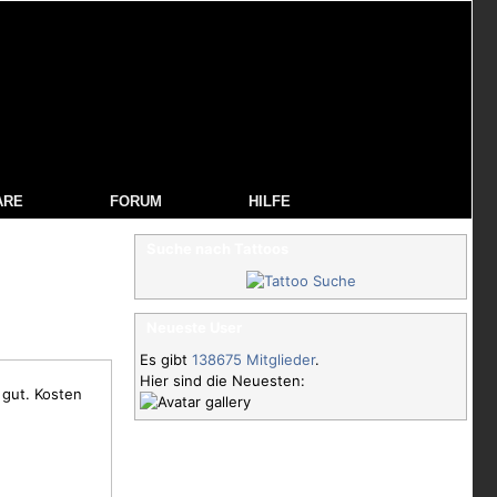
ARE
FORUM
HILFE
Suche nach Tattoos
Neueste User
Es gibt
138675 Mitglieder
.
Hier sind die Neuesten:
 gut. Kosten