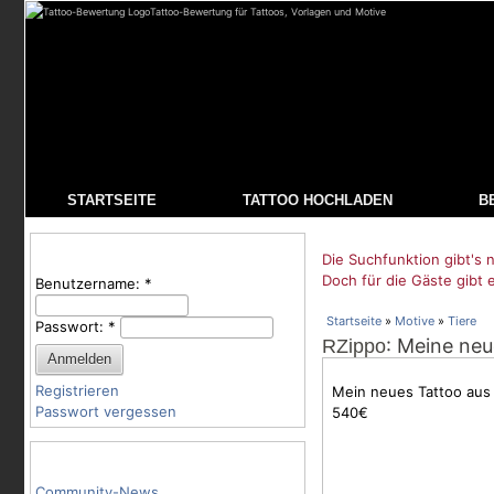
Tattoo-Bewertung für Tattoos, Vorlagen und Motive
STARTSEITE
TATTOO HOCHLADEN
B
Benutzeranmeldung
Die Suchfunktion gibt's n
Doch für die Gäste gibt 
Benutzername:
*
Startseite
»
Motive
»
Tiere
Passwort:
*
: Meine ne
RZippo
Registrieren
Mein neues Tattoo aus 
Passwort vergessen
540€
Tattoo-Kategorien
Community-News