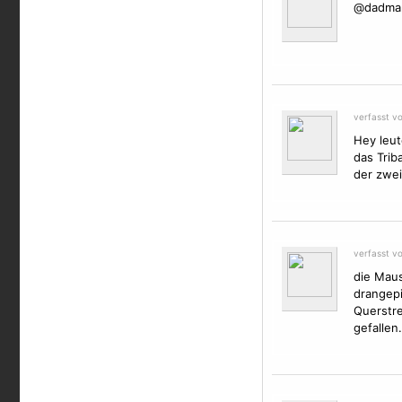
@dadman:
verfasst v
Hey leut
das
Triba
der zwe
verfasst v
die Maus
drangepi
Querstre
gefallen.