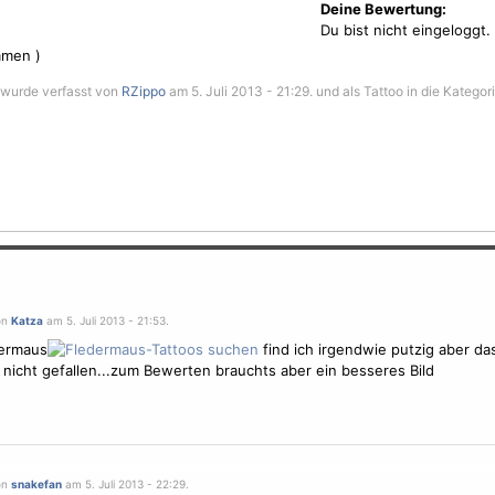
Deine Bewertung:
Du bist nicht eingeloggt.
men )
wurde verfasst von
RZippo
am 5. Juli 2013 - 21:29. und als Tattoo in die Kategor
on
Katza
am 5. Juli 2013 - 21:53.
dermaus
find ich irgendwie putzig aber da
 nicht gefallen...zum Bewerten brauchts aber ein besseres Bild
on
snakefan
am 5. Juli 2013 - 22:29.