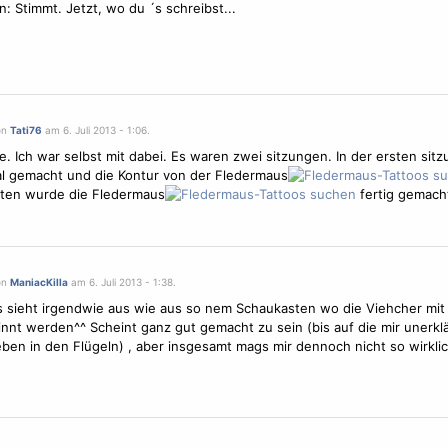
 Stimmt. Jetzt, wo du ´s schreibst...
on
Tati76
am 6. Juli 2013 - 1:06.
e. Ich war selbst mit dabei. Es waren zwei sitzungen. In der ersten sit
l
gemacht und die Kontur von der Fledermaus
iten wurde die Fledermaus
fertig gemach
on
ManiacKilla
am 6. Juli 2013 - 1:38.
 sieht irgendwie aus wie aus so nem Schaukasten wo die Viehcher mit
nnt werden^^ Scheint ganz gut gemacht zu sein (bis auf die mir unerklä
ben in den Flügeln) , aber insgesamt mags mir dennoch nicht so wirkli