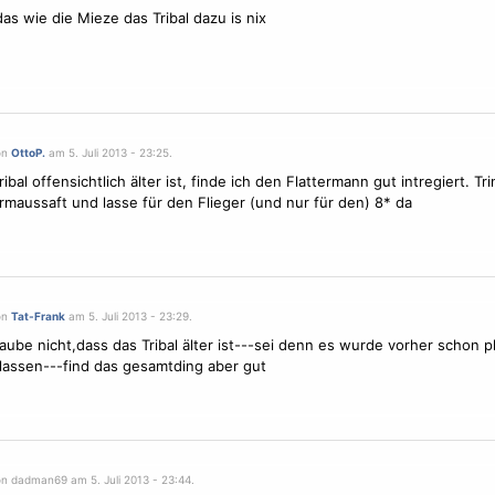
das wie die Mieze das
Tribal
dazu is nix
on
OttoP.
am 5. Juli 2013 - 23:25.
ribal
offensichtlich älter ist, finde ich den Flattermann gut intregiert. Tr
rmaussaft und lasse für den Flieger (und nur für den) 8* da
on
Tat-Frank
am 5. Juli 2013 - 23:29.
aube nicht,dass das
Tribal
älter ist---sei denn es wurde vorher schon pl
assen---find das gesamtding aber gut
on dadman69 am 5. Juli 2013 - 23:44.