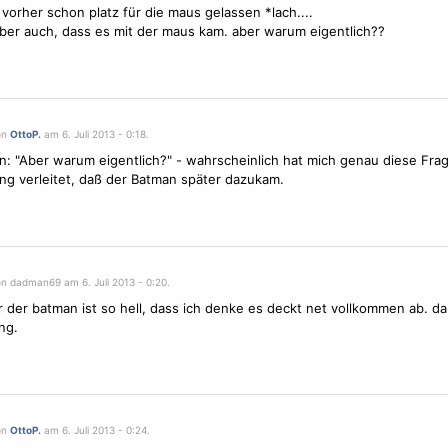
 vorher schon platz für die maus gelassen *lach....
ber auch, dass es mit der maus kam. aber warum eigentlich??
on
OttoP.
am 6. Juli 2013 - 0:18.
 "Aber warum eigentlich?" - wahrscheinlich hat mich genau diese Fra
g verleitet, daß der Batman später dazukam.
on dadman69 am 6. Juli 2013 - 0:20.
er der batman ist so hell, dass ich denke es deckt net vollkommen ab. d
ng.
on
OttoP.
am 6. Juli 2013 - 0:24.