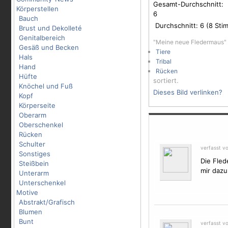
Gesamt-Durchschnitt:
Körperstellen
6
Bauch
Durchschnitt:
6
(
8
Stim
Brust und Dekolleté
Genitalbereich
"Meine neue Fledermaus" 
Gesäß und Becken
Tiere
Hals
Tribal
Hand
Rücken
Hüfte
sortiert.
Knöchel und Fuß
Dieses Bild verlinken?
Kopf
Körperseite
Oberarm
Oberschenkel
Rücken
Schulter
verfasst v
Sonstiges
Die Fle
Steißbein
mir dazu
Unterarm
Unterschenkel
Motive
Abstrakt/Grafisch
Blumen
Bunt
verfasst v