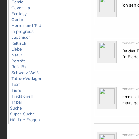
Comic
ich seh 
Cover-Up
Fantasy
Gurke
Horror und Tod
in progress
Japanisch
Keltisch
verfasst v
Liebe
Da das
T
Natur
´n Flede
Porträt
Religiös
Schwarz-Weiß
Tattoo-Vorlagen
Text
verfasst v
Tiere
Traditionell
hmm--gl
Tribal
maus gel
Suche
Super-Suche
Häufige Fragen
verfasst v