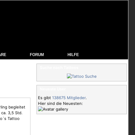
ARE
FORUM
HILFE
Suche nach Tattoos
Neueste User
Es gibt
138675 Mitglieder
.
Hier sind die Neuesten:
ling
begleitet
ca. 3,5 Std.
go`s Tattoo