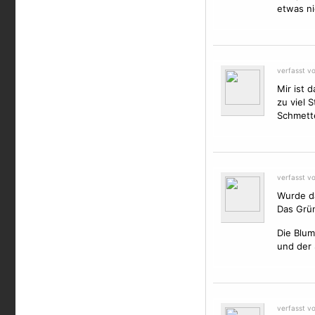
etwas ni
verfasst v
Mir ist 
zu viel 
Schmette
verfasst v
Wurde da
Das Grün
Die
Blu
und der
verfasst v