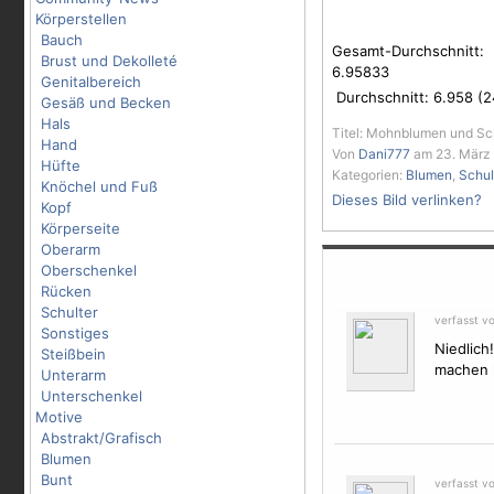
Körperstellen
Bauch
Gesamt-Durchschnitt:
Brust und Dekolleté
6.95833
Genitalbereich
Durchschnitt:
6.958
(
2
Gesäß und Becken
Hals
Titel: Mohnblumen und Sc
Hand
Von
Dani777
am 23. März 
Hüfte
Kategorien:
Blumen
,
Schul
Knöchel und Fuß
Dieses Bild verlinken?
Kopf
Körperseite
Oberarm
Oberschenkel
Rücken
Schulter
verfasst v
Sonstiges
Niedlich
Steißbein
machen l
Unterarm
Unterschenkel
Motive
Abstrakt/Grafisch
Blumen
Bunt
verfasst v