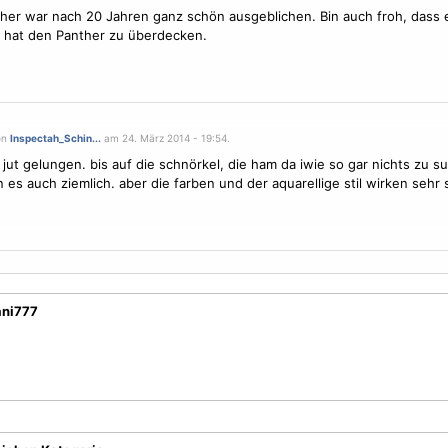
her war nach 20 Jahren ganz schön ausgeblichen. Bin auch froh, dass 
 hat den Panther zu überdecken.
on
Inspectah_Schin...
am 24. März 2014 - 19:54.
s jut gelungen. bis auf die schnörkel, die ham da iwie so gar nichts zu 
 es auch ziemlich. aber die farben und der aquarellige stil wirken seh
ani777