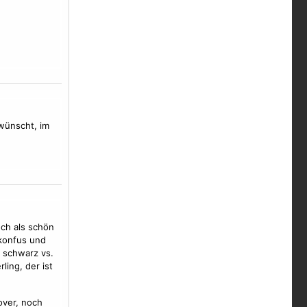
wünscht, im
ch als schön
 konfus und
t schwarz vs.
ling, der ist
over, noch