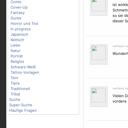
Comic
ist wirk
Cover-Up
Schmette
Fantasy
so sei d
Gurke
dieser S
Horror und Tod
in progress
Japanisch
Keltisch
Liebe
verfasst vo
Natur
Wunderh
Porträt
Religiös
Schwarz-Weiß
Tattoo-Vorlagen
Text
Tiere
Traditionell
verfasst v
Tribal
Vielen D
Suche
vordere
Super-Suche
Häufige Fragen