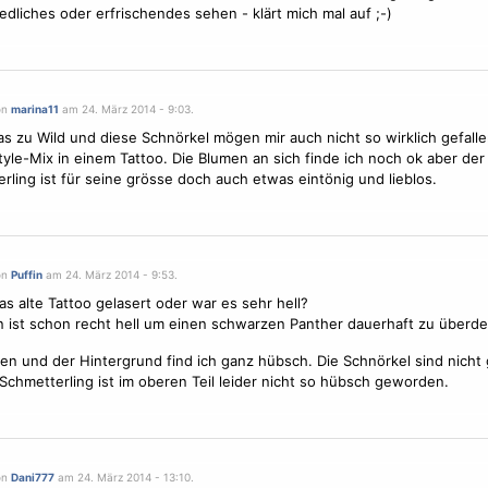
edliches oder erfrischendes sehen - klärt mich mal auf ;-)
on
marina11
am 24. März 2014 - 9:03.
das zu Wild und diese Schnörkel mögen mir auch nicht so wirklich gefallen
Style-Mix in einem Tattoo. Die
Blumen
an sich finde ich noch ok aber der
rling
ist für seine grösse doch auch etwas eintönig und lieblos.
on
Puffin
am 24. März 2014 - 9:53.
s alte Tattoo ge
laser
t oder war es sehr hell?
 ist schon recht hell um einen schwarzen Panther dauerhaft zu überd
men
und der Hintergrund find ich ganz hübsch. Die Schnörkel sind nicht
Schmetterling
ist im oberen Teil leider nicht so hübsch geworden.
on
Dani777
am 24. März 2014 - 13:10.