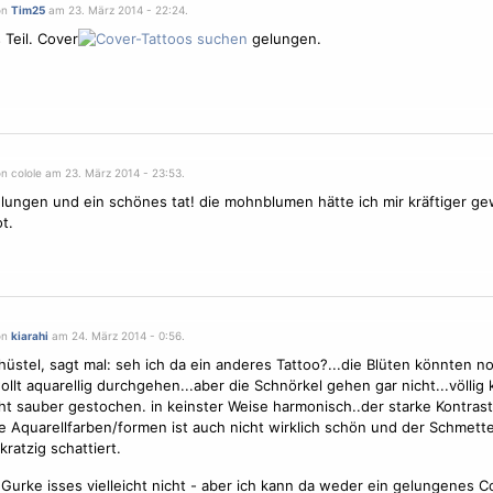
on
Tim25
am 23. März 2014 - 22:24.
 Teil. Cover
gelungen.
n colole am 23. März 2014 - 23:53.
lungen und ein schönes tat! die mohnblumen hätte ich mir kräftiger ge
t.
on
kiarahi
am 24. März 2014 - 0:56.
üstel, sagt mal: seh ich da ein anderes Tattoo?...die
Blüten
könnten no
llt aquarellig durchgehen...aber die Schnörkel gehen gar nicht...völlig
ht sauber gestochen. in keinster Weise harmonisch..der starke Kontras
ge Aquarellfarben/formen ist auch nicht wirklich schön und der Schmetter
kratzig schattiert.
 Gurke isses vielleicht nicht - aber ich kann da weder ein gelungenes C