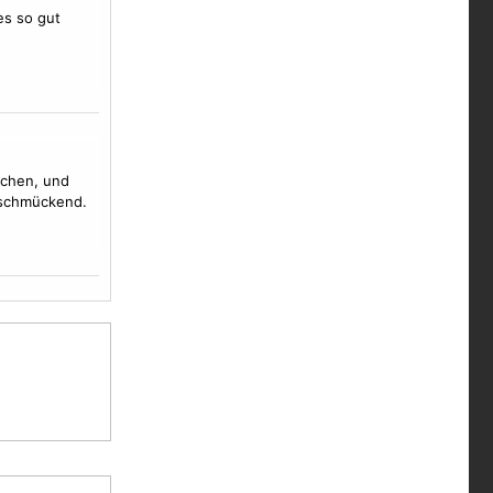
es so gut
suchen, und
r schmückend.