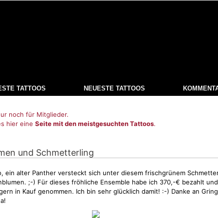
ESTE TATTOOS
NEUESTE TATTOOS
KOMMENT
ur noch für Mitglieder.
es hier eine
Seite mit den meistgesuchten Tattoos
.
men und Schmetterling
o, ein alter Panther versteckt sich unter diesem frischgrünem
Schmetter
lumen. ;-) Für dieses fröhliche Ensemble habe ich 370,-€ bezahlt und 
gern in Kauf genommen. Ich bin sehr glücklich damit! :-) Danke an Grin
a!