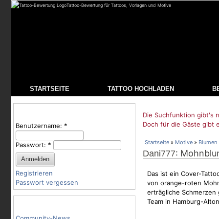
Tattoo-Bewertung für Tattoos, Vorlagen und Motive
STARTSEITE
TATTOO HOCHLADEN
B
Benutzeranmeldung
Die Suchfunktion gibt's n
Doch für die Gäste gibt 
Benutzername:
*
Startseite
»
Motive
»
Blumen
Passwort:
*
: Mohnblu
Dani777
Registrieren
Das ist ein Cover-Tatto
Passwort vergessen
von orange-roten Mohnb
erträgliche
Schmerzen
Team in Hamburg-Alton
Tattoo-Kategorien
Community-News