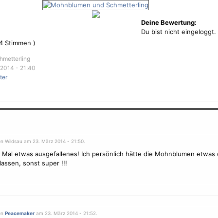
Deine Bewertung:
Du bist nicht eingeloggt.
4
Stimmen )
hmetterling
2014 - 21:40
ter
on Wildsau am 23. März 2014 - 21:50.
! Mal etwas ausgefallenes! Ich persönlich hätte die Mohnblumen etwas 
assen, sonst super !!!
on
Peacemaker
am 23. März 2014 - 21:52.