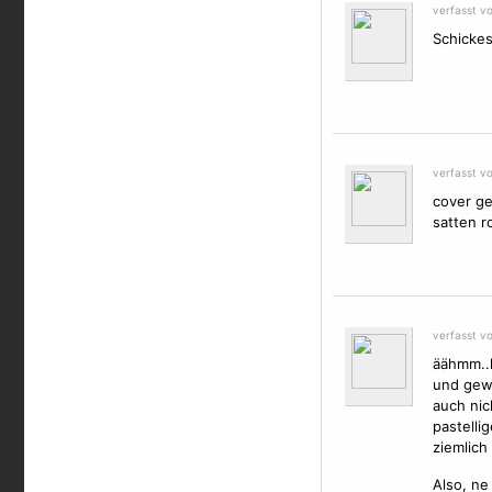
verfasst v
Schickes
verfasst vo
cover ge
satten ro
verfasst v
äähmm..h
und gewo
auch nic
pastelli
ziemlich 
Also, ne