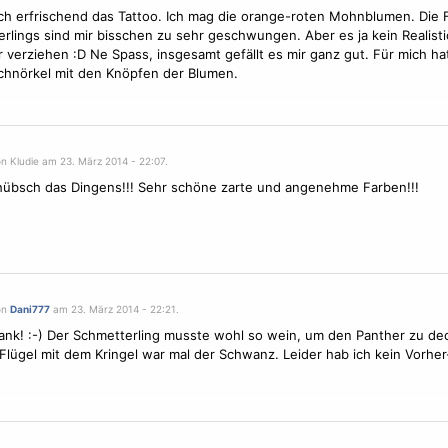
lich erfrischend das Tattoo. Ich mag die orange-roten Mohnblumen. Die
rlings sind mir bisschen zu sehr geschwungen. Aber es ja kein Realist
ir verziehen :D Ne Spass, insgesamt gefällt es mir ganz gut. Für mich hat
chnörkel mit den Knöpfen der
Blumen
.
n Kludie am 23. März 2014 - 22:07.
übsch das Dingens!!! Sehr schöne zarte und angenehme Farben!!!
on
Dani777
am 23. März 2014 - 22:21.
ank! :-) Der
Schmetterling
musste wohl so wein, um den Panther zu de
Flügel
mit dem Kringel war mal der Schwanz. Leider hab ich kein Vorher