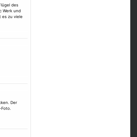
Flügel
des
ic Werk und
 es zu viele
cken. Der
-Foto.