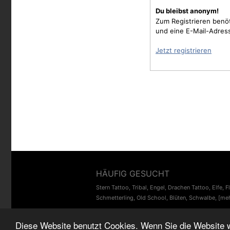
Du bleibst anonym!
Zum Registrieren benö
und eine E-Mail-Adres
Jetzt registrieren
HÄUFIG GESUCHT
Stern Tattoo
,
Tribal
,
Engel
,
Drachen Tattoo
,
Elfe
,
F
Schmetterling
,
Old School
,
Blüten
,
Schwalbe
,
[meh
Diese Website benutzt Cookies. Wenn Sie die Website 