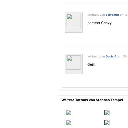
verfasst von
selvskutt
am 3. 
hammer Chevy
verfasst von
Denis A.
am 30. 
Geil!!!
Weitere Tattoos von Stephan Tempel