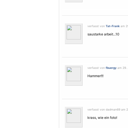
verfasst von
Tat-Frank
am 29
saustarke arbeit...10
verfasst von
fbuergy
am 29. 
Hammer!!!
verfasst von dadman69 am 29
krass, wie ein foto!