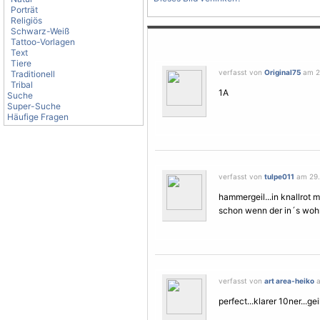
Porträt
Religiös
Schwarz-Weiß
Tattoo-Vorlagen
Text
Tiere
verfasst von
Original75
am 29
Traditionell
Tribal
1A
Suche
Super-Suche
Häufige Fragen
verfasst von
tulpe011
am 29.
hammergeil...in knallrot m
schon wenn der in´s wohn
verfasst von
art area-heiko
a
perfect...klarer 10ner...geil