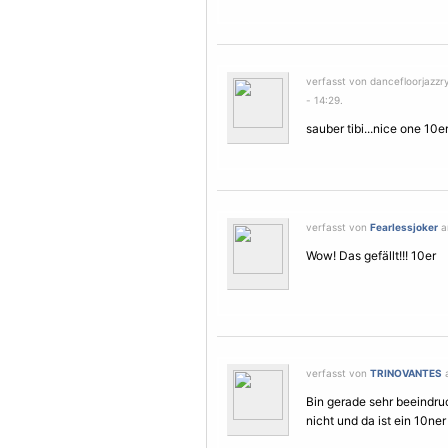
verfasst von dancefloorjazz
- 14:29.
sauber tibi...nice one 10e
verfasst von
Fearlessjoker
a
Wow! Das gefällt!!! 10er
verfasst von
TRINOVANTES
a
Bin gerade sehr beeindruc
nicht und da ist ein 10ner