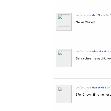
verfasst von
Matt22
am 24. S
Geiler Chevy!
verfasst von
WiesnGaudi
am 
Sehr scheen jemacht.. vor
verfasst von
ManiacKilla
am 
57er Chevy. Eins meiner 