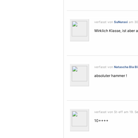
verfasst von
SuNuraxi
am 30.
Wirklich Klasse, ist aber a
verfasst von
Natascha Bla Bl
absoluter hammer !
verfasst von St-eff am 19. S
10++++