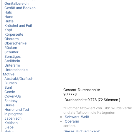
Genitalbereich
Gesäß und Becken
Hals
Hand
Hüfte
Knöchel und Fuß
Kopf
Körperseite
Oberarm
Oberschenkel
Rücken
Schulter
Sonstiges
Steißbein
Unterarm
Unterschenkel
Motive
Abstrakt/Grafisch
Blumen
Bunt
Gesamt-Durchschnitt:
Comic
9.77778
Cover-Up
Durchschnitt:
9.778
(
72
Stimmen )
Fantasy
Gurke
"Oldtimer, tätowiert von Tibi" wurde verf
Horror und Tod
und als Tattoo in die Kategorien
in progress
Schwarz-Weiß
Japanisch
Oberarm
Keltisch
sortiert.
Liebe
Dieses Bild verlinken?
Natur