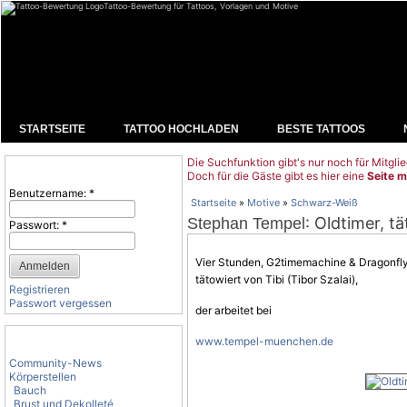
Tattoo-Bewertung für Tattoos, Vorlagen und Motive
STARTSEITE
TATTOO HOCHLADEN
BESTE TATTOOS
Die Suchfunktion gibt's nur noch für Mitglie
Benutzeranmeldung
Doch für die Gäste gibt es hier eine
Seite m
Benutzername:
*
Startseite
»
Motive
»
Schwarz-Weiß
: Oldtimer, t
Stephan Tempel
Passwort:
*
Vier Stunden, G2timemachine & Dragonfly
tätowiert von Tibi (Tibor Szalai),
Registrieren
Passwort vergessen
der arbeitet bei
Tattoo-Kategorien
www.tempel-muenchen.de
Community-News
Körperstellen
Bauch
Brust und Dekolleté