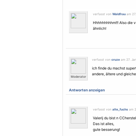
verfasst von
Waldfrau
am 27.
Hhhhhhhhhm!!! Also die v
ähnlich!
verfasst von
cruze
am 27. Jan
ich finde du machst supert
andere, ältere und gleiche
Moderator
Antworten anzeigen
verfasst von
alte_fuchs
am 27
Valerij du bist n CCherstel
Das ist alles,
gute besserung!