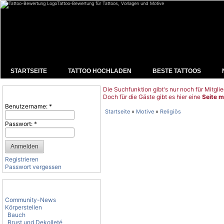
Tattoo-Bewertung für Tattoos, Vorlagen und Motive
STARTSEITE
TATTOO HOCHLADEN
BESTE TATTOOS
Die Suchfunktion gibt's nur noch für Mitglie
Benutzeranmeldung
Doch für die Gäste gibt es hier eine
Seite m
Benutzername:
*
Startseite
»
Motive
»
Religiös
Passwort:
*
Registrieren
Passwort vergessen
Tattoo-Kategorien
Community-News
Körperstellen
Bauch
Brust und Dekolleté