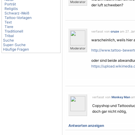
Moderator
Porträt
der luft schweben?
Religiös
Schwarz-Weiß
Tattoo-Vorlagen
Text
Tiere
Traditionell
verfasst von
cruze
am 27. Jan
Tribal
warscheinlich, weils hier au
Suche
Super-Suche
Moderator
Häufige Fragen
http://www.tattoo-bewert
oder sind beide abwandlu
https://upload.wikimedia.o
verfasst von
Monkey Man
am 
Copyshop und Tattoostudi
doch gar nicht nötig,
Antworten anzeigen