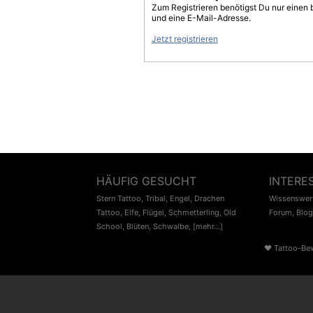
Zum Registrieren benötigst Du nur einen
und eine E-Mail-Adresse.
Jetzt registrieren
HÄUFIG GESUCHT
INTERE
Stern Tattoo
,
Tribal
,
Engel
,
Drachen
Wissenswert
Tattoo
,
Elfe
,
Flügel
,
Schmetterling
,
Old
Forum
,
Blog
School
,
Blüten
,
Schwalbe
,
[mehr...]
♥
Tattoo-Be