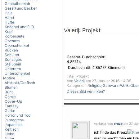
Genitalbereich
Gesäß und Becken
Hals
Hand
Hüfte
Knöchel und Fuß
: Projekt
Valerij
Kopf
Körperseite
Oberarm
Oberschenkel
Rücken
Schulter
Gesamt-Durchschnitt:
Sonstiges
4.85714
Steißbein
Durchschnitt:
4.857
(
7
Stimmen )
Unterarm
Unterschenkel
Titel: Projekt
Motive
Von
Valerij
am 27. Januar 2016 - 4:35
Abstrakt/Grafisch
Kategorien:
Religiös
,
Schwarz-Weiß
,
Ober
Blumen
Dieses Bild verlinken?
Bunt
Comic
Cover-Up
Fantasy
Gurke
Horror und Tod
in progress
verfasst von
cruze
am 27. Jan
Japanisch
Keltisch
ich finde das Kreuz
Liebe
warum macht man ein kreu
Natur