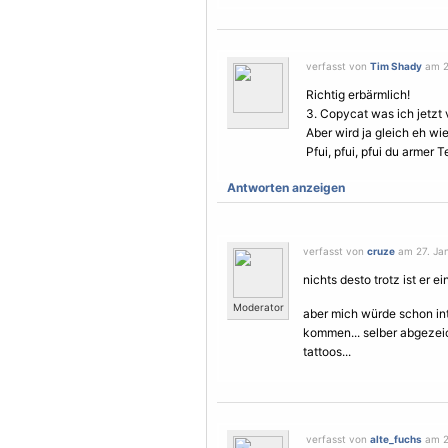
verfasst von
Tim Shady
am 27
Richtig erbärmlich!
3. Copycat was ich jetzt 
Aber wird ja gleich eh wi
Pfui, pfui, pfui du armer T
Antworten anzeigen
verfasst von
cruze
am 27. Jan
nichts desto trotz ist er ei
Moderator
aber mich würde schon in
kommen... selber abgezei
tattoos...
verfasst von
alte_fuchs
am 27