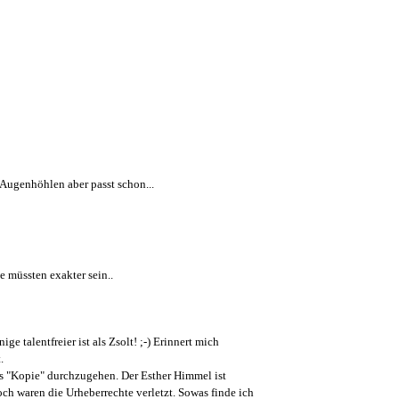
r Augenhöhlen aber passt schon...
ie müssten exakter sein..
ge talentfreier ist als Zsolt! ;-) Erinnert mich
.
als "Kopie" durchzugehen. Der Esther Himmel ist
h waren die Urheberrechte verletzt. Sowas finde ich