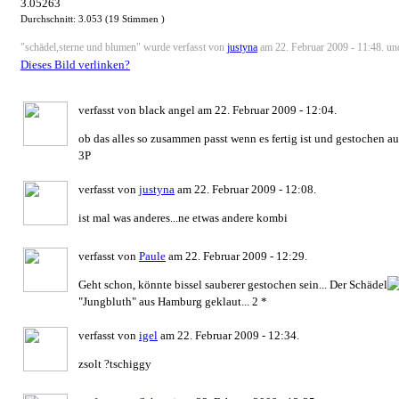
3.05263
Durchschnitt:
3.053
(
19
Stimmen )
"schädel,sterne und blumen" wurde verfasst von
justyna
am 22. Februar 2009 - 11:48. und
Dieses Bild verlinken?
verfasst von black angel am 22. Februar 2009 - 12:04.
ob das alles so zusammen passt wenn es fertig ist und gestochen a
3P
verfasst von
justyna
am 22. Februar 2009 - 12:08.
ist mal was anderes...ne etwas andere kombi
verfasst von
Paule
am 22. Februar 2009 - 12:29.
Geht schon, könnte bissel sauberer gestochen sein... Der Schädel
"Jungbluth" aus Hamburg geklaut... 2 *
verfasst von
igel
am 22. Februar 2009 - 12:34.
zsolt ?tschiggy