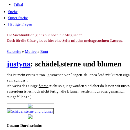
Tribal
Suche
Super-Suche
Häufige Fragen
Die Suchfunktion gibt's nur noch für Mitglieder.
Doch für die Gäste gibt es hier eine
Seite mit den meistgesuchten Tattoos
.
Startseite
»
Motive
»
Bunt
justyna
: schädel,sterne und blumen
das ist mein erstes tattoo...gestochen vor 2 tagen..dauer ca 3std mit kurzen zi
zum schluss...
ich weiss das einige
Sterne
nicht so gut geworden sind aber da lassen wir uns n
ausserdem ist es noch nicht fertig...die
Blumen
werden noch rosa gemacht...
mir gefällt es :-)
Gesamt-Durchschnitt: