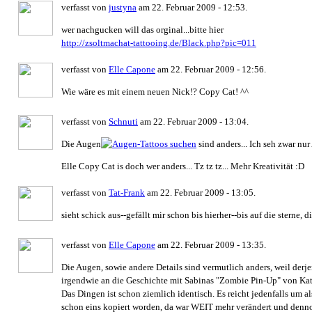
verfasst von
justyna
am 22. Februar 2009 - 12:53.
wer nachgucken will das orginal...bitte hier
http://zsoltmachat-tattooing.de/Black.php?pic=011
verfasst von
Elle Capone
am 22. Februar 2009 - 12:56.
Wie wäre es mit einem neuen Nick!? Copy Cat! ^^
verfasst von
Schnuti
am 22. Februar 2009 - 13:04.
Die Augen
sind anders... Ich seh zwar nu
Elle Copy Cat is doch wer anders... Tz tz tz... Mehr Kreativität :D
verfasst von
Tat-Frank
am 22. Februar 2009 - 13:05.
sieht schick aus--gefällt mir schon bis hierher--bis auf die sterne, d
verfasst von
Elle Capone
am 22. Februar 2009 - 13:35.
Die Augen, sowie andere Details sind vermutlich anders, weil derjeni
irgendwie an die Geschichte mit Sabinas "Zombie Pin-Up" von Kat
Das Dingen ist schon ziemlich identisch. Es reicht jedenfalls um 
schon eins kopiert worden, da war WEIT mehr verändert und dennoc