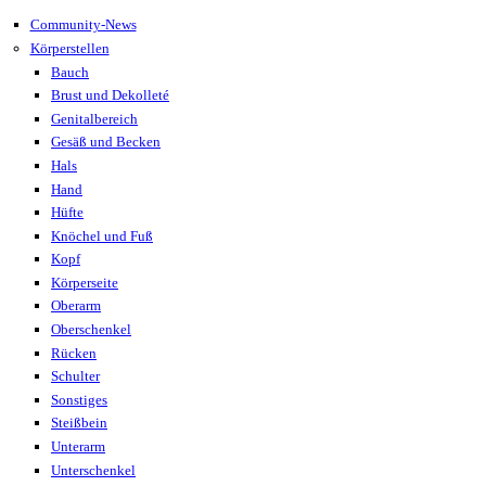
Community-News
Körperstellen
Bauch
Brust und Dekolleté
Genitalbereich
Gesäß und Becken
Hals
Hand
Hüfte
Knöchel und Fuß
Kopf
Körperseite
Oberarm
Oberschenkel
Rücken
Schulter
Sonstiges
Steißbein
Unterarm
Unterschenkel