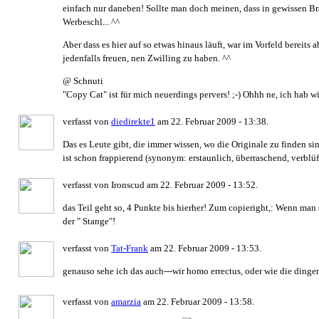
einfach nur daneben! Sollte man doch meinen, dass in gewissen Bra
Werbeschl... ^^
Aber dass es hier auf so etwas hinaus läuft, war im Vorfeld bereits 
jedenfalls freuen, nen Zwilling zu haben. ^^
@ Schnuti
"Copy Cat" ist für mich neuerdings pervers! ;-) Ohhh ne, ich hab wi
verfasst von
diedirekte1
am 22. Februar 2009 - 13:38.
Das es Leute gibt, die immer wissen, wo die Originale zu finden sin
ist schon frappierend (synonym: erstaunlich, überraschend, verblüf
verfasst von Ironscud am 22. Februar 2009 - 13:52.
das Teil geht so, 4 Punkte bis hierher! Zum copieright,: Wenn man s
der " Stange"!
verfasst von
Tat-Frank
am 22. Februar 2009 - 13:53.
genauso sehe ich das auch---wir homo errectus, oder wie die dinger h
verfasst von
amarzia
am 22. Februar 2009 - 13:58.