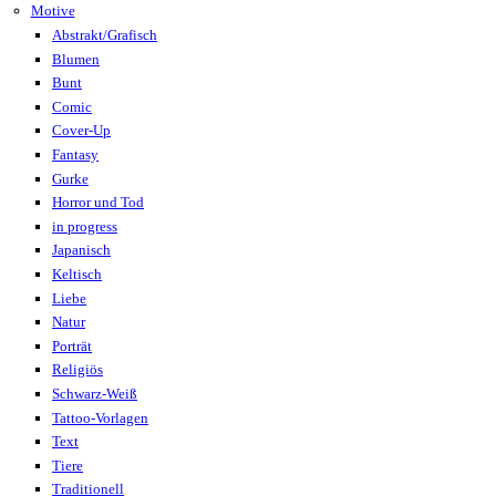
Motive
Abstrakt/Grafisch
Blumen
Bunt
Comic
Cover-Up
Fantasy
Gurke
Horror und Tod
in progress
Japanisch
Keltisch
Liebe
Natur
Porträt
Religiös
Schwarz-Weiß
Tattoo-Vorlagen
Text
Tiere
Traditionell