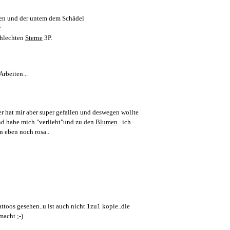
ten und der untem dem Schädel
.
chlechten
Sterne
3P.
rbeiten...
er hat mir aber super gefallen und deswegen wollte
 und habe mich "verliebt"und zu den
Blumen
...ich
n eben noch rosa..
ttoos gesehen..u ist auch nicht 1zu1 kopie..die
acht ;-)