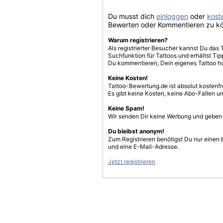
Du musst dich
einloggen
oder
koste
Bewerten oder Kommentieren zu k
Warum registrieren?
Als registrierter Besucher kannst Du das 
Suchfunktion für Tattoos und erhältst T
Du kommentieren, Dein eigenes Tattoo h
Keine Kosten!
Tattoo-Bewertung.de ist absolut kostenf
Es gibt keine Kosten, keine Abo-Fallen u
Keine Spam!
Wir senden Dir keine Werbung und geben D
Du bleibst anonym!
Zum Registrieren benötigst Du nur einen
und eine E-Mail-Adresse.
Jetzt registrieren