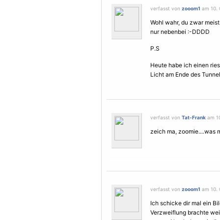
verfasst von
zooom1
am 10. 
Wohl wahr, du zwar meist
nur nebenbei :-DDDD
P.S
Heute habe ich einen rie
Licht am Ende des Tunnels..
verfasst von
Tat-Frank
am 10
zeich ma, zoomie....was m
verfasst von
zooom1
am 10. 
Ich schicke dir mal ein Bi
Verzweiflung brachte wei