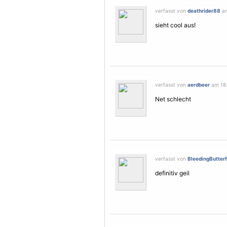
verfasst von
deathrider88
am
sieht cool aus!
verfasst von
aerdbeer
am 18.
Net schlecht
verfasst von
BleedingButterf
definitiv geil