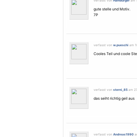
verfasst von
Hamburger
am 1
gute stelle und
Motiv
.
7P
verfasst von
w.pueschi
am 18
Cooles Teil und coole Ste
verfasst von
sterni_85
am 27.
das seiht richtig geil aus
verfasst von
Andreas1990
am