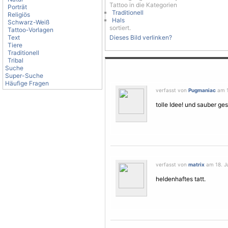
Tattoo in die Kategorien
Porträt
Traditionell
Religiös
Hals
Schwarz-Weiß
sortiert.
Tattoo-Vorlagen
Text
Dieses Bild verlinken?
Tiere
Traditionell
Tribal
Suche
Super-Suche
Häufige Fragen
verfasst von
Pugmaniac
am 1
tolle Idee! und sauber ge
verfasst von
matrix
am 18. Ju
heldenhaftes tatt.