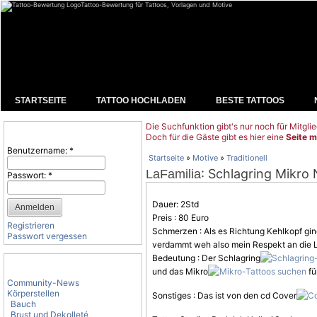
Tattoo-Bewertung für Tattoos, Vorlagen und Motive
STARTSEITE
TATTOO HOCHLADEN
BESTE TATTOOS
Die Suchfunktion gibt's nur noch für Mitglie
Benutzeranmeldung
Doch für die Gäste gibt es hier eine
Seite m
Benutzername:
*
Startseite
»
Motive
»
Traditionell
: Schlagring Mikro
LaFamilia
Passwort:
*
Dauer: 2Std
Preis : 80 Euro
Registrieren
Schmerzen : Als es Richtung Kehlkopf ging
Passwort vergessen
verdammt weh also mein Respekt an die Le
Bedeutung : Der Schlagring
Tattoo-Kategorien
und das Mikro
fü
Community-News
Körperstellen
Sonstiges : Das ist von den cd Cover
Bauch
Brust und Dekolleté