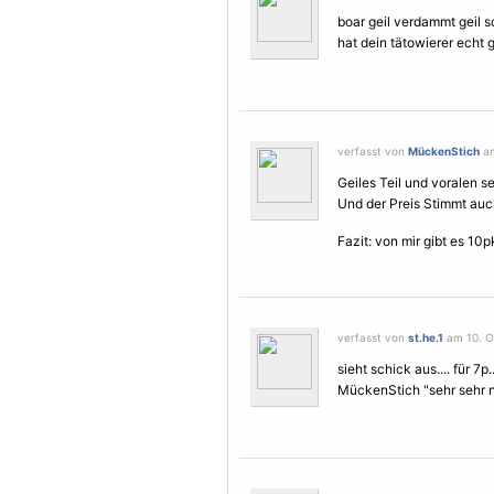
boar geil verdammt geil s
hat dein tätowierer echt 
verfasst von
MückenStich
am
Geiles Teil und voralen 
Und der Preis Stimmt au
Fazit: von mir gibt es 10pk
verfasst von
st.he.1
am 10. Ok
sieht schick aus.... für 7
MückenStich "sehr sehr n