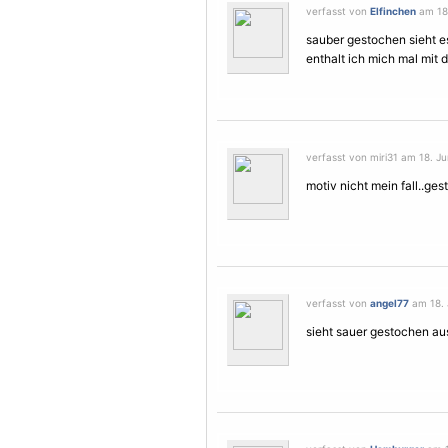
verfasst von
Elfinchen
am 18.
sauber gestochen sieht e
enthalt ich mich mal mit
verfasst von miri31 am 18. Ju
motiv nicht mein fall..ges
verfasst von
angel77
am 18. 
sieht sauer gestochen aus