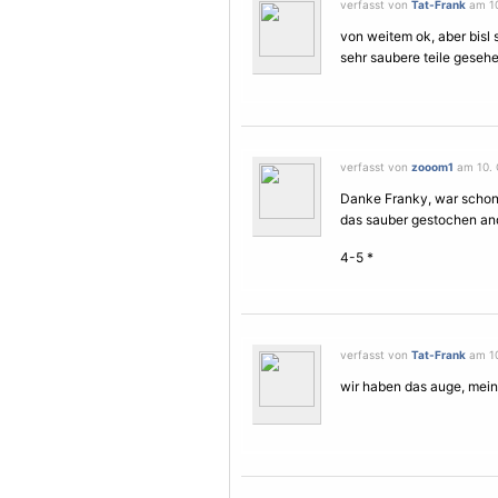
verfasst von
Tat-Frank
am 10
von weitem ok, aber bisl s
sehr saubere teile gesehe
verfasst von
zooom1
am 10. 
Danke Franky, war schon 
das sauber gestochen and
4-5 *
verfasst von
Tat-Frank
am 10
wir haben das auge, mein