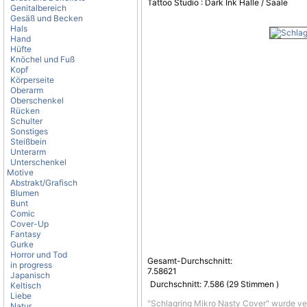
Tattoo Studio : Dark Ink Halle / Saale
Genitalbereich
Gesäß und Becken
Hals
Hand
Hüfte
Knöchel und Fuß
Kopf
Körperseite
Oberarm
Oberschenkel
Rücken
Schulter
Sonstiges
Steißbein
Unterarm
Unterschenkel
Motive
Abstrakt/Grafisch
Blumen
Bunt
Comic
Cover-Up
Fantasy
Gurke
Horror und Tod
Gesamt-Durchschnitt:
in progress
7.58621
Japanisch
Durchschnitt:
7.586
(
29
Stimmen )
Keltisch
Liebe
"Schlagring Mikro Nasty Cover" wurde ve
Natur