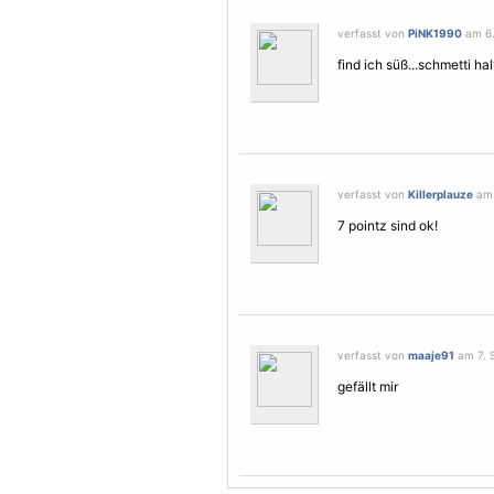
verfasst von
PiNK1990
am 6.
find ich süß...schmetti ha
verfasst von
Killerplauze
am 
7 pointz sind ok!
verfasst von
maaje91
am 7. 
gefällt mir