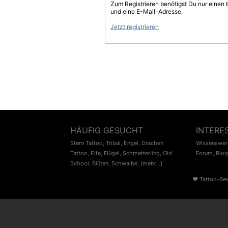
Zum Registrieren benötigst Du nur einen
und eine E-Mail-Adresse.
Jetzt registrieren
HÄUFIG GESUCHT
INTERE
Stern Tattoo
,
Tribal
,
Engel
,
Drachen
Wissenswert
Tattoo
,
Elfe
,
Flügel
,
Schmetterling
,
Old
Forum
,
Blog
School
,
Blüten
,
Schwalbe
,
[mehr...]
♥
Tattoo-Be