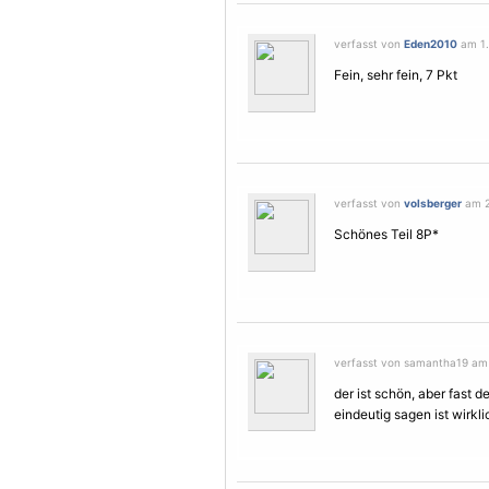
verfasst von
Eden2010
am 1. 
Fein, sehr fein, 7 Pkt
verfasst von
volsberger
am 2.
Schönes Teil 8P*
verfasst von samantha19 am 2
der ist schön, aber fast 
eindeutig sagen ist wirkli