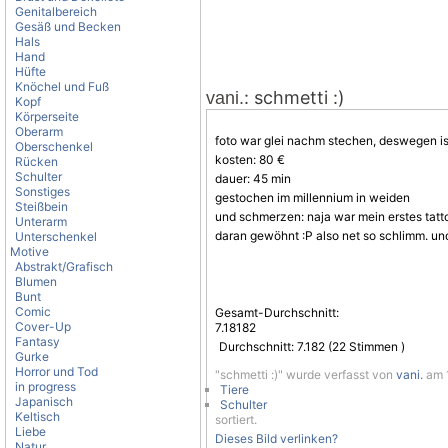
Genitalbereich
Gesäß und Becken
Hals
Hand
Hüfte
Knöchel und Fuß
: schmetti :)
vani.
Kopf
Körperseite
Oberarm
foto war glei nachm stechen, deswegen is n
Oberschenkel
kosten: 80 €
Rücken
Schulter
dauer: 45 min
Sonstiges
gestochen im millennium in weiden
Steißbein
und schmerzen: naja war mein erstes tatto
Unterarm
daran gewöhnt :P also net so schlimm. un
Unterschenkel
Motive
Abstrakt/Grafisch
Blumen
Bunt
Comic
Gesamt-Durchschnitt:
Cover-Up
7.18182
Fantasy
Durchschnitt:
7.182
(
22
Stimmen )
Gurke
Horror und Tod
"schmetti :)" wurde verfasst von
vani.
am 1
in progress
Tiere
Japanisch
Schulter
Keltisch
sortiert.
Liebe
Dieses Bild verlinken?
Natur