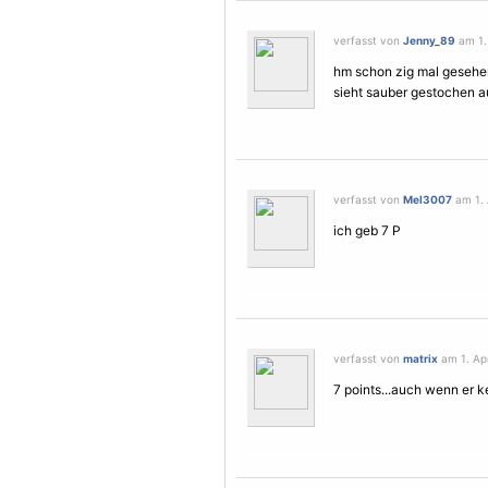
verfasst von
Jenny_89
am 1. 
hm schon zig mal gesehen
sieht sauber gestochen a
verfasst von
Mel3007
am 1. A
ich geb 7 P
verfasst von
matrix
am 1. Apr
7 points...auch wenn er k