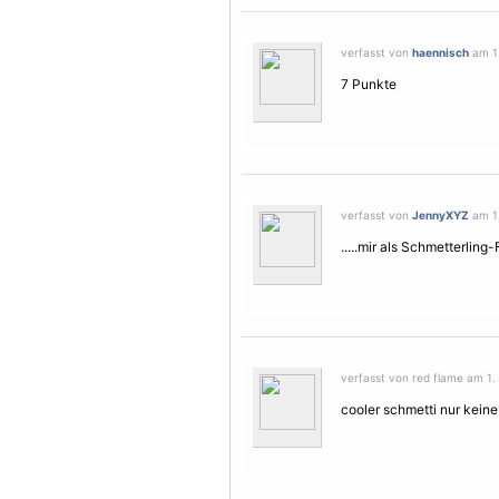
verfasst von
haennisch
am 1.
7 Punkte
verfasst von
JennyXYZ
am 1.
.....mir als Schmetterling-
verfasst von red flame am 1. 
cooler schmetti nur kein