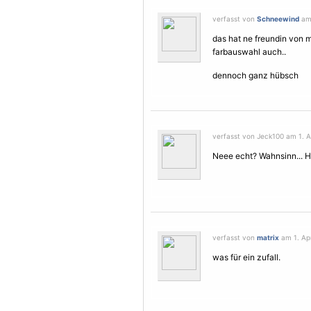
verfasst von
Schneewind
am 
das hat ne freundin von 
farbauswahl auch..
dennoch ganz hübsch
verfasst von Jeck100 am 1. Ap
Neee echt? Wahnsinn... H
verfasst von
matrix
am 1. Apr
was für ein zufall.