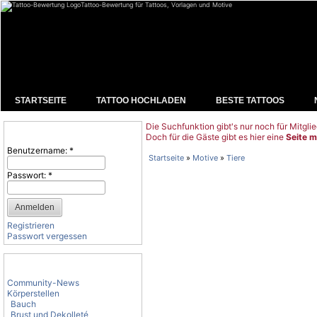
Tattoo-Bewertung für Tattoos, Vorlagen und Motive
STARTSEITE
TATTOO HOCHLADEN
BESTE TATTOOS
Die Suchfunktion gibt's nur noch für Mitglie
Benutzeranmeldung
Doch für die Gäste gibt es hier eine
Seite m
Benutzername:
*
Startseite
»
Motive
»
Tiere
Passwort:
*
Registrieren
Passwort vergessen
Tattoo-Kategorien
Community-News
Körperstellen
Bauch
Brust und Dekolleté