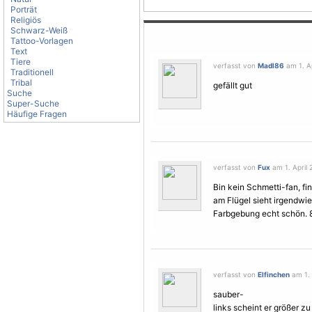
Porträt
Religiös
Schwarz-Weiß
Tattoo-Vorlagen
Text
Tiere
verfasst von
Madl86
am 1. Ap
Traditionell
Tribal
gefällt gut
Suche
Super-Suche
Häufige Fragen
verfasst von
Fux
am 1. April 
Bin kein Schmetti-fan, fi
am
Flügel
sieht irgendwie
Farbgebung echt schön. 
verfasst von
Elfinchen
am 1. 
sauber-
links scheint er größer z