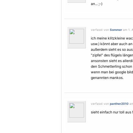
an... ;-)
verfasst von
Sommer
am 1. A
ich meine klitzkleine wac
usw.) könnt aber auch an 
außerdem sieht es so aus,
"zipfel" des flügels länger
ansonsten sieht es allerd
den
Schmetterling
schon ö
wenn man bei google bilde
genannten mankos.
verfasst von
panther2010
am 
sieht einfach nur toll aus !!