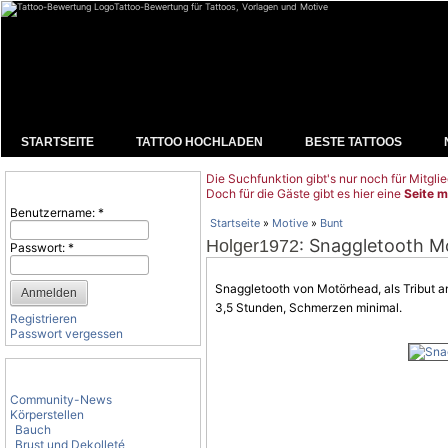
Tattoo-Bewertung für Tattoos, Vorlagen und Motive
STARTSEITE
TATTOO HOCHLADEN
BESTE TATTOOS
Die Suchfunktion gibt's nur noch für Mitglie
Benutzeranmeldung
Doch für die Gäste gibt es hier eine
Seite m
Benutzername:
*
Startseite
»
Motive
»
Bunt
: Snaggletooth 
Holger1972
Passwort:
*
Snaggletooth von Motörhead, als Tribut a
3,5 Stunden,
Schmerzen
minimal.
Registrieren
Passwort vergessen
Tattoo-Kategorien
Community-News
Körperstellen
Bauch
Brust und Dekolleté