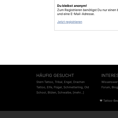
Du bleibst anonym!
Zum Registrieren benötigst Du nur einen
und eine E-Mail-Adresse.
Jetzt registrieren
HÄUFIG GESUCHT
INTERE
Stern Tattoo
,
Tribal
,
Engel
,
Drachen
Wissenswert
Tattoo
,
Elfe
,
Flügel
,
Schmetterling
,
Old
Forum
,
Blog
School
,
Blüten
,
Schwalbe
,
[mehr...]
♥
Tattoo-Be