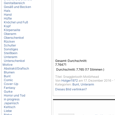
Genitalbereich
Gesäß und Becken
Hals
Hand
Hüfte
Knöchel und Fuß
Kopf
Körperseite
Oberarm
Oberschenkel
Rücken
Schulter
Sonstiges
Steißbein
Unterarm
Unterschenkel
Gesamt-Durchschnitt:
Motive
7.76471
Abstrakt/Grafisch
Durchschnitt:
7.765
(
17
Stimmen )
Blumen
Bunt
Titel: Snaggletooth Motörhead
Comic
Von
Holger1972
am 17. Dezember 2016 - 
Cover-Up
Kategorien:
Bunt
,
Unterarm
Fantasy
Dieses Bild verlinken?
Gurke
Horror und Tod
in progress
Japanisch
Keltisch
Liebe
Natur