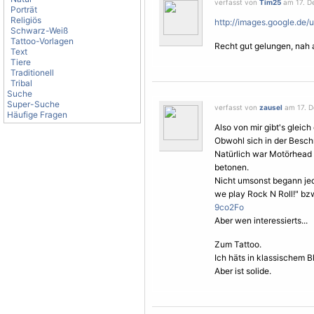
verfasst von
Tim25
am 17. D
Porträt
Religiös
http://images.google.de
Schwarz-Weiß
Tattoo-Vorlagen
Recht gut gelungen, nah 
Text
Tiere
Traditionell
Tribal
Suche
Super-Suche
verfasst von
zausel
am 17. D
Häufige Fragen
Also von mir gibt's gleic
Obwohl sich in der Besch
Natürlich war Motörhead
betonen.
Nicht umsonst begann je
we play Rock N Roll!" bzw
9co2Fo
Aber wen interessierts...
Zum Tattoo.
Ich häts in klassischem 
Aber ist solide.