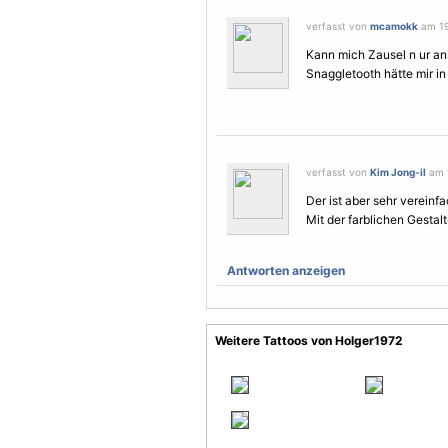
verfasst von
mcamokk
am 19
Kann mich Zausel n ur a
Snaggletooth hätte mir in
verfasst von
Kim Jong-il
am 1
Der ist aber sehr vereinfa
Mit der farblichen Gesta
Antworten anzeigen
Weitere Tattoos von Holger1972