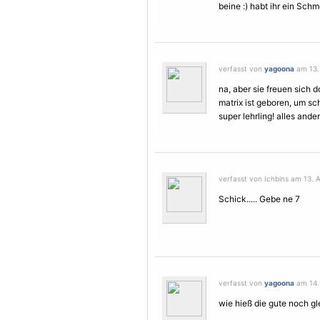
beine :) habt ihr ein
Schme
verfasst von
yagoona
am 13. 
na, aber sie freuen sich d
matrix ist geboren, um sc
super lehrling! alles an
verfasst von Ichbins am 13. A
Schick..... Gebe ne 7
verfasst von
yagoona
am 14. 
wie hieß die gute noch gl