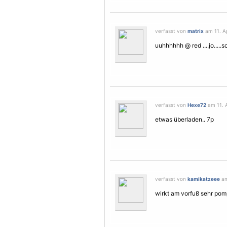
verfasst von
matrix
am 11. Ap
uuhhhhhh @ red ....jo.....s
verfasst von
Hexe72
am 11. A
etwas überladen.. 7p
verfasst von
kamikatzeee
am
wirkt am vorfuß sehr pomp