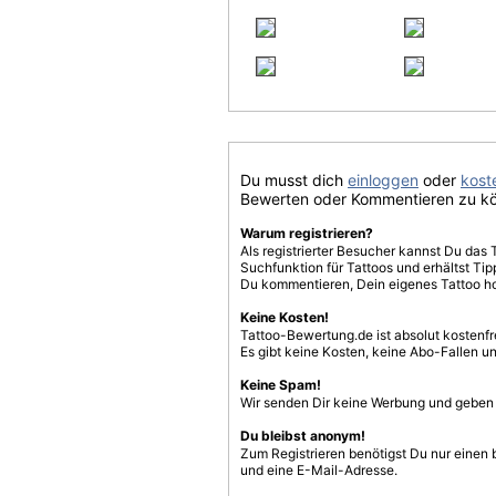
Du musst dich
einloggen
oder
koste
Bewerten oder Kommentieren zu k
Warum registrieren?
Als registrierter Besucher kannst Du das 
Suchfunktion für Tattoos und erhältst T
Du kommentieren, Dein eigenes Tattoo h
Keine Kosten!
Tattoo-Bewertung.de ist absolut kostenf
Es gibt keine Kosten, keine Abo-Fallen u
Keine Spam!
Wir senden Dir keine Werbung und geben D
Du bleibst anonym!
Zum Registrieren benötigst Du nur einen
und eine E-Mail-Adresse.