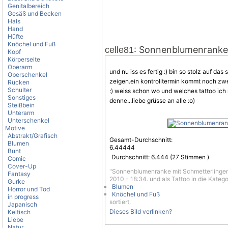
Genitalbereich
Gesäß und Becken
Hals
Hand
Hüfte
Knöchel und Fuß
: Sonnenblumenranke 
celle81
Kopf
Körperseite
Oberarm
und nu iss es fertig :) bin so stolz auf 
Oberschenkel
zeigen.ein kontrolltermin kommt noch zw
Rücken
Schulter
:) weiss schon wo und welches tattoo ich 
Sonstiges
denne...liebe grüsse an alle :o)
Steißbein
Unterarm
Unterschenkel
Motive
Abstrakt/Grafisch
Gesamt-Durchschnitt:
Blumen
6.44444
Bunt
Durchschnitt:
6.444
(
27
Stimmen )
Comic
Cover-Up
"Sonnenblumenranke mit Schmetterlingen 
Fantasy
2010 - 18:34. und als Tattoo in die Katego
Gurke
Blumen
Horror und Tod
Knöchel und Fuß
in progress
sortiert.
Japanisch
Dieses Bild verlinken?
Keltisch
Liebe
Natur