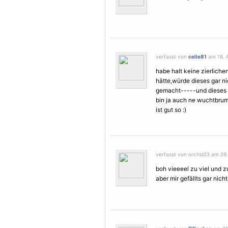
verfasst von
celle81
am 18. A
habe halt keine zierliche
hätte,würde dieses gar ni
gemacht-----und dieses ge
bin ja auch ne wuchtbru
ist gut so :)
verfasst von orchid23 am 29. 
boh vieeeel zu viel und z
aber mir gefällts gar nich