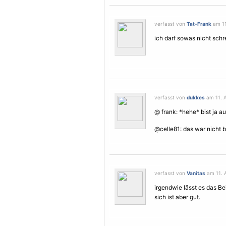
verfasst von
Tat-Frank
am 11.
ich darf sowas nicht schrei
verfasst von
dukkes
am 11. A
@ frank: *hehe* bist ja au
@celle81: das war nicht 
verfasst von
Vanitas
am 11. A
irgendwie lässt es das Be
sich ist aber gut.