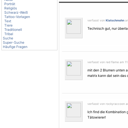
Porträt
Religiös
Schwarz-Weiß
Tattoo-Vorlagen
verfasst von
Klatschmohn
am
Text
Tiere
Technisch gut, nur überl
Traditionell
Tribal
Suche
Super-Suche
Häufige Fragen
verfasst von red flame am 11.
mit den 2
Blumen
unten am
matrix kann dat sein das
verfasst von rockyraccoon am 
Ich find die Kombination 
Tätowierer!