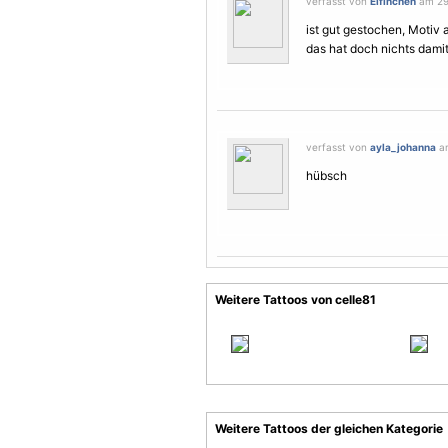
verfasst von
Elfinchen
am 29.
ist gut gestochen,
Motiv
a
das hat doch nichts damit
verfasst von
ayla_johanna
am
hübsch
Weitere Tattoos von celle81
Weitere Tattoos der gleichen Kategorie