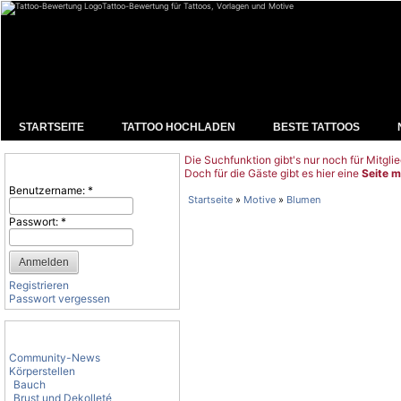
Tattoo-Bewertung für Tattoos, Vorlagen und Motive
STARTSEITE
TATTOO HOCHLADEN
BESTE TATTOOS
Die Suchfunktion gibt's nur noch für Mitglie
Benutzeranmeldung
Doch für die Gäste gibt es hier eine
Seite m
Benutzername:
*
Startseite
»
Motive
»
Blumen
Passwort:
*
Registrieren
Passwort vergessen
Tattoo-Kategorien
Community-News
Körperstellen
Bauch
Brust und Dekolleté