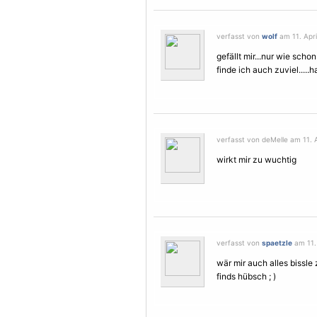
verfasst von
wolf
am 11. Apri
gefällt mir...nur wie sch
finde ich auch zuviel.....
verfasst von deMelle am 11. A
wirkt mir zu wuchtig
verfasst von
spaetzle
am 11. 
wär mir auch alles bissle
finds hübsch ; )