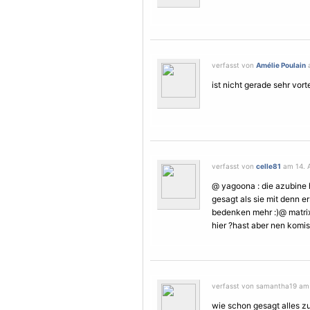
verfasst von
Amélie Poulain
a
ist nicht gerade sehr vort
verfasst von
celle81
am 14. A
@ yagoona : die azubine he
gesagt als sie mit denn er
bedenken mehr :)@ matrix
hier ?hast aber nen komis
verfasst von samantha19 am 1
wie schon gesagt alles z