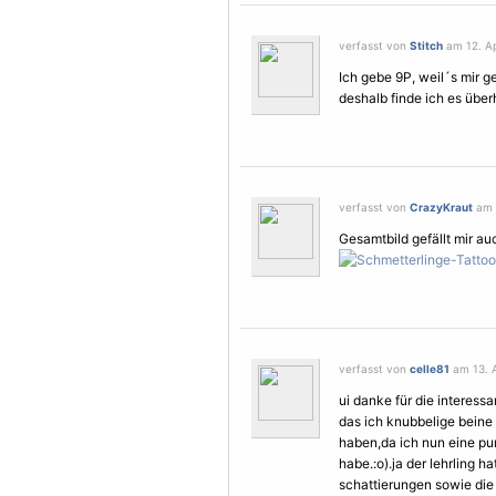
verfasst von
Stitch
am 12. Apr
Ich gebe 9P, weil´s mir ge
deshalb finde ich es über
verfasst von
CrazyKraut
am 1
Gesamtbild gefällt mir au
verfasst von
celle81
am 13. A
ui danke für die interessa
das ich knubbelige beine h
haben,da ich nun eine pu
habe.:o).ja der lehrling 
schattierungen sowie di