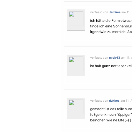
verfasst von
Jemima
am 11. A
ich hätte die Form etwas
finde ich eine Sonnenbl
irgendwie zu morbide. Abe
verfasst von
mick43
am 11. A
ist halt ganz nett aber ke
verfasst von
dukkes
am 11. A
gemacht ist das teile super
fußgelenk noch "üppiger" 
beinchen wie ne
Elfe
;-) )