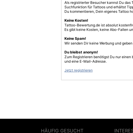
Als registrierter Besucher kannst Du das 
Suchfunktion für Tattoos und erhältst T
Du kommentieren, Dein eigenes Tattoo h
Keine Kosten!
Tattoo-Bewertung.de ist absolut kostenf
Es gibt keine Kosten, keine Abo-Fallen u
Keine Spam!
Wir senden Dir keine Werbung und geben D
Du bleibst anonym!
Zum Registrieren benötigst Du nur einen
und eine E-Mail-Adresse.
Jetzt registrieren
HÄUFIG GESUCHT
INTERE