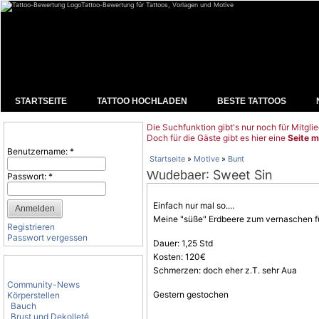
Tattoo-Bewertung für Tattoos, Vorlagen und Motive
STARTSEITE
TATTOO HOCHLADEN
BESTE TATTOOS
Die Suchfunktion gibt's nur noch für Mitglie
Benutzeranmeldung
Doch für die Gäste gibt es hier eine
Seite m
Benutzername:
*
Startseite
»
Motive
»
Bunt
: Sweet Sin
Wudebaer
Passwort:
*
Einfach nur mal so....
Meine "süße" Erdbeere zum vernaschen f
Registrieren
Passwort vergessen
Dauer: 1,25 Std
Kosten: 120€
Tattoo-Kategorien
Schmerzen: doch eher z.T. sehr Aua
Community-News
Gestern gestochen
Körperstellen
Bauch
Brust und Dekolleté