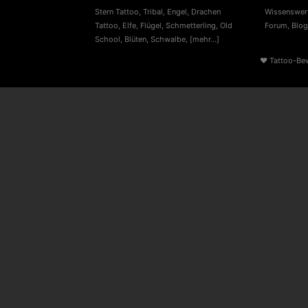
Stern Tattoo
,
Tribal
,
Engel
,
Drachen
Wissenswert
Tattoo
,
Elfe
,
Flügel
,
Schmetterling
,
Old
Forum
,
Blog
School
,
Blüten
,
Schwalbe
,
[mehr...]
♥
Tattoo-Be