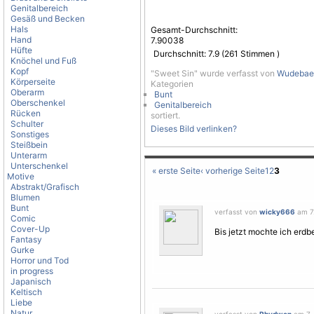
Genitalbereich
Gesäß und Becken
Hals
Gesamt-Durchschnitt:
Hand
7.90038
Hüfte
Durchschnitt:
7.9
(
261
Stimmen )
Knöchel und Fuß
Kopf
"Sweet Sin" wurde verfasst von
Wudebae
Körperseite
Kategorien
Oberarm
Bunt
Oberschenkel
Genitalbereich
Rücken
sortiert.
Schulter
Dieses Bild verlinken?
Sonstiges
Steißbein
Unterarm
Unterschenkel
« erste Seite
‹ vorherige Seite
1
2
3
Motive
Abstrakt/Grafisch
Blumen
Bunt
verfasst von
wicky666
am 7.
Comic
Cover-Up
Bis jetzt mochte ich erdbe
Fantasy
Gurke
Horror und Tod
in progress
Japanisch
Keltisch
Liebe
Natur