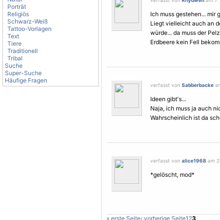
verfasst von
Rhydwen
am 7. 
Porträt
Religiös
Ich muss gestehen... mir g
Schwarz-Weiß
Liegt vielleicht auch an d
Tattoo-Vorlagen
würde... da muss der Pelz
Text
Erdbeere kein Fell bekom
Tiere
Traditionell
Tribal
Suche
Super-Suche
Häufige Fragen
verfasst von
Sabberbacke
am
Ideen gibt's...
Naja, ich muss ja auch ni
Wahrscheinlich ist da sc
verfasst von
alice1968
am 21
*gelöscht, mod*
« erste Seite
‹ vorherige Seite
1
2
3