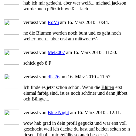
hab ich mir gedacht, aber wer weiß....michael jackson
wurde auch plötzlich weiß.....lach
verfasst von
RoMi
am 16. März 2010 - 0:44.
ne die
Blumen
werden noch bunt und es geht noch
weiter hoch... aber erst am mittwoch^^
verfasst von
Mel3007
am 16. März 2010 - 11:50.
schick geb 8 P
verfasst von
dija76
am 16. März 2010 - 11:57.
Ich finde es jetzt schon schön. Wenn die
Blüten
erst
einmal farbig sind, ist es noch schöner und dann jibbet
och Büngte...
verfasst von
Blue Night
am 16. März 2010 - 12:11.
wow hab grad in dein profil geguckt und war erst voll
geschockt weil ich dachte du hast auf beiden seiten so n
riesen
Tribal
....mir gefällts so auch besser :-)