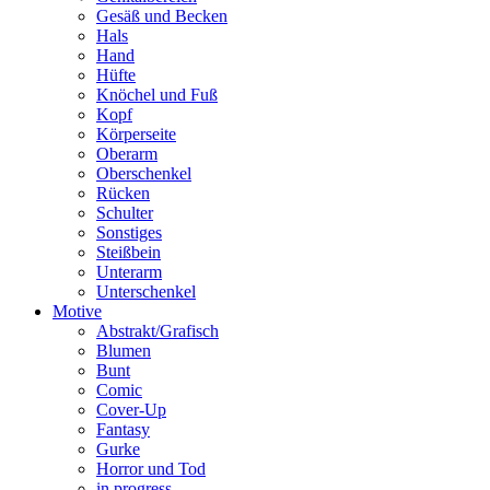
Gesäß und Becken
Hals
Hand
Hüfte
Knöchel und Fuß
Kopf
Körperseite
Oberarm
Oberschenkel
Rücken
Schulter
Sonstiges
Steißbein
Unterarm
Unterschenkel
Motive
Abstrakt/Grafisch
Blumen
Bunt
Comic
Cover-Up
Fantasy
Gurke
Horror und Tod
in progress