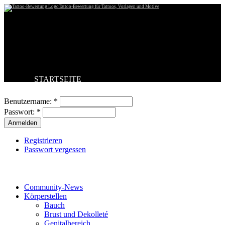
Tattoo-Bewertung für Tattoos, Vorlagen und Motive
STARTSEITE
Benutzeranmeldung
TATTOO HOCHLADEN
BESTE TATTOOS
Benutzername:
*
NEUESTE TATTOOS
Passwort:
*
KOMMENTARE
FORUM
HILFE
Registrieren
Passwort vergessen
Tattoo-Kategorien
Community-News
Körperstellen
Bauch
Brust und Dekolleté
Genitalbereich