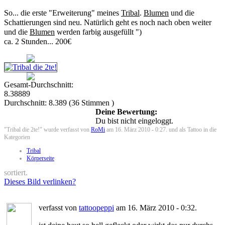
So... die erste "Erweiterung" meines
Tribal
.
Blumen
und die
Schattierungen sind neu. Natürlich geht es noch nach oben weiter
und die
Blumen
werden farbig ausgefüllt ")
ca. 2 Stunden... 200€
Gesamt-Durchschnitt:
8.38889
Durchschnitt:
8.389
(
36
Stimmen )
Deine Bewertung:
Du bist nicht eingeloggt.
"Tribal die 2te!" wurde verfasst von
RoMi
am 16. März 2010 - 0:27. und als Tattoo in die
Kategorien
Tribal
Körperseite
sortiert.
Dieses Bild verlinken?
verfasst von
tattoopeppi
am 16. März 2010 - 0:32.