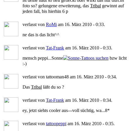
ist deine haut so hell gefleckt oder wirkt das nur durchs
foto so? gelungene erweiterung, das
Tribal
gewinnt auf
jeden fall, bis hierhin 6 p
verfasst von
RoMi
am 16. März 2010 - 0:33.
ne das is das licht^^
verfasst von
Tat-Frank
am 16. März 2010 - 0:33.
mensch peppi...Sonne
bzw licht
:-)
verfasst von tattooman48 am 16. März 2010 - 0:34.
Das
Tribal
läßt du so ?
verfasst von
Tat-Frank
am 16. März 2010 - 0:34.
ey, jetzt siehts cooler aus---voll süchtig, wa...8*
verfasst von
tattoopeppi
am 16. März 2010 - 0:35.