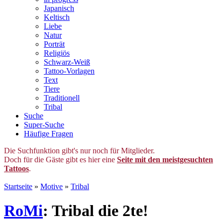
Japanisch
Keltisch
Liebe
Natur
Porträt
Religiös
Schwarz-Weiß
Tattoo-Vorlagen
Text
Tiere
Traditionell
Tribal
Suche
Super-Suche
Häufige Fragen
Die Suchfunktion gibt's nur noch für Mitglieder.
Doch für die Gäste gibt es hier eine
Seite mit den meistgesuchten
Tattoos
.
Startseite
»
Motive
»
Tribal
RoMi
: Tribal die 2te!