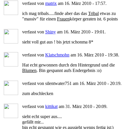
verfasst von
matrix
am 16. März 2010 - 17:57.
ich mag tribals.....finde aber das das
Tribal
etwas zu
"massiv" für einen
Frauen
körper geraten ist. 6 points
verfasst von
Shiny
am 16. März 2010 - 19:01.
sieht voll gut aus ! bis jetzt schonma 8*
verfasst von
Klatschmohn
am 16. März 2010 - 19:38.
Hat echt gewonnen durch den Hintergrund und die
Blumen
. Bin gespannt aufs Endergebnis :o)
verfasst von silentwater751 am 16. März 2010 - 20:19.
zum abschlecken
verfasst von
kittikat
am 31. März 2010 - 20:09.
sieht echt super aus....
gefällt mir...
bin echt gespannt wie es aussieht wenns fertig ist:)