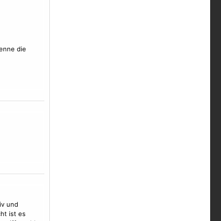
kenne die
iv und
t ist es