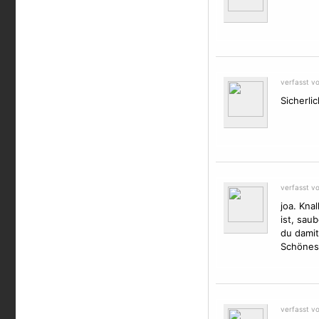
verfasst v
Sicherli
verfasst v
joa. Kna
ist, sau
du damit
Schönes
verfasst v