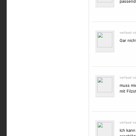
passende
verfasst v
Gar nich
verfasst v
muss mic
mit Filz
verfasst v
Ich kann