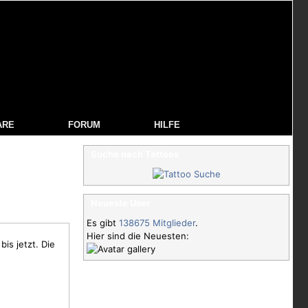
ARE
FORUM
HILFE
Suche nach Tattoos
Neueste User
Es gibt
138675 Mitglieder
.
Hier sind die Neuesten:
is jetzt. Die