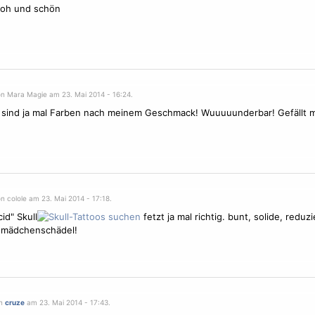
roh und schön
on Mara Magie am 23. Mai 2014 - 16:24.
s sind ja mal Farben nach meinem Geschmack! Wuuuuunderbar! Gefällt mi
n colole am 23. Mai 2014 - 17:18.
id" Skull
fetzt ja mal richtig. bunt, solide, reduzi
 mädchenschädel!
on
cruze
am 23. Mai 2014 - 17:43.