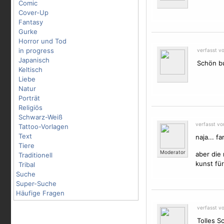
Comic
Cover-Up
Fantasy
Gurke
Horror und Tod
in progress
verfasst v
Japanisch
Schön bu
Keltisch
Liebe
Natur
Porträt
Religiös
Schwarz-Weiß
verfasst v
Tattoo-Vorlagen
Text
naja... fa
Tiere
Moderator
aber die 
Traditionell
kunst für
Tribal
Suche
Super-Suche
Häufige Fragen
verfasst vo
Tolles S