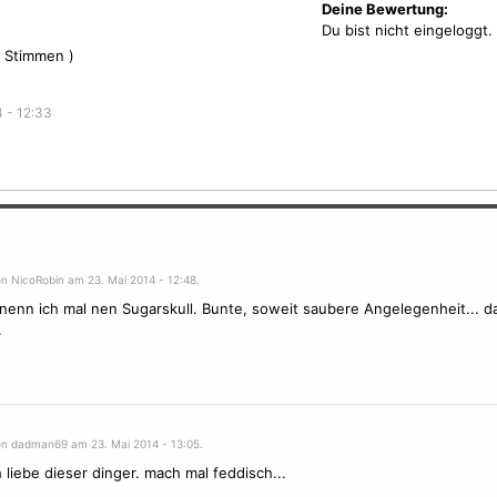
Deine Bewertung:
Du bist nicht eingeloggt.
Stimmen )
 - 12:33
on NicoRobin am 23. Mai 2014 - 12:48.
 nenn ich mal nen Sugarskull. Bunte, soweit saubere Angelegenheit... d
.
on dadman69 am 23. Mai 2014 - 13:05.
h liebe dieser dinger. mach mal feddisch...