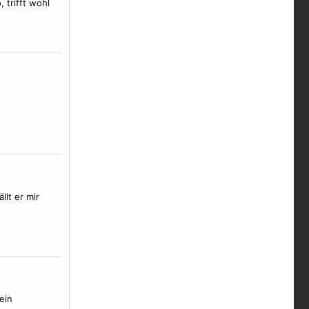
 trifft wohl
llt er mir
ein