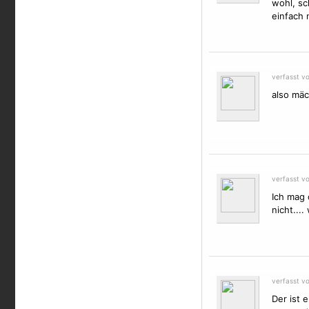
wohl, sc
einfach 
verfasst v
also mäc
verfasst v
Ich mag 
nicht...
verfasst v
Der ist 