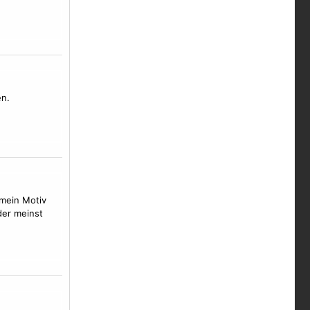
en.
 mein
Motiv
der meinst