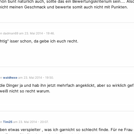
hön bunt natürlich auch, sollte das ein Bewertungskriterium sein.... Also,
nicht meinen Geschmack und bewerte somit auch nicht mit Punkten.
on dadman69 am 23. Mai 2014 - 19:46.
htig" isser schon, da gebe ich euch recht.
on
waldhexe
am 23. Mai 2014 - 19:50.
die Dinger ja und hab ihn jetzt mehrfach angeklickt, aber so wirklich gefä
. weiß nicht so recht warum.
on
Tim25
am 23. Mai 2014 - 20:07.
eben etwas verspielter , was ich garnicht so schlecht finde. Für ne Frau 