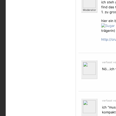
ich steh 
find das t
Moderator
1. zu gro
hier ein 
trägerin)
http://cr
verfasst vo
Nö...ich
verfasst v
ich "mus
kompakt.