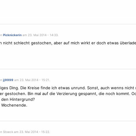
on
Picknickerin
am 23. Mai 2014 - 14:33.
ch nicht schlecht gestochen, aber auf mich wirkt er doch etwas überlad
on
jj9999
am 23. Mai 2014 - 15:21.
lliges Ding. Die Kreise finde ich etwas unrund. Sonst, auch wenns nicht
ber gestochen. Bin mal auf die Verzierung gespannt, die noch kommt. O
 den Hintergrund?
 Wochenende.
on Stoeck am 23. Mai 2014 - 15:22.