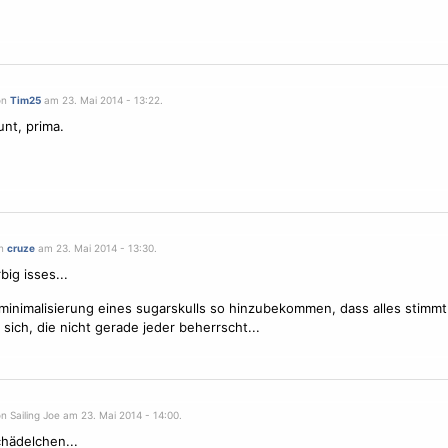
on
Tim25
am 23. Mai 2014 - 13:22.
nt, prima.
on
cruze
am 23. Mai 2014 - 13:30.
rbig isses...
minimalisierung eines sugarskulls so hinzubekommen, dass alles stimmt 
 sich, die nicht gerade jeder beherrscht...
n Sailing Joe am 23. Mai 2014 - 14:00.
chädelchen...