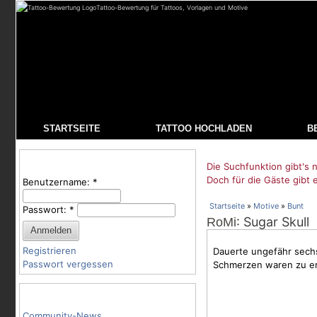
Tattoo-Bewertung für Tattoos, Vorlagen und Motive
STARTSEITE
TATTOO HOCHLADEN
B
Benutzeranmeldung
Die Suchfunktion gibt's n
Doch für die Gäste gibt 
Benutzername:
*
Startseite
»
Motive
»
Bunt
Passwort:
*
: Sugar Skull
RoMi
Registrieren
Dauerte ungefähr sechs 
Passwort vergessen
Schmerzen
waren zu er
Tattoo-Kategorien
Community-News