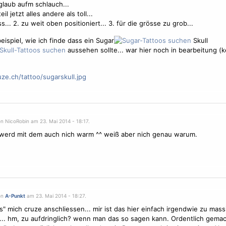
glaub aufm schlauch...
eil jetzt alles andere als toll...
ss... 2. zu weit oben positioniert... 3. für die grösse zu grob...
beispiel, wie ich finde dass ein Sugar
Skull
aussehen sollte... war hier noch in bearbeitung (
uze.ch/tattoo/sugarskull.jpg
n NicoRobin am 23. Mai 2014 - 18:17.
 werd mit dem auch nich warm ^^ weiß aber nich genau warum.
on
A-Punkt
am 23. Mai 2014 - 18:27.
s" mich cruze anschliessen... mir ist das hier einfach irgendwie zu mass
.. hm, zu aufdringlich? wenn man das so sagen kann. Ordentlich gemach