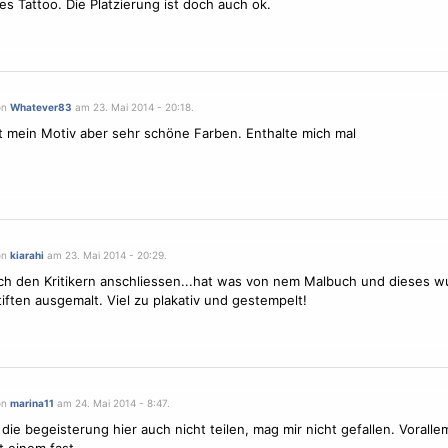
s Tattoo. Die Platzierung ist doch auch ok.
on
Whatever83
am 23. Mai 2014 - 20:18.
t mein
Motiv
aber sehr schöne Farben. Enthalte mich mal
on
kiarahi
am 23. Mai 2014 - 20:29.
h den Kritikern anschliessen...hat was von nem Malbuch und dieses 
stiften ausgemalt. Viel zu plakativ und gestempelt!
on
marina11
am 24. Mai 2014 - 8:47.
 die begeisterung hier auch nicht teilen, mag mir nicht gefallen. Voralle