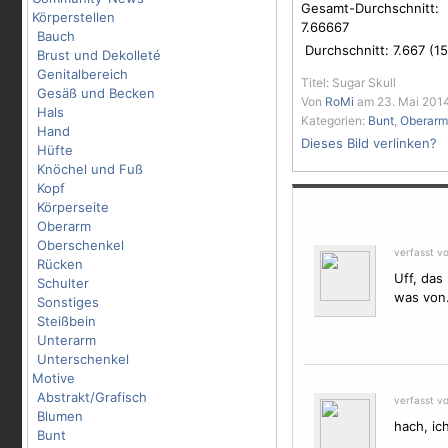
Gesamt-Durchschnitt:
Körperstellen
7.66667
Bauch
Durchschnitt:
7.667
(
15
Brust und Dekolleté
Genitalbereich
Titel: Sugar Skull
Gesäß und Becken
Von
RoMi
am 23. Mai 2014
Hals
Kategorien:
Bunt
,
Oberarm
Hand
Dieses Bild verlinken?
Hüfte
Knöchel und Fuß
Kopf
Körperseite
Oberarm
Oberschenkel
verfasst v
Rücken
Uff, das
Schulter
was von
Sonstiges
Steißbein
Unterarm
Unterschenkel
Motive
Abstrakt/Grafisch
verfasst v
Blumen
hach, ic
Bunt