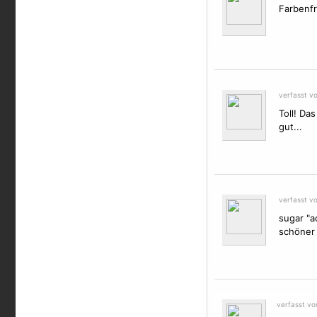
Farbenf
verfasst v
Toll! Da
gut...
verfasst vo
sugar "ac
schöner
verfasst v